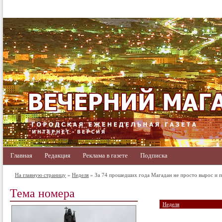
Главная
Редакция
Реклама в газете
Подписка
На главную страницу
»
Неделя
» За 74 прошедших года Магадан не просто вырос и п
Тема номера
Неделя