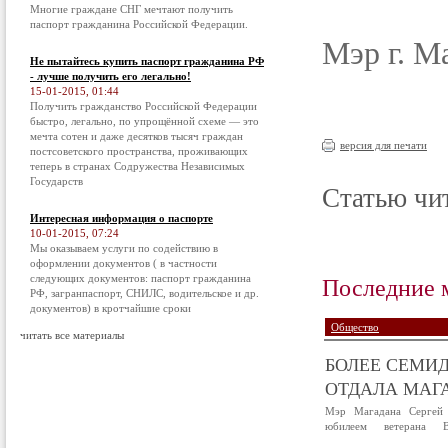
Многие граждане СНГ мечтают получить
паспорт гражданина Российской Федерации.
Мэр г. М
Не пытайтесь купить паспорт гражданина РФ
- лучше получить его легально!
15-01-2015, 01:44
Получить гражданство Российской Федерации
быстро, легально, по упрощённой схеме — это
мечта сотен и даже десятков тысяч граждан
версия для печати
постсоветского пространства, проживающих
теперь в странах Содружества Независимых
Государств
Статью чит
Интересная информация о паспорте
10-01-2015, 07:24
Мы оказываем услуги по содействию в
оформлении документов ( в частности
Последние 
следующих документов: паспорт гражданина
РФ, загранпаспорт, СНИЛС, водительское и др.
документов) в кротчайшие сроки
Общество
читать все материалы
БОЛЕЕ СЕМИД
ОТДАЛА МАГА
Мэр Магадана Сергей 
юбилеем ветерана В