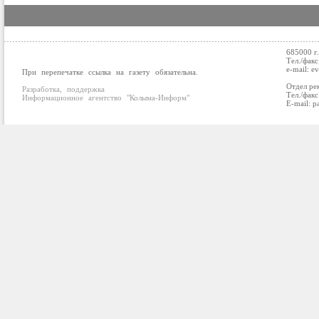
685000 г
Тел./факс
e-mail: e
При перепечатке ссылка на газету обязательна.
Отдел ре
Разработка, поддержка
Тел./факс
Информационное агентство "Колыма-Информ"
E-mail: p