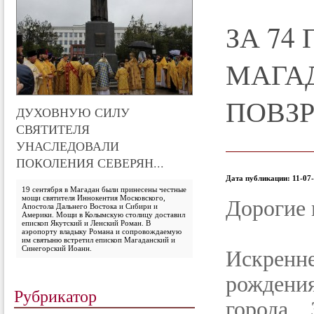
ЗА 74
МАГАД
ПОВЗ
ДУХОВНУЮ СИЛУ
СВЯТИТЕЛЯ
УНАСЛЕДОВАЛИ
ПОКОЛЕНИЯ СЕВЕРЯН...
Дата публикации: 11-07-
19 сентября в Магадан были принесены честные
мощи святителя Иннокентия Московского,
Дорогие 
Апостола Дальнего Востока и Сибири и
Америки. Мощи в Колымскую столицу доставил
епископ Якутский и Ленский Роман. В
аэропорту владыку Романа и сопровождаемую
им святыню встретил епископ Магаданский и
Синегорский Иоанн.
Искренн
рожден
Рубрикатор
города.