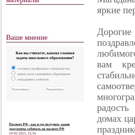
яркие пе
Дорогие
Ваше мнение
поздра
любимог
Как вы считаете, какова главная
задача школьного образования?
вам кре
готовить профильных специалистов
стабильн
давать всем одинаковое образование
затрудняюсь ответить
самоотв
многогр
радость
домах ца
Паспорт РФ - как и где получить, какие
праздник
документы собирать на паспорт РФ
10-02-2015, 15:34