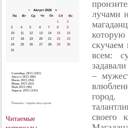
пронзи
«
Август 2026 »
лучами н
Пн
Вт
Ср
Чт
Пт
Сб
Вс
магадан
1
2
3
4
5
6
7
8
9
котору
10
11
12
13
14
15
16
17
18
19
20
21
22
23
скучаем 
24
25
26
27
28
29
30
31
всем: с
задавали
– мужес
Сентябрь 2015 (101)
Август 2015 (86)
Июль 2015 (94)
влюблен
Июнь 2015 (62)
Май 2015 (96)
Апрель 2015 (141)
город.
Показать / скрыть весь архив
талантл
своего 
Читаемые
Магадана
материалы