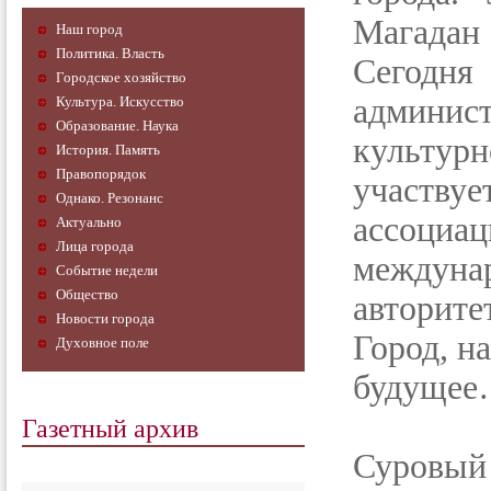
Магадан
Наш город
Политика. Власть
Сегодня 
Городское хозяйство
админист
Культура. Искусство
Образование. Наука
культурн
История. Память
Правопорядок
участв
Однако. Резонанс
ассоци
Актуально
Лица города
междуна
Событие недели
Общество
авторит
Новости города
Город, н
Духовное поле
будуще
Газетный архив
Суровы