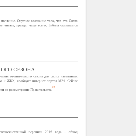
почтение. Смутное осознание того, что это Слово
 читать, правда, чаще всего, Библия оказывается
НОГО СЕЗОНА
чания отопительного сезона для своих населенных
тва и ЖКХ, сообщает интернет-портал М24. Сейчас
сен на рассмотрение Правительства.
ьскохозяйственной переписи 2016 года – обход