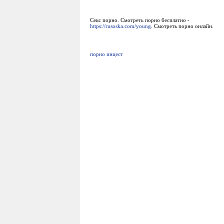
Секс порно. Смотреть порно бесплатно -
https://rusoska.com/young
. Смотреть порно онлайн.
порно инцест