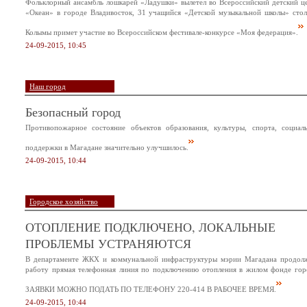
Фольклорный ансамбль лошкарей «Ладушки» вылетел во Всероссийский детский ц
«Океан» в городе Владивосток, 31 учащийся «Детской музыкальной школы» сто
Колымы примет участие во Всероссийском фестивале-конкурсе «Моя федерация».
24-09-2015, 10:45
Наш город
Безопасный город
Противопожарное состояние объектов образования, культуры, спорта, социал
поддержки в Магадане значительно улучшилось.
24-09-2015, 10:44
Городское хозяйство
ОТОПЛЕНИЕ ПОДКЛЮЧЕНО, ЛОКАЛЬНЫЕ
ПРОБЛЕМЫ УСТРАНЯЮТСЯ
В департаменте ЖКХ и коммунальной инфраструктуры мэрии Магадана продол
работу прямая телефонная линия по подключению отопления в жилом фонде гор
ЗАЯВКИ МОЖНО ПОДАТЬ ПО ТЕЛЕФОНУ 220-414 В РАБОЧЕЕ ВРЕМЯ.
24-09-2015, 10:44