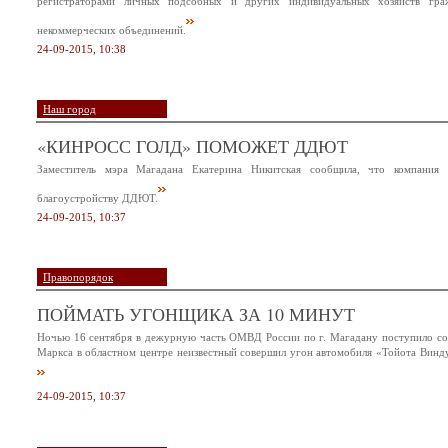
регистраторами личных подсобных и других индивидуальных хозяйств граж
некоммерческих объединений.
24-09-2015, 10:38
Наш город
«КИНРОСС ГОЛД» ПОМОЖЕТ ДДЮТ
Заместитель мэра Магадана Екатерина Никитская сообщила, что компания
благоустройству ДДЮТ.
24-09-2015, 10:37
Правопорядок
ПОЙМАТЬ УГОНЩИКА ЗА 10 МИНУТ
Ночью 16 сентября в дежурную часть ОМВД России по г. Магадану поступило соо
Маркса в областном центре неизвестный совершил угон автомобиля «Тойота Винд
24-09-2015, 10:37