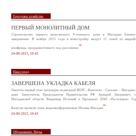
Городское хозяйство
ПЕРВЫЙ МОНОЛИТНЫЙ ДОМ
Строительство первого монолитного 9-этажного дома в Магадане близит
завершению. В ноябре 2015 года в новостройку въедут 11 семей из аварий
жилфонда, предназначенного под расселение.
24-09-2015, 10:43
Наш город
ЗАВЕРШЕНА УКЛАДКА КАБЕЛЯ
Окончен первый этап прокладки подводной ВОЛС «Камчатка – Сахалин – Магадан»
днях Заместитель Председателя Правительства РФ Аркадий Дворкович, г
Магаданской области Владимир Печеный и Президент ПАО «Ростелеком» Се
Калугин провели сеанс видеоконференцсвязи Москва-Магадан
24-09-2015, 10:43
Образование. Наука