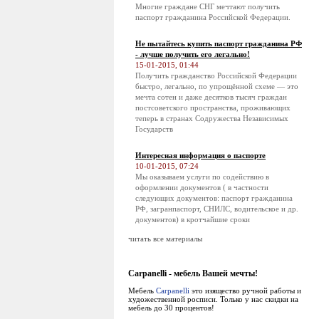
Многие граждане СНГ мечтают получить
паспорт гражданина Российской Федерации.
Не пытайтесь купить паспорт гражданина РФ
- лучше получить его легально!
15-01-2015, 01:44
Получить гражданство Российской Федерации
быстро, легально, по упрощённой схеме — это
мечта сотен и даже десятков тысяч граждан
постсоветского пространства, проживающих
теперь в странах Содружества Независимых
Государств
Интересная информация о паспорте
10-01-2015, 07:24
Мы оказываем услуги по содействию в
оформлении документов ( в частности
следующих документов: паспорт гражданина
РФ, загранпаспорт, СНИЛС, водительское и др.
документов) в кротчайшие сроки
читать все материалы
Сarpanelli - мебель Вашей мечты!
Мебель
Сarpanelli
это изящество ручной работы и
художественной росписи. Только у нас скидки на
мебель до 30 процентов!