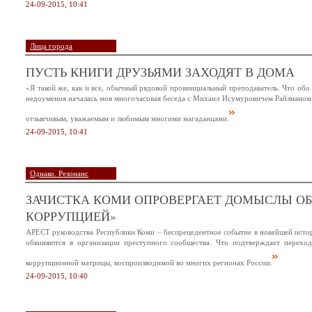
24-09-2015, 10:41
Лица города
ПУСТЬ КНИГИ ДРУЗЬЯМИ ЗАХОДЯТ В ДОМА
«Я такой же, как и все, обычный рядовой провинциальный преподаватель. Что обо
недоумения началась моя многочасовая беседа с Михаил Исумуровичем Райзманом
отзывчивым, уважаемым и любимым многими магаданцами.
24-09-2015, 10:41
Однако. Резонанс
ЗАЧИСТКА КОМИ ОПРОВЕРГАЕТ ДОМЫСЛЫ ОБ
КОРРУПЦИЕЙ»
АРЕСТ руководства Республики Коми – беспрецедентное событие в новейшей истори
обвиняются в организации преступного сообщества. Что подтверждает перехо
коррупционной матрицы, воспроизводимой во многих регионах России.
24-09-2015, 10:40