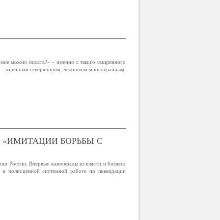
 мне можно писать?» – именно с такого смиренного
 – коренным северянином, человеком многогранным,
 «ИМИТАЦИИ БОРЬБЫ С
и России. Впервые казнокрады из власти и бизнеса
д к полноценной системной работе по ликвидации