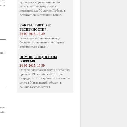
ентр
лучшими в соревнованиях по
лицы
легкоатлетическому кроссу,
посвященных 70-летию Победы в
Великой Отечественной войне.
КАК ВЫЛЕЧИТЬ ОТ
БЕСПЕЧНОСТИ?
24-09-2015, 10:39
В магаданской поликлинике у
беспечного пациента похищены
документы и деньги.
ьной
ПОМОЩЬ ПОДОСПЕЛА
ВОВРЕМЯ
24-09-2015, 10:39
Очередную спасательную операцию
провели 19 сентября 2015 года
сотрудники Пожарно-спасательного
центра Магаданской области в
районе бухты Светлая.
жает
ода.