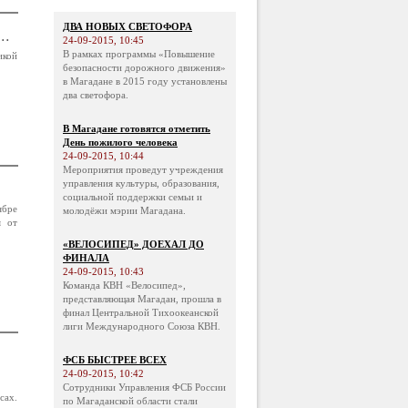
ДВА НОВЫХ СВЕТОФОРА
..
24-09-2015, 10:45
В рамках программы «Повышение
икой
безопасности дорожного движения»
в Магадане в 2015 году установлены
два светофора.
В Магадане готовятся отметить
День пожилого человека
24-09-2015, 10:44
Мероприятия проведут учреждения
управления культуры, образования,
социальной поддержки семьи и
ябре
молодёжи мэрии Магадана.
я от
«ВЕЛОСИПЕД» ДОЕХАЛ ДО
ФИНАЛА
24-09-2015, 10:43
Команда КВН «Велосипед»,
представляющая Магадан, прошла в
финал Центральной Тихоокеанской
лиги Международного Союза КВН.
ФСБ БЫСТРЕЕ ВСЕХ
24-09-2015, 10:42
Сотрудники Управления ФСБ России
сах.
по Магаданской области стали