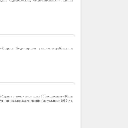
дан, садоводческих, огороднических и дачных
 «Кинросс Голд» примет участие в работах по
бщение о том, что от дома 63 по проспекту Карла
ум», принадлежащего местной жительнице 1982 г.р.