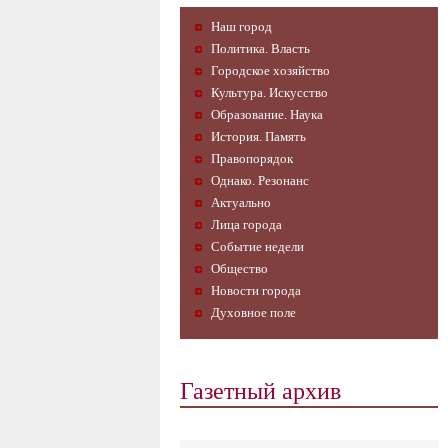
Наш город
Политика. Власть
Городское хозяйство
Культура. Искусство
Образование. Наука
История. Память
Правопорядок
Однако. Резонанс
Актуально
Лица города
Событие недели
Общество
Новости города
Духовное поле
Газетный архив