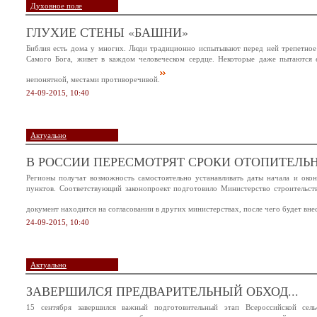
Духовное поле
ГЛУХИЕ СТЕНЫ «БАШНИ»
Библия есть дома у многих. Люди традиционно испытывают перед ней трепетное 
Самого Бога, живет в каждом человеческом сердце. Некоторые даже пытаются ее
непонятной, местами противоречивой.
24-09-2015, 10:40
Актуально
В РОССИИ ПЕРЕСМОТРЯТ СРОКИ ОТОПИТЕЛЬ
Регионы получат возможность самостоятельно устанавливать даты начала и окон
пунктов. Соответствующий законопроект подготовило Министерство строительс
документ находится на согласовании в других министерствах, после чего будет вне
24-09-2015, 10:40
Актуально
ЗАВЕРШИЛСЯ ПРЕДВАРИТЕЛЬНЫЙ ОБХОД...
15 сентября завершился важный подготовительный этап Всероссийской сел