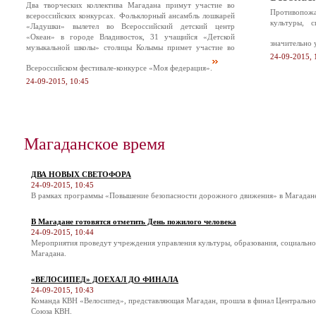
Два творческих коллектива Магадана примут участие во
Противопож
всероссийских конкурсах. Фольклорный ансамбль лошкарей
культуры, 
«Ладушки» вылетел во Всероссийский детский центр
«Океан» в городе Владивосток, 31 учащийся «Детской
значительно 
музыкальной школы» столицы Колымы примет участие во
24-09-2015, 
Всероссийском фестивале-конкурсе «Моя федерация».
24-09-2015, 10:45
Магаданское время
ДВА НОВЫХ СВЕТОФОРА
24-09-2015, 10:45
В рамках программы «Повышение безопасности дорожного движения» в Магадане 
В Магадане готовятся отметить День пожилого человека
24-09-2015, 10:44
Мероприятия проведут учреждения управления культуры, образования, социальн
Магадана.
«ВЕЛОСИПЕД» ДОЕХАЛ ДО ФИНАЛА
24-09-2015, 10:43
Команда КВН «Велосипед», представляющая Магадан, прошла в финал Центральн
Союза КВН.