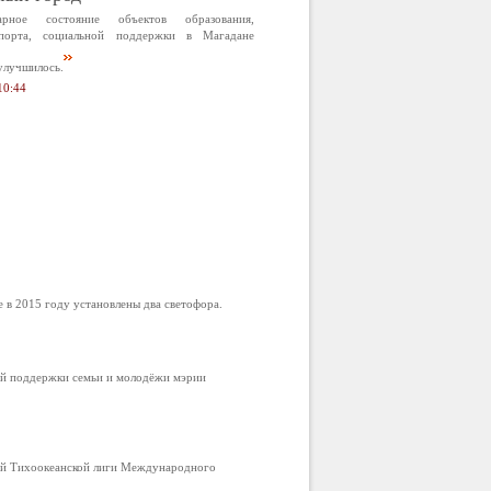
арное состояние объектов образования,
спорта, социальной поддержки в Магадане
улучшилось.
10:44
в 2015 году установлены два светофора.
ой поддержки семьи и молодёжи мэрии
ой Тихоокеанской лиги Международного