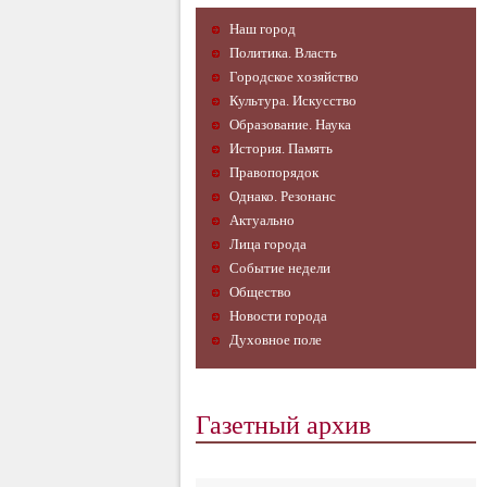
Наш город
Политика. Власть
Городское хозяйство
Культура. Искусство
Образование. Наука
История. Память
Правопорядок
Однако. Резонанс
Актуально
Лица города
Событие недели
Общество
Новости города
Духовное поле
Газетный архив