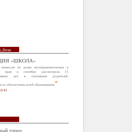
. Наука
ЦИЯ «ШКОЛА»
 комиссия по делам несовершеннолетних и
х прав в сентябре рассмотрела 11
ативных дел в отношении родителей,
 от обеспечения детей образованием.
10:45
ный город