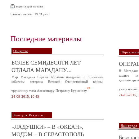
версия для печати
Статью читали: 1979 раз
Последние материалы
Общество
Образование
БОЛЕЕ СЕМИДЕСЯТИ ЛЕТ
ОПЕРА
ОТДАЛА МАГАДАНУ...
В Магадане
защите и
Мэр Магадана Сергей Абрамов поздравил с 90-летним
администр
юбилеем ветерана Великой Отечественной войны,
уклоняющихся
труженицу тыла Александру Петровну Курьянову.
24-09-2015, 
24-09-2015, 10:45
Культура. Искусство
«ЛАДУШКИ» – В «ОКЕАН»,
Наш город
МОДЭМ – В СЕВАСТОПОЛЬ
Безопас