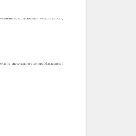
внованиях по легкоатлетическому кроссу,
.
ожарно-спасательного центра Магаданской