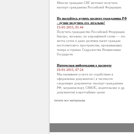
Многие граждане СНГ мечтают получить
паспорт гражданина Российской Федерации.
Не пытайтесь купить паспорт гражданина РФ
- лучше получить его легально!
15-01-2015, 01:44
Получить гражданство Российской Федерации
быстро, легально, по упрощённой схеме — это
мечта сотен и даже десятков тысяч граждан
постсоветского пространства, проживающих
теперь в странах Содружества Независимых
Государств
Интересная информация о паспорте
10-01-2015, 07:24
Мы оказываем услуги по содействию в
оформлении документов ( в частности
следующих документов: паспорт гражданина
РФ, загранпаспорт, СНИЛС, водительское и др.
документов) в кротчайшие сроки
читать все материалы