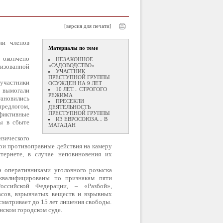
[версия для печати]
ии членов
Материалы по теме
 окончено
НЕЗАКОННОЕ
«САДОВОДСТВО»
изованной
УЧАСТНИК
ПРЕСТУПНОЙ ГРУППЫ
 участники
ОСУЖДЕН НА 9 ЛЕТ
10 ЛЕТ... СТРОГОГО
 вымогали
РЕЖИМА
ановились
ПРЕСЕКЛИ
едлогом,
ДЕЯТЕЛЬНОСТЬ
ПРЕСТУПНОЙ ГРУППЫ
 фиктивные
ИЗ ЕВРОСОЮЗА... В
бы в сбыте
МАГАДАН
зического
ои противоправные действия на камеру
тернете, в случае неповиновения их
а оперативниками уголовного розыска
квалифицированы по признакам пяти
Российской Федерации, – «Разбой»,
асов, взрывчатых веществ и взрывных
сматривает до 15 лет лишения свободы.
нском городском суде.