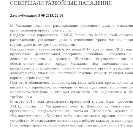
СОВЕРШАЛИ РАЗБОЙНЫЕ НАПАДЕНИЯ
Дата публикации: 3-09-2015, 22:06
В Магадане окончено расследование уголовного дела в отношен
организованной преступной группы.
Следственным управлением УМВД России по Магаданской области
расследование уголовного дела в отношении троих членов орган
группы, двое из которых ранее судимы.
Предварительно установлено, что с июня 2014 года по март 2015 года
преступного формирования совершали разбойные нападения и
денежные средства у граждан. Жертвами злоумышленников ст
обеспеченные жители города Магадана. Под вымышленным пр
представляясь сотрудниками правоохранительных органов и создавая
доказательства, участники преступной группы уличали граждан яко
наркотических средств.
При этом обвиняемые сопровождали свои действия применением фи
насилия к потерпевшим, унижающие их честь и достоинство, снимая св
мобильного телефона и угрожая разместить эти видеозаписи в Ин
требованиям.
В марте 2015 года деятельность преступной группы была пресечен
УМВД России по Магаданской области. Действия ее участников 
преступлений, предусмотренных статьями Уголовного кодекса 
«Вымогательство», «Хищение либо вымогательство оружия, боеприп
устройств». Максимальное наказание по наиболее тяжкому из них преду
В настоящее время уголовное дело находится на рассмотрении в Магада