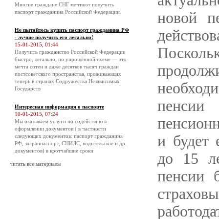
актуальн
Многие граждане СНГ мечтают получить
паспорт гражданина Российской Федерации.
новой п
Не пытайтесь купить паспорт гражданина РФ
действов
- лучше получить его легально!
15-01-2015, 01:44
Посколь
Получить гражданство Российской Федерации
быстро, легально, по упрощённой схеме — это
продол
мечта сотен и даже десятков тысяч граждан
постсоветского пространства, проживающих
теперь в странах Содружества Независимых
необход
Государств
пенсии
Интересная информация о паспорте
10-01-2015, 07:24
пенсионн
Мы оказываем услуги по содействию в
оформлении документов ( в частности
и будет 
следующих документов: паспорт гражданина
РФ, загранпаспорт, СНИЛС, водительское и др.
документов) в кротчайшие сроки
до 15 л
читать все материалы
пенсии 
страхо
работод