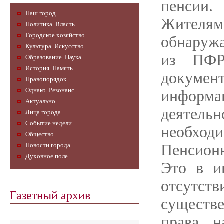
пенсии.
Наш город
Жителя
Политика. Власть
Городское хозяйство
обнаруж
Культура. Искусство
из ПФР
Образование. Наука
История. Память
докуме
Правопорядок
Однако. Резонанс
информ
Актуально
деятель
Лица города
Событие недели
необходи
Общество
Новости города
Пенсион
Духовное поле
Это в и
отсутс
Газетный архив
существ
права 