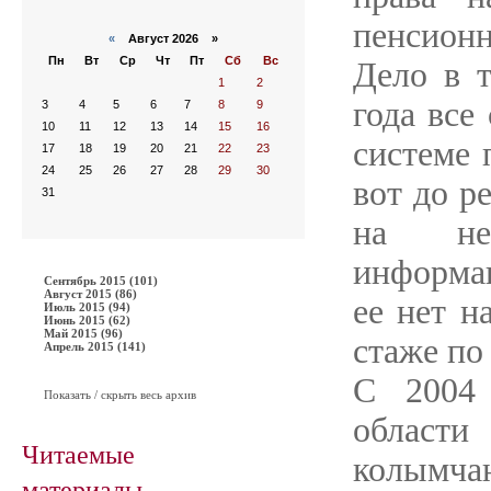
пенсионн
«
Август 2026 »
Пн
Вт
Ср
Чт
Пт
Сб
Вс
Дело в т
1
2
года все
3
4
5
6
7
8
9
10
11
12
13
14
15
16
системе 
17
18
19
20
21
22
23
24
25
26
27
28
29
30
вот до р
31
на нек
информац
Сентябрь 2015 (101)
Август 2015 (86)
ее нет н
Июль 2015 (94)
Июнь 2015 (62)
Май 2015 (96)
стаже по
Апрель 2015 (141)
С 2004 
Показать / скрыть весь архив
области
Читаемые
колымчан
материалы