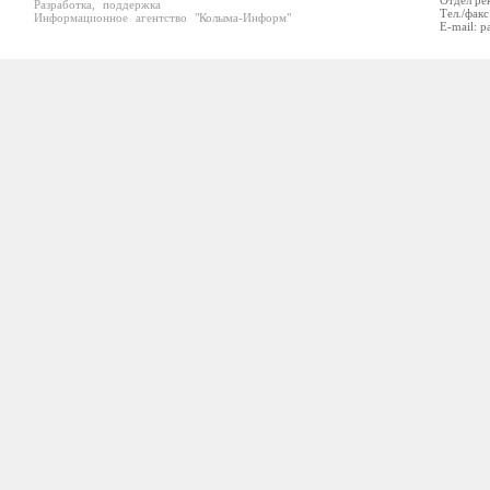
Отдел ре
Разработка, поддержка
Тел./факс
Информационное агентство "Колыма-Информ"
E-mail: p