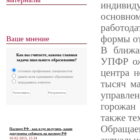
индивид
основном
работод
Ваше мнение
формы от
В ближа
Как вы считаете, какова главная
УПФР ож
задача школьного образования?
центра н
готовить профильных специалистов
давать всем одинаковое образование
тысяч ма
затрудняюсь ответить
управлен
горожан 
также тех
Обращ
Паспорт РФ - как и где получить, какие
документы собирать на паспорт РФ
10-02-2015, 15:34