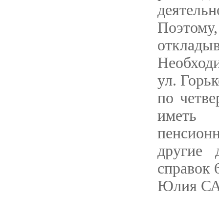
деятельн
Поэтому
отклады
Необходи
ул. Горь
по четве
иметь 
пенсионн
другие 
справок 
Юлия СА