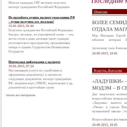
Последние 
Многие граждане СНГ мечтают получить
паспорт гражданина Российской Федерации.
Общество
Не пытайтесь купить паспорт гражданина РФ
БОЛЕЕ СЕМИД
- лучше получить его легально!
15-01-2015, 01:44
ОТДАЛА МАГА
Получить гражданство Российской Федерации
быстро, легально, по упрощённой схеме — это
Мэр Магадана Сергей 
мечта сотен и даже десятков тысяч граждан
юбилеем ветерана В
постсоветского пространства, проживающих
теперь в странах Содружества Независимых
труженицу тыла Алексан
Государств
24-09-2015, 10:45
Интересная информация о паспорте
10-01-2015, 07:24
Мы оказываем услуги по содействию в
Культура. Искусство
оформлении документов ( в частности
следующих документов: паспорт гражданина
«ЛАДУШКИ» –
РФ, загранпаспорт, СНИЛС, водительское и др.
МОДЭМ – В С
документов) в кротчайшие сроки
Два творческих коллек
читать все материалы
всероссийских конкурса
«Ладушки» вылетел в
«Океан» в городе Вла
музыкальной школы» ст
Всероссийском фестивал
24-09-2015, 10:45