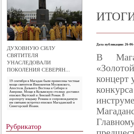
ИТОГИ
Дата публикации: 26-06-
ДУХОВНУЮ СИЛУ
СВЯТИТЕЛЯ
В Мага
УНАСЛЕДОВАЛИ
«Золот
ПОКОЛЕНИЯ СЕВЕРЯН...
концерт 
19 сентября в Магадан были принесены честные
мощи святителя Иннокентия Московского,
конк
Апостола Дальнего Востока и Сибири и
Америки. Мощи в Колымскую столицу доставил
епископ Якутский и Ленский Роман. В
инструм
аэропорту владыку Романа и сопровождаемую
им святыню встретил епископ Магаданский и
Синегорский Иоанн.
Магаданс
Главно
Рубрикатор
предше