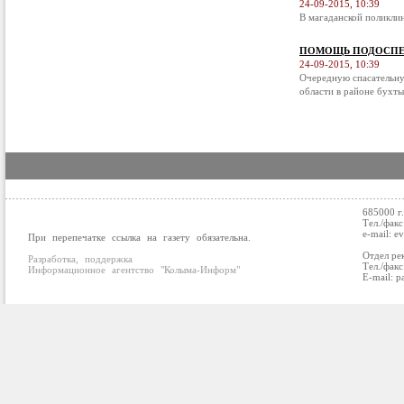
24-09-2015, 10:39
В магаданской поликли
ПОМОЩЬ ПОДОСПЕ
24-09-2015, 10:39
Очередную спасательну
области в районе бухты
685000 г
Тел./факс
e-mail: e
При перепечатке ссылка на газету обязательна.
Отдел ре
Разработка, поддержка
Тел./факс
Информационное агентство "Колыма-Информ"
E-mail: p