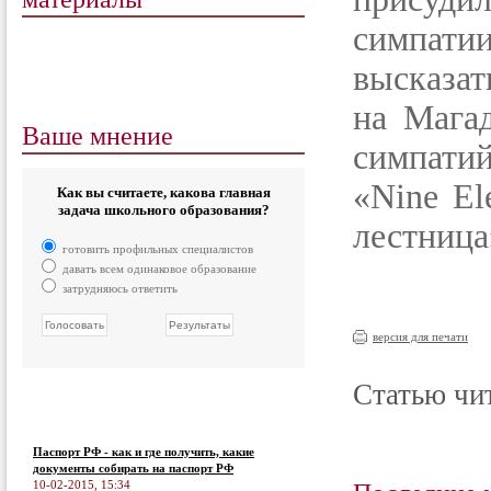
симпати
высказат
на Мага
Ваше мнение
симпатий
«Nine El
Как вы считаете, какова главная
задача школьного образования?
лестница
готовить профильных специалистов
давать всем одинаковое образование
затрудняюсь ответить
версия для печати
Статью чит
Паспорт РФ - как и где получить, какие
документы собирать на паспорт РФ
10-02-2015, 15:34