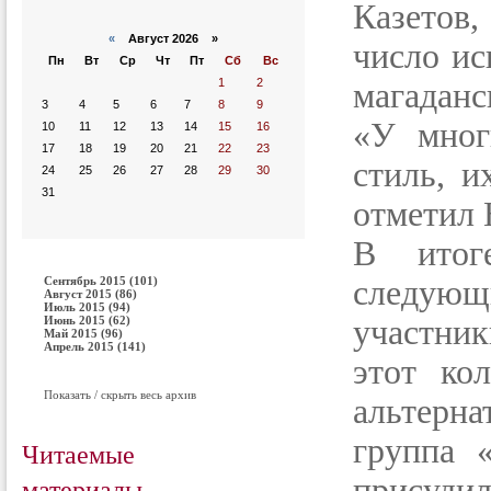
Казетов,
«
Август 2026 »
число ис
Пн
Вт
Ср
Чт
Пт
Сб
Вс
1
2
магаданс
3
4
5
6
7
8
9
«У мног
10
11
12
13
14
15
16
17
18
19
20
21
22
23
стиль, и
24
25
26
27
28
29
30
31
отметил 
В итог
Сентябрь 2015 (101)
следующ
Август 2015 (86)
Июль 2015 (94)
Июнь 2015 (62)
участни
Май 2015 (96)
Апрель 2015 (141)
этот ко
Показать / скрыть весь архив
альтерн
группа 
Читаемые
материалы
присуди