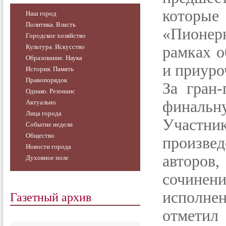
которые 
Наш город
Политика. Власть
«Пионерн
Городское хозяйство
Культура. Искусство
рамках о
Образование. Наука
и приуро
История. Память
Правопорядок
За гран-
Однако. Резонанс
финаль
Актуально
Лица города
Участн
Событие недели
Общество
произвед
Новости города
авторов
Духовное поле
сочинен
Газетный архив
исполнен
отметил