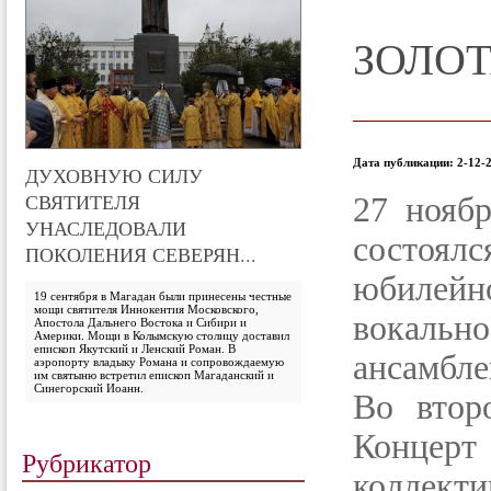
ЗОЛО
Дата публикации: 2-12-2
ДУХОВНУЮ СИЛУ
СВЯТИТЕЛЯ
27 нояб
УНАСЛЕДОВАЛИ
состоялс
ПОКОЛЕНИЯ СЕВЕРЯН...
юбилейн
19 сентября в Магадан были принесены честные
мощи святителя Иннокентия Московского,
вокальн
Апостола Дальнего Востока и Сибири и
Америки. Мощи в Колымскую столицу доставил
епископ Якутский и Ленский Роман. В
ансамбле
аэропорту владыку Романа и сопровождаемую
им святыню встретил епископ Магаданский и
Синегорский Иоанн.
Во втор
Концерт
Рубрикатор
коллек