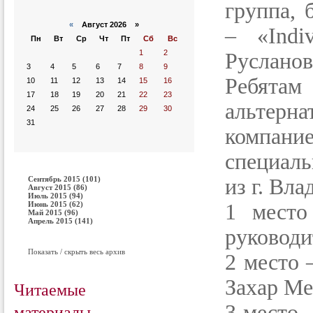
группа,
«
Август 2026 »
– «Indi
Пн
Вт
Ср
Чт
Пт
Сб
Вс
1
2
Русланов
3
4
5
6
7
8
9
Ребятам
10
11
12
13
14
15
16
17
18
19
20
21
22
23
альтерн
24
25
26
27
28
29
30
31
компан
специал
Сентябрь 2015 (101)
из г. Вл
Август 2015 (86)
Июль 2015 (94)
Июнь 2015 (62)
1 место
Май 2015 (96)
Апрель 2015 (141)
руководи
Показать / скрыть весь архив
2 место 
Захар Ме
Читаемые
материалы
3 место 