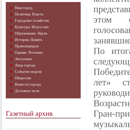
представ
Наш город
Политика. Власть
этом с
Городское хозяйство
Культура. Искусство
голосова
Образование. Наука
занявшие 
История. Память
Правопорядок
По итог
Однако. Резонанс
следующ
Актуально
Лица города
Победите
Событие недели
Общество
лет» с
Новости города
руководи
Духовное поле
Возрастн
Газетный архив
Гран-п
музыкал