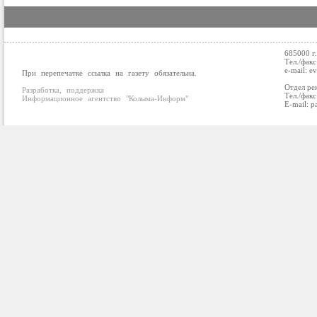
685000 г
Тел./факс
e-mail: e
При перепечатке ссылка на газету обязательна.
Отдел ре
Разработка, поддержка
Тел./факс
Информационное агентство "Колыма-Информ"
E-mail: p