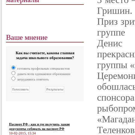
Гришин.
Приз зри
группе 
Ваше мнение
Денис 
прекрасн
Как вы считаете, какова главная
задача школьного образования?
группы «
готовить профильных специалистов
Церемон
давать всем одинаковое образование
затрудняюсь ответить
обошлас
спонс
рыбо
«Магад
Паспорт РФ - как и где получить, какие
Теленко
документы собирать на паспорт РФ
10-02-2015, 15:34