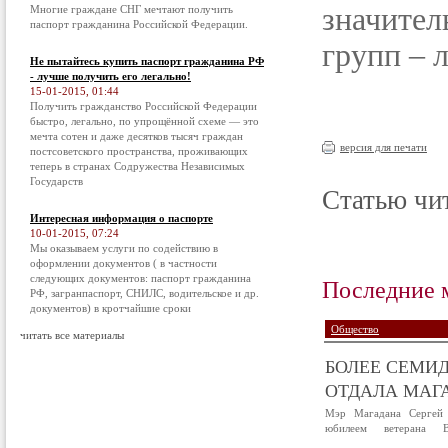
значите
Многие граждане СНГ мечтают получить
паспорт гражданина Российской Федерации.
групп – 
Не пытайтесь купить паспорт гражданина РФ
- лучше получить его легально!
15-01-2015, 01:44
Получить гражданство Российской Федерации
быстро, легально, по упрощённой схеме — это
мечта сотен и даже десятков тысяч граждан
версия для печати
постсоветского пространства, проживающих
теперь в странах Содружества Независимых
Государств
Статью чит
Интересная информация о паспорте
10-01-2015, 07:24
Мы оказываем услуги по содействию в
оформлении документов ( в частности
следующих документов: паспорт гражданина
Последние 
РФ, загранпаспорт, СНИЛС, водительское и др.
документов) в кротчайшие сроки
Общество
читать все материалы
БОЛЕЕ СЕМИД
ОТДАЛА МАГА
Мэр Магадана Сергей 
юбилеем ветерана В