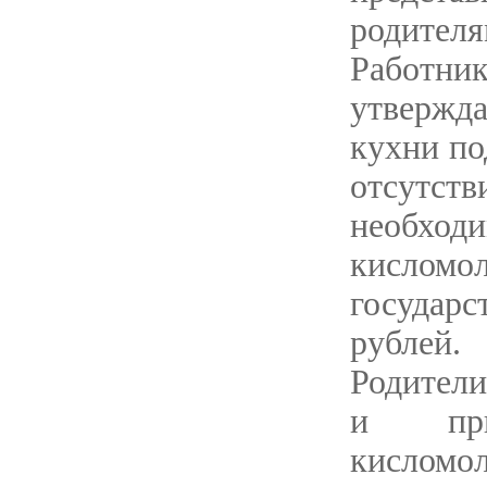
родителя
Работни
утвержда
кухни по
отсутст
необхо
кислом
государ
рублей.
Родители
и при
кисломо