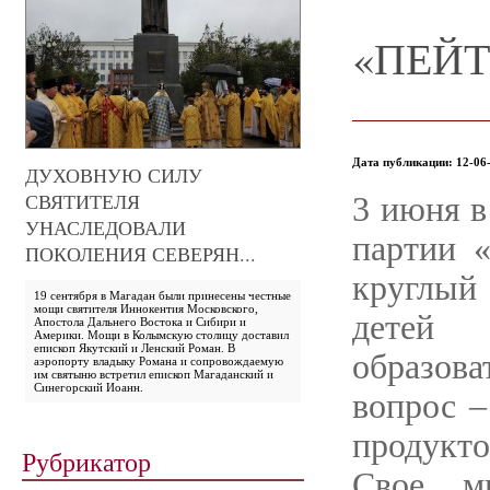
«ПЕЙТ
Дата публикации: 12-06-
ДУХОВНУЮ СИЛУ
СВЯТИТЕЛЯ
3 июня в
УНАСЛЕДОВАЛИ
партии 
ПОКОЛЕНИЯ СЕВЕРЯН...
круглый
19 сентября в Магадан были принесены честные
мощи святителя Иннокентия Московского,
дете
Апостола Дальнего Востока и Сибири и
Америки. Мощи в Колымскую столицу доставил
епископ Якутский и Ленский Роман. В
образов
аэропорту владыку Романа и сопровождаемую
им святыню встретил епископ Магаданский и
Синегорский Иоанн.
вопрос –
продукто
Рубрикатор
Свое м