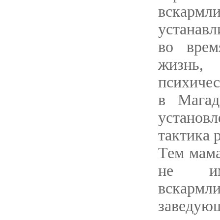
вскармл
устанав
во врем
жизнь,
психичес
в Магад
установл
тактика 
Тем мама
не им
вскармли
заведу