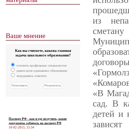
прошедше
из непа
сметан
Ваше мнение
Муни
образов
Как вы считаете, какова главная
задача школьного образования?
договоры
готовить профильных специалистов
«Гормо
давать всем одинаковое образование
затрудняюсь ответить
«Комаров
«В Магад
сад. В 
детей и 
Паспорт РФ - как и где получить, какие
зависят
документы собирать на паспорт РФ
10-02-2015, 15:34