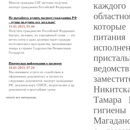
каждого
Многие граждане СНГ мечтают получить
паспорт гражданина Российской Федерации.
областно
Не пытайтесь купить паспорт гражданина РФ
- лучше получить его легально!
которые
15-01-2015, 01:44
Получить гражданство Российской Федерации
питани
быстро, легально, по упрощённой схеме — это
мечта сотен и даже десятков тысяч граждан
постсоветского пространства, проживающих
исполне
теперь в странах Содружества Независимых
Государств
пристал
Интересная информация о паспорте
ведомс
10-01-2015, 07:24
Мы оказываем услуги по содействию в
замест
оформлении документов ( в частности
следующих документов: паспорт гражданина
РФ, загранпаспорт, СНИЛС, водительское и др.
Никитска
документов) в кротчайшие сроки
Тамара 
читать все материалы
гигиены 
Магаданс