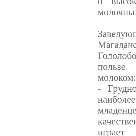
о высо
молочных
Заведу
Магада
Гололобо
пользе
молоком:
- Грудн
наиболе
младенце
качестве
играет