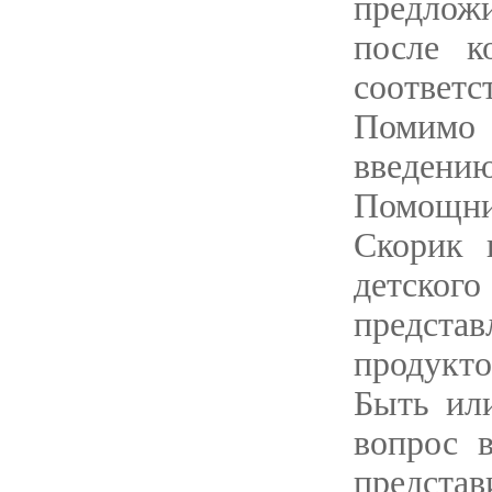
предлож
после к
соответс
Помимо
введению
Помощн
Скорик 
детског
предста
продукто
Быть ил
вопрос 
представ