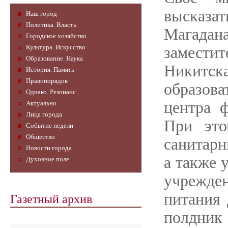
высказа
Наш город
Политика. Власть
Магадан
Городское хозяйство
Культура. Искусство
замест
Образование. Наука
Никитс
История. Память
Правопорядок
образов
Однако. Резонанс
центра 
Актуально
Лица города
При это
Событие недели
Общество
санитарн
Новости города
а также 
Духовное поле
учрежде
Газетный архив
питания 
полдни