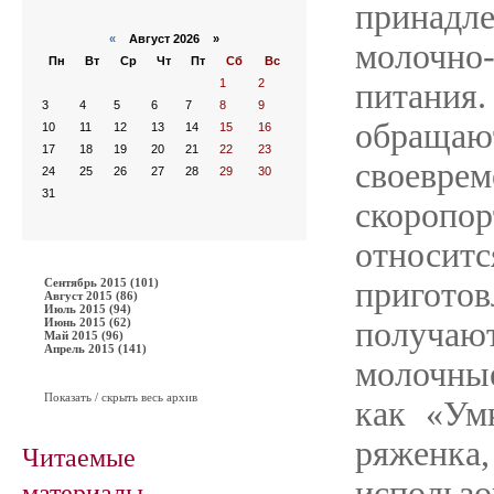
принад
«
Август 2026 »
молочно-
Пн
Вт
Ср
Чт
Пт
Сб
Вс
1
2
питания
3
4
5
6
7
8
9
обраща
10
11
12
13
14
15
16
17
18
19
20
21
22
23
своев
24
25
26
27
28
29
30
31
скоропо
относит
Сентябрь 2015 (101)
приготов
Август 2015 (86)
Июль 2015 (94)
Июнь 2015 (62)
получа
Май 2015 (96)
Апрель 2015 (141)
молочные
Показать / скрыть весь архив
как «Ум
ряженка
Читаемые
материалы
использо