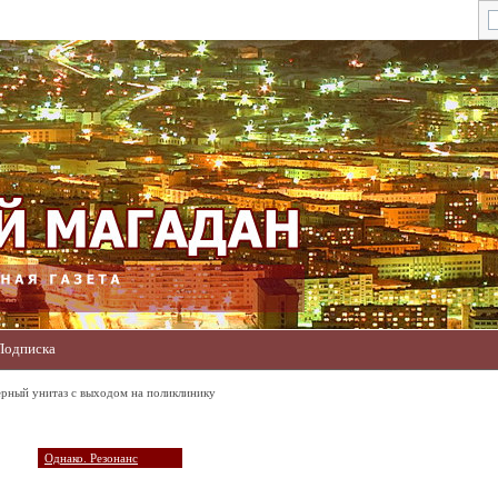
Подписка
рный унитаз с выходом на поликлинику
Однако. Резонанс