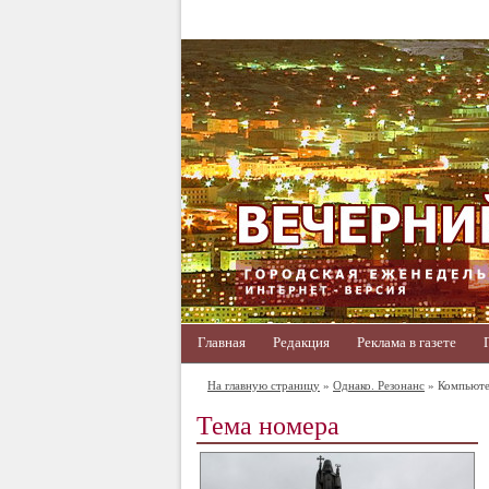
Главная
Редакция
Реклама в газете
На главную страницу
»
Однако. Резонанс
» Компьюте
Тема номера