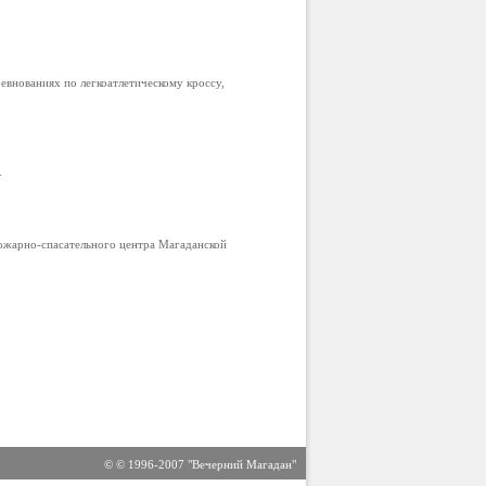
внованиях по легкоатлетическому кроссу,
.
ожарно-спасательного центра Магаданской
© © 1996-2007 "Вечерний Магадан"