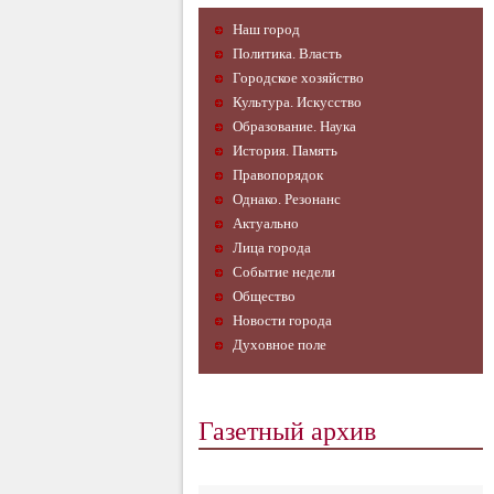
Наш город
Политика. Власть
Городское хозяйство
Культура. Искусство
Образование. Наука
История. Память
Правопорядок
Однако. Резонанс
Актуально
Лица города
Событие недели
Общество
Новости города
Духовное поле
Газетный архив