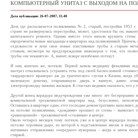
КОМПЬЮТЕРНЫЙ УНИТАЗ С ВЫХОДОМ НА П
Дата публикации: 26-07-2007, 11:40
Дом, где располагается поликлиника № 2, старый, постройки 1953 г.
стране не развернулась перестройка, может, удостоился бы он, наконе
капитального ремонта. Однако вместо этого начали крушить стены 
евроремонты новые магаданцы в квартирах над поликлиникой. Причем,
отдельности и лепя свои новые пластиковые трубы к старым мета
стоякам, несмотря на предупреждения инженеров о том, что полиэ
трубы «не чеканятся». А, значит, вскоре неизбежно потекут.
И они, конечно же, потекли. Первой залила медицину фекалиями лед
наотрез отказывалась устранять течь под своей баснословной стоимос
«каррарского мрамора» аж до трагического случая в Казани, когда у
маленькую девочку, открывавшую дверь в ванную, давно отм
электропроводку нижних жильцов. К счастью медиков оказалось, что у 
Другой конец коридора медучреждения уже много лет беспрерывно п
коммунальной трехкомнатной квартиры над, безусловно, неполез
Оставшись в квартире один, этот господин демонстративно наполняет, д
на потолке поликлиники, «дождями» орошает ее стены – вымогает 
«равноценной» - трехкомнатной «сталинки» в центре.
Около четырех месяцев тому потекло уже и в центре коридора поликл
потолке огромная дыра, из которой в подставленные миски и ведра 
интимных отправлениях очередного нувориша – когда и зачем посет
стиркой…