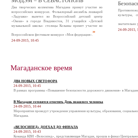
МОДЭМ – В СЕВАСТОПОЛЬ
Безопас
Два творческих коллектива Магадана примут участие во
Противопож
всероссийских конкурсах. Фольклорный ансамбль лошкарей
культуры, 
«Ладушки» вылетел во Всероссийский детский центр
«Океан» в городе Владивосток, 31 учащийся «Детской
значительно 
музыкальной школы» столицы Колымы примет участие во
24-09-2015, 
Всероссийском фестивале-конкурсе «Моя федерация».
24-09-2015, 10:45
Магаданское время
ДВА НОВЫХ СВЕТОФОРА
24-09-2015, 10:45
В рамках программы «Повышение безопасности дорожного движения» в Магадане 
В Магадане готовятся отметить День пожилого человека
24-09-2015, 10:44
Мероприятия проведут учреждения управления культуры, образования, социальн
Магадана.
«ВЕЛОСИПЕД» ДОЕХАЛ ДО ФИНАЛА
24-09-2015, 10:43
Команда КВН «Велосипед», представляющая Магадан, прошла в финал Центральн