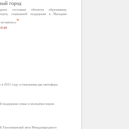
ный город
арное состояние объектов образования,
спорта, социальной поддержки в Магадане
улучшилось.
10:44
в 2015 году установлены два светофора.
ой поддержки семьи и молодёжи мэрии
ой Тихоокеанской лиги Международного