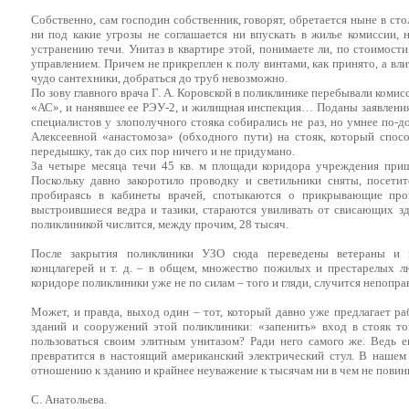
Собственно, сам господин собственник, говорят, обретается ныне в ст
ни под какие угрозы не соглашается ни впускать в жилье комиссии,
устранению течи. Унитаз в квартире этой, понимаете ли, по стоимост
управлением. Причем не прикреплен к полу винтами, как принято, а влит
чудо сантехники, добраться до труб невозможно.
По зову главного врача Г. А. Коровской в поликлинике перебывали коми
«АС», и нанявшее ее РЭУ-2, и жилищная инспекция… Поданы заявления 
специалистов у злополучного стояка собирались не раз, но умнее по-
Алексеевной «анастомоза» (обходного пути) на стояк, который спос
передышку, так до сих пор ничего и не придумано.
За четыре месяца течи 45 кв. м площади коридора учреждения при
Поскольку давно закоротило проводку и светильники сняты, посетит
пробираясь в кабинеты врачей, спотыкаются о прикрывающие про
выстроившиеся ведра и тазики, стараются увиливать от свисающих зд
поликлиникой числится, между прочим, 28 тысяч.
После закрытия поликлиники УЗО сюда переведены ветераны и и
концлагерей и т. д. – в общем, множество пожилых и престарелых л
коридоре поликлиники уже не по силам – того и гляди, случится непоп
Может, и правда, выход один – тот, который давно уже предлагает 
зданий и сооружений этой поликлиники: «запенить» вход в стояк т
пользоваться своим элитным унитазом? Ради него самого же. Ведь е
превратится в настоящий американский электрический стул. В нашем 
отношению к зданию и крайнее неуважение к тысячам ни в чем не пови
С. Анатольева.