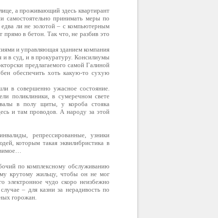
олице, а проживающий здесь квартирант
 ни самостоятельно принимать меры по
и едва ли не золотой – с компьютерным
 прямо в бетон. Так что, не разбив это
ссиями и управляющая зданием компания
и в суд, и в прокуратуру. Консилиумы
докторски предлагаемого самой Галиной
обен обеспечить хоть какую-то сухую
шли в совершенно ужасное состояние.
ели поликлиники, в сумеречном свете
валы в полу щиты, у короба стояка
есь и там проводов. А народу за этой
нвалиды, репрессированные, узники
юдей, которым такая эквилибристика в
равимое…
рабочий по комплексному обслуживанию
ому крутому жильцу, чтобы он не мог
го электронное чудо скоро неизбежно
случае – для казни за нерадивость по
нных горожан.