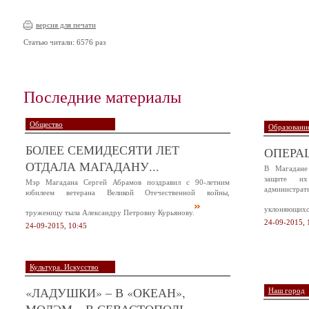
версия для печати
Статью читали: 6576 раз
Последние материалы
Общество
Образование
БОЛЕЕ СЕМИДЕСЯТИ ЛЕТ
ОПЕРА
ОТДАЛА МАГАДАНУ...
В Магадане
защите и
Мэр Магадана Сергей Абрамов поздравил с 90-летним
администр
юбилеем ветерана Великой Отечественной войны,
уклоняющихся
труженицу тыла Александру Петровну Курьянову.
24-09-2015, 
24-09-2015, 10:45
Культура. Искусство
«ЛАДУШКИ» – В «ОКЕАН»,
Наш город