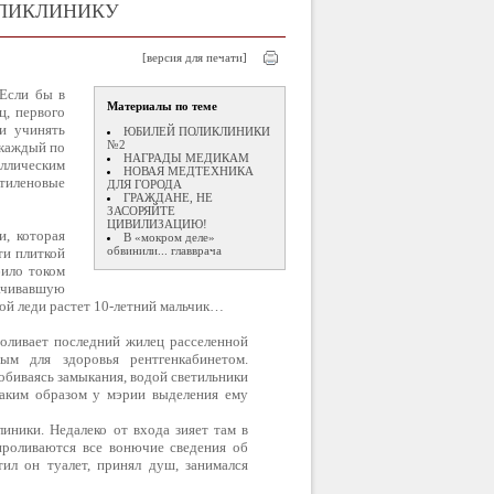
ОЛИКЛИНИКУ
[версия для печати]
 Если бы в
Материалы по теме
ц, первого
и учинять
ЮБИЛЕЙ ПОЛИКЛИНИКИ
№2
 каждый по
НАГРАДЫ МЕДИКАМ
ллическим
НОВАЯ МЕДТЕХНИКА
тиленовые
ДЛЯ ГОРОДА
ГРАЖДАНЕ, НЕ
ЗАСОРЯЙТЕ
ЦИВИЛИЗАЦИЮ!
и, которая
В «мокром деле»
обвинили... главврача
ти плиткой
било током
ачивавшую
той леди растет 10-летний мальчик…
оливает последний жилец расселенной
ным для здоровья рентгенкабинетом.
обиваясь замыкания, водой светильники
таким образом у мэрии выделения ему
иники. Недалеко от входа зияет там в
проливаются все вонючие сведения об
ил он туалет, принял душ, занимался