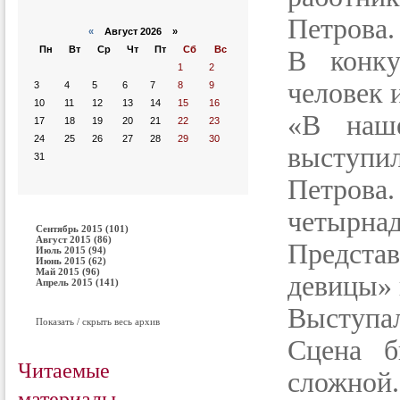
Петрова.
«
Август 2026 »
Пн
Вт
Ср
Чт
Пт
Сб
Вс
В конку
1
2
человек 
3
4
5
6
7
8
9
10
11
12
13
14
15
16
«В наш
17
18
19
20
21
22
23
24
25
26
27
28
29
30
выступи
31
Петрова
четырнад
Сентябрь 2015 (101)
Август 2015 (86)
Предста
Июль 2015 (94)
Июнь 2015 (62)
Май 2015 (96)
девицы» 
Апрель 2015 (141)
Выступал
Показать / скрыть весь архив
Сцена б
Читаемые
сложной
материалы