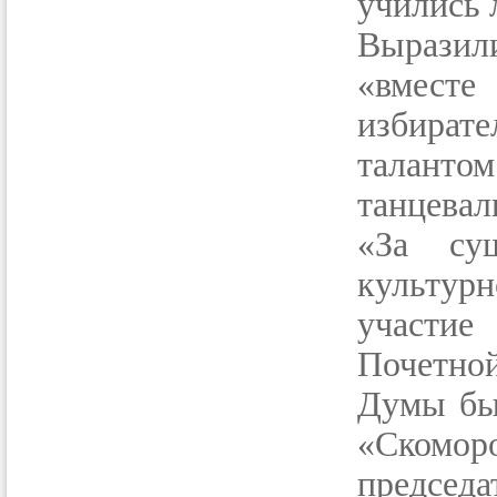
учились 
Выразил
«вместе
избират
таланто
танцевал
«За су
культур
участие
Почетно
Думы был
«Скомор
председа