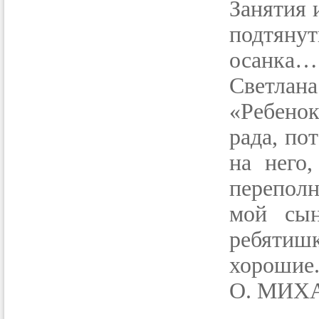
Занятия 
подтяну
осанка… 
Светлана
«Ребено
рада, по
на него,
переполн
мой сын
ребятишк
хорошие.
О. МИХ