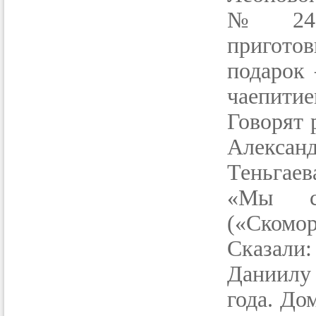
№ 24 М
пригото
подарок
чаепитие
Говорят 
Алексан
Теньгаев
«Мы с
(«Скомо
Сказали:
Даниилу 
года. До