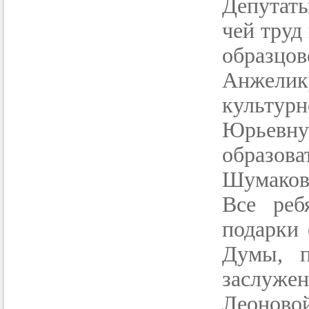
Депутат
чей труд
образцо
Анжели
культурн
Юрьевну
образова
Шумаков
Все реб
подарки 
Думы, 
заслуж
Леоновой