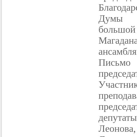
Благода
Думы «
большой 
Магадана
ансамбля
Письмо 
председа
Участн
преподав
председ
депутат
Леонова,