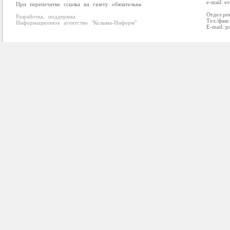
e-mail: e
При перепечатке ссылка на газету обязательна.
Отдел ре
Разработка, поддержка
Тел./факс
Информационное агентство "Колыма-Информ"
E-mail: p