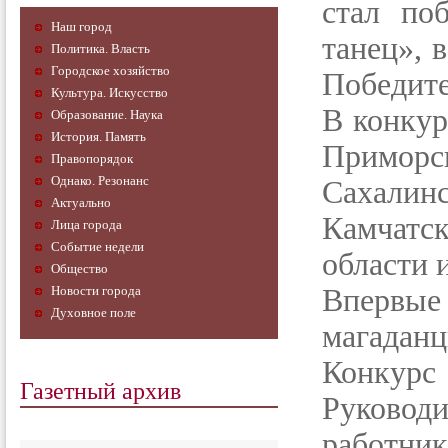
стал по
Наш город
танец», в
Политика. Власть
Городское хозяйство
Победите
Культура. Искусство
В конкур
Образование. Наука
История. Память
Примор
Правопорядок
Однако. Резонанс
Сахали
Актуально
Камчатс
Лица города
Событие недели
области 
Общество
Новости города
Впервые
Духовное поле
магаданц
Конкурс
Газетный архив
Руково
работн