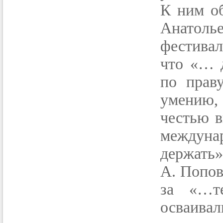
К ним о
Анатоль
фестивал
что «… 
по прав
умению,
честью в
междуна
держать»
А. Попов
за «…т
осваива