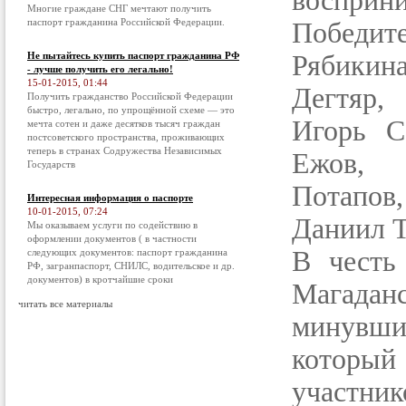
восприни
Многие граждане СНГ мечтают получить
паспорт гражданина Российской Федерации.
Победите
Не пытайтесь купить паспорт гражданина РФ
Рябикин
- лучше получить его легально!
15-01-2015, 01:44
Дегтяр,
Получить гражданство Российской Федерации
быстро, легально, по упрощённой схеме — это
Игорь С
мечта сотен и даже десятков тысяч граждан
постсоветского пространства, проживающих
теперь в странах Содружества Независимых
Ежов, 
Государств
Потапов
Интересная информация о паспорте
10-01-2015, 07:24
Даниил Т
Мы оказываем услуги по содействию в
оформлении документов ( в частности
В честь
следующих документов: паспорт гражданина
РФ, загранпаспорт, СНИЛС, водительское и др.
документов) в кротчайшие сроки
Магадан
читать все материалы
минувши
который
участник