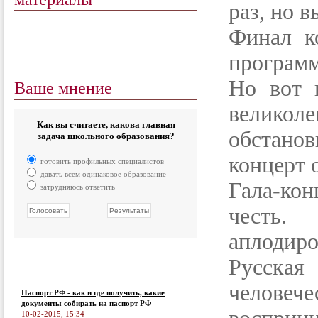
раз, но 
Финал к
програм
Ваше мнение
Но вот 
велико
Как вы считаете, какова главная
обстановк
задача школьного образования?
концерт 
готовить профильных специалистов
давать всем одинаковое образование
Гала-ко
затрудняюсь ответить
честь.
аплодиро
Русская
челове
Паспорт РФ - как и где получить, какие
документы собирать на паспорт РФ
10-02-2015, 15:34