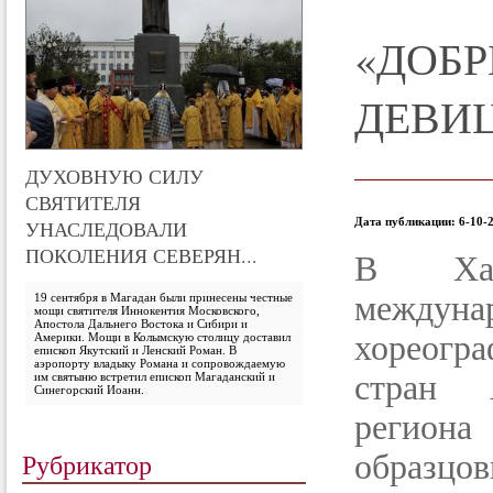
«ДОБ
ДЕВИ
ДУХОВНУЮ СИЛУ
СВЯТИТЕЛЯ
Дата публикации: 6-10-2
УНАСЛЕДОВАЛИ
ПОКОЛЕНИЯ СЕВЕРЯН...
В Хаб
междун
19 сентября в Магадан были принесены честные
мощи святителя Иннокентия Московского,
Апостола Дальнего Востока и Сибири и
хореогр
Америки. Мощи в Колымскую столицу доставил
епископ Якутский и Ленский Роман. В
аэропорту владыку Романа и сопровождаемую
стран А
им святыню встретил епископ Магаданский и
Синегорский Иоанн.
регион
Рубрикатор
образцо