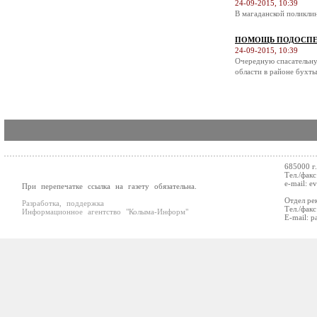
24-09-2015, 10:39
В магаданской поликли
ПОМОЩЬ ПОДОСПЕ
24-09-2015, 10:39
Очередную спасательну
области в районе бухты
685000 г
Тел./факс
e-mail: e
При перепечатке ссылка на газету обязательна.
Отдел ре
Разработка, поддержка
Тел./факс
Информационное агентство "Колыма-Информ"
E-mail: p