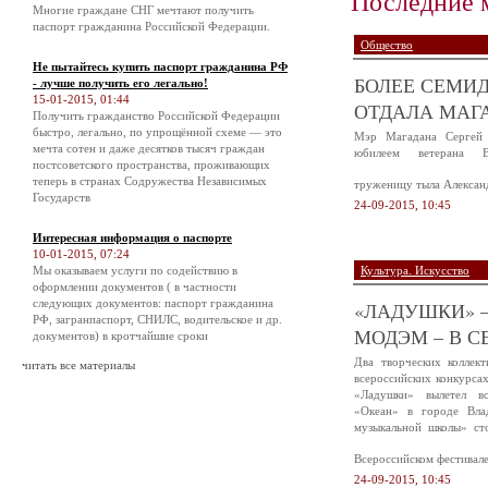
Последние 
Многие граждане СНГ мечтают получить
паспорт гражданина Российской Федерации.
Общество
Не пытайтесь купить паспорт гражданина РФ
БОЛЕЕ СЕМИД
- лучше получить его легально!
15-01-2015, 01:44
ОТДАЛА МАГА
Получить гражданство Российской Федерации
быстро, легально, по упрощённой схеме — это
Мэр Магадана Сергей 
мечта сотен и даже десятков тысяч граждан
юбилеем ветерана В
постсоветского пространства, проживающих
теперь в странах Содружества Независимых
труженицу тыла Алексан
Государств
24-09-2015, 10:45
Интересная информация о паспорте
10-01-2015, 07:24
Мы оказываем услуги по содействию в
Культура. Искусство
оформлении документов ( в частности
следующих документов: паспорт гражданина
«ЛАДУШКИ» –
РФ, загранпаспорт, СНИЛС, водительское и др.
МОДЭМ – В С
документов) в кротчайшие сроки
Два творческих коллек
читать все материалы
всероссийских конкурса
«Ладушки» вылетел в
«Океан» в городе Вла
музыкальной школы» ст
Всероссийском фестивал
24-09-2015, 10:45