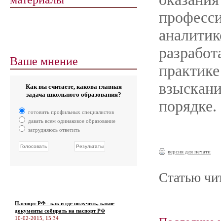
профес
аналит
разрабо
Ваше мнение
практи
взыскан
Как вы считаете, какова главная
задача школьного образования?
порядке.
готовить профильных специалистов
давать всем одинаковое образование
затрудняюсь ответить
версия для печати
Статью чит
Паспорт РФ - как и где получить, какие
документы собирать на паспорт РФ
10-02-2015, 15:34