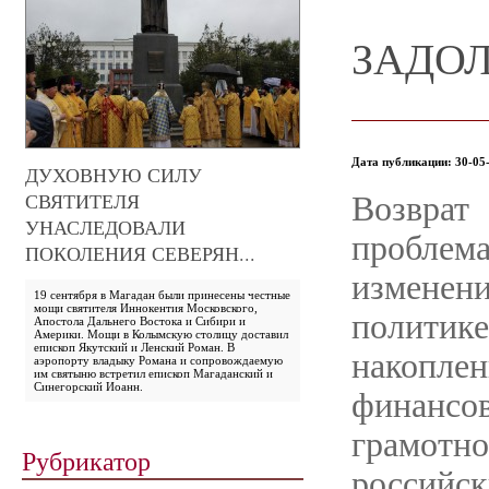
ЗАДО
Дата публикации: 30-05-
ДУХОВНУЮ СИЛУ
СВЯТИТЕЛЯ
Возврат
УНАСЛЕДОВАЛИ
проблем
ПОКОЛЕНИЯ СЕВЕРЯН...
измене
19 сентября в Магадан были принесены честные
мощи святителя Иннокентия Московского,
политике
Апостола Дальнего Востока и Сибири и
Америки. Мощи в Колымскую столицу доставил
епископ Якутский и Ленский Роман. В
накопле
аэропорту владыку Романа и сопровождаемую
им святыню встретил епископ Магаданский и
Синегорский Иоанн.
финан
грамотн
Рубрикатор
российс