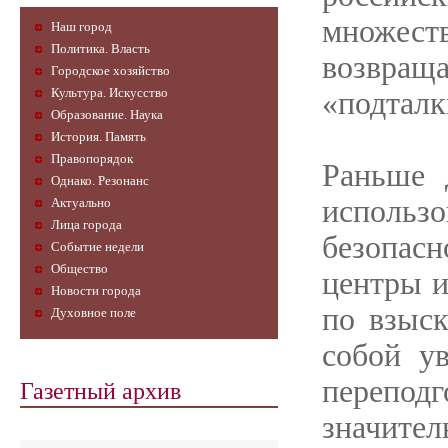
множест
Наш город
Политика. Власть
возвра
Городское хозяйство
Культура. Искусство
«подталк
Образование. Наука
История. Память
Правопорядок
Раньше 
Однако. Резонанс
исполь
Актуально
Лица города
безопасн
Событие недели
Общество
центры и
Новости города
по взыск
Духовное поле
собой ув
Газетный архив
переподг
значител