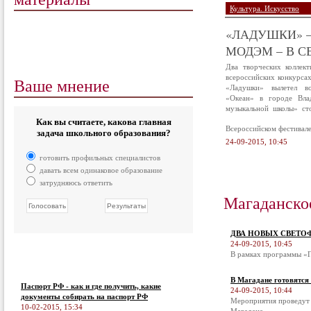
Культура. Искусство
«ЛАДУШКИ» –
МОДЭМ – В С
Два творческих коллек
всероссийских конкурса
Ваше мнение
«Ладушки» вылетел в
«Океан» в городе Вла
музыкальной школы» ст
Как вы считаете, какова главная
Всероссийском фестивал
задача школьного образования?
24-09-2015, 10:45
готовить профильных специалистов
давать всем одинаковое образование
затрудняюсь ответить
Магаданско
ДВА НОВЫХ СВЕТО
24-09-2015, 10:45
В рамках программы «П
В Магадане готовятся
Паспорт РФ - как и где получить, какие
24-09-2015, 10:44
документы собирать на паспорт РФ
Мероприятия проведут 
10-02-2015, 15:34