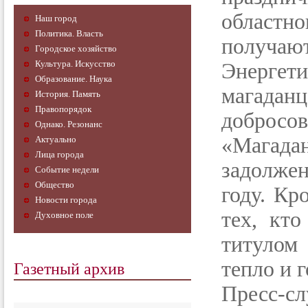
областн
Наш город
Политика. Власть
получа
Городское хозяйство
Культура. Искусство
Энергет
Образование. Наука
магад
История. Память
Правопорядок
добро
Однако. Резонанс
«Магад
Актуально
Лица города
задолжен
Событие недели
Общество
году. Кр
Новости города
тех, кто
Духовное поле
титулом
Газетный архив
тепло и 
Пресс-сл