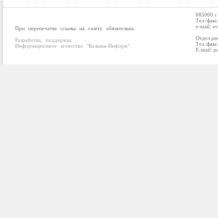
685000 г
Тел./факс
e-mail: e
При перепечатке ссылка на газету обязательна.
Отдел ре
Разработка, поддержка
Тел./факс
Информационное агентство "Колыма-Информ"
E-mail: p