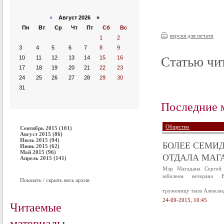
«
Август 2026 »
Пн
Вт
Ср
Чт
Пт
Сб
Вс
версия для печати
1
2
3
4
5
6
7
8
9
10
11
12
13
14
15
16
Статью чит
17
18
19
20
21
22
23
24
25
26
27
28
29
30
31
Последние 
Общество
Сентябрь 2015 (101)
Август 2015 (86)
Июль 2015 (94)
БОЛЕЕ СЕМИД
Июнь 2015 (62)
Май 2015 (96)
ОТДАЛА МАГА
Апрель 2015 (141)
Мэр Магадана Сергей 
юбилеем ветерана В
Показать / скрыть весь архив
труженицу тыла Алексан
24-09-2015, 10:45
Читаемые
материалы