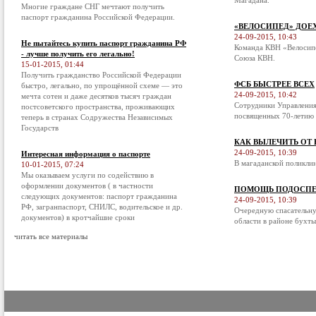
Магадана.
Многие граждане СНГ мечтают получить
паспорт гражданина Российской Федерации.
«ВЕЛОСИПЕД» ДОЕ
24-09-2015, 10:43
Не пытайтесь купить паспорт гражданина РФ
Команда КВН «Велосипе
- лучше получить его легально!
Союза КВН.
15-01-2015, 01:44
Получить гражданство Российской Федерации
ФСБ БЫСТРЕЕ ВСЕХ
быстро, легально, по упрощённой схеме — это
24-09-2015, 10:42
мечта сотен и даже десятков тысяч граждан
Сотрудники Управления
постсоветского пространства, проживающих
посвященных 70-летию 
теперь в странах Содружества Независимых
Государств
КАК ВЫЛЕЧИТЬ ОТ
24-09-2015, 10:39
Интересная информация о паспорте
В магаданской поликли
10-01-2015, 07:24
Мы оказываем услуги по содействию в
оформлении документов ( в частности
ПОМОЩЬ ПОДОСПЕ
следующих документов: паспорт гражданина
24-09-2015, 10:39
РФ, загранпаспорт, СНИЛС, водительское и др.
Очередную спасательну
документов) в кротчайшие сроки
области в районе бухты
читать все материалы