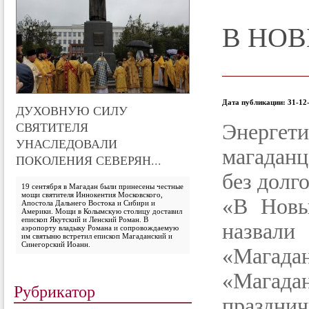
В НОВ
Дата публикации: 31-12-
ДУХОВНУЮ СИЛУ
СВЯТИТЕЛЯ
Энерг
УНАСЛЕДОВАЛИ
магадан
ПОКОЛЕНИЯ СЕВЕРЯН...
без долго
19 сентября в Магадан были принесены честные
мощи святителя Иннокентия Московского,
«В Новы
Апостола Дальнего Востока и Сибири и
Америки. Мощи в Колымскую столицу доставил
епископ Якутский и Ленский Роман. В
назва
аэропорту владыку Романа и сопровождаемую
им святыню встретил епископ Магаданский и
Синегорский Иоанн.
«Магад
«Магада
Рубрикатор
праздни