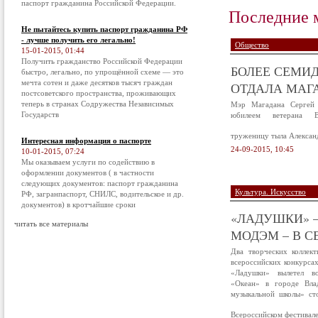
паспорт гражданина Российской Федерации.
Последние 
Не пытайтесь купить паспорт гражданина РФ
- лучше получить его легально!
Общество
15-01-2015, 01:44
Получить гражданство Российской Федерации
БОЛЕЕ СЕМИД
быстро, легально, по упрощённой схеме — это
мечта сотен и даже десятков тысяч граждан
ОТДАЛА МАГА
постсоветского пространства, проживающих
теперь в странах Содружества Независимых
Мэр Магадана Сергей 
Государств
юбилеем ветерана В
труженицу тыла Алексан
Интересная информация о паспорте
24-09-2015, 10:45
10-01-2015, 07:24
Мы оказываем услуги по содействию в
оформлении документов ( в частности
следующих документов: паспорт гражданина
Культура. Искусство
РФ, загранпаспорт, СНИЛС, водительское и др.
документов) в кротчайшие сроки
«ЛАДУШКИ» –
читать все материалы
МОДЭМ – В С
Два творческих коллек
всероссийских конкурса
«Ладушки» вылетел в
«Океан» в городе Вла
музыкальной школы» ст
Всероссийском фестивал