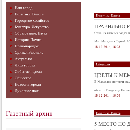
Наш город
Политика. Власть
Политика. Власть
Городское хозяйство
ПРАВИЛЬНО 
Культура. Искусство
Образование. Наука
Одна из главных задач 
История. Память
Мэр Магадана Сергей Абр
Правопорядок
18-12-2014, 16:08
Однако. Резонанс
Актуально
Общество
Лица города
Событие недели
ЦВЕТЫ К МЕ
Общество
В Магадане почтили пам
Новости города
области Владимир Печен
Духовное поле
18-12-2014, 16:08
Газетный архив
Политика. Власть
5 МЕСТО ПО