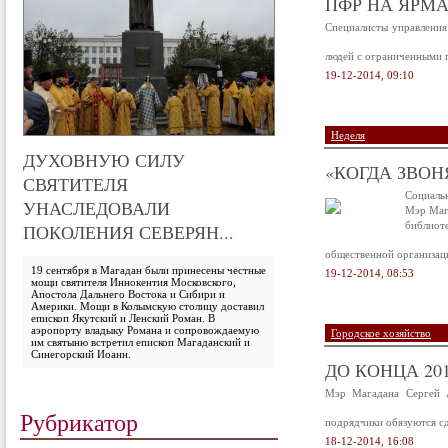
ПФР НА ЯРМ
Специалисты управления
людей с ограниченными п
19-12-2014, 09:10
Неделя
ДУХОВНУЮ СИЛУ
«КОГДА ЗВОН
СВЯТИТЕЛЯ
Социал
УНАСЛЕДОВАЛИ
Мэр Маг
библиот
ПОКОЛЕНИЯ СЕВЕРЯН...
общественной организаци
19 сентября в Магадан были принесены честные
19-12-2014, 08:53
мощи святителя Иннокентия Московского,
Апостола Дальнего Востока и Сибири и
Америки. Мощи в Колымскую столицу доставил
епископ Якутский и Ленский Роман. В
аэропорту владыку Романа и сопровождаемую
Городское хозяйство
им святыню встретил епископ Магаданский и
Синегорский Иоанн.
ДО КОНЦА 20
Мэр Магадана Сергей А
Рубрикатор
подрядчики обязуются с
18-12-2014, 16:08