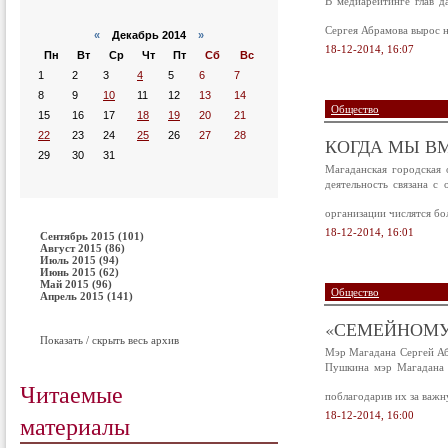
В медиарейтинге глав д
Сергея Абрамова вырос 
«
Декабрь 2014
»
18-12-2014, 16:07
Пн
Вт
Ср
Чт
Пт
Сб
Вс
1
2
3
4
5
6
7
8
9
10
11
12
13
14
Общество
15
16
17
18
19
20
21
22
23
24
25
26
27
28
КОГДА МЫ В
29
30
31
Магаданская городская 
деятельность связана 
организации числятся бол
18-12-2014, 16:01
Сентябрь 2015 (101)
Август 2015 (86)
Июль 2015 (94)
Июнь 2015 (62)
Май 2015 (96)
Общество
Апрель 2015 (141)
«СЕМЕЙНОМУ 
Показать / скрыть весь архив
Мэр Магадана Сергей Аб
Пушкина мэр Магадана С
Читаемые
поблагодарив их за важн
18-12-2014, 16:00
материалы