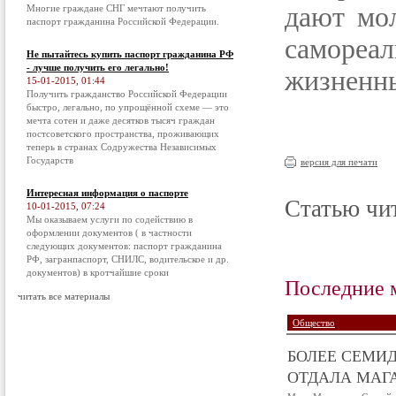
дают мо
Многие граждане СНГ мечтают получить
паспорт гражданина Российской Федерации.
саморе
Не пытайтесь купить паспорт гражданина РФ
- лучше получить его легально!
жизненны
15-01-2015, 01:44
Получить гражданство Российской Федерации
быстро, легально, по упрощённой схеме — это
мечта сотен и даже десятков тысяч граждан
постсоветского пространства, проживающих
теперь в странах Содружества Независимых
Государств
версия для печати
Интересная информация о паспорте
Статью чит
10-01-2015, 07:24
Мы оказываем услуги по содействию в
оформлении документов ( в частности
следующих документов: паспорт гражданина
РФ, загранпаспорт, СНИЛС, водительское и др.
документов) в кротчайшие сроки
Последние 
читать все материалы
Общество
БОЛЕЕ СЕМИД
ОТДАЛА МАГА