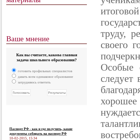
итого
государс
труду, р
Ваше мнение
своего г
подчеркн
Как вы считаете, какова главная
задача школьного образования?
Особые 
готовить профильных специалистов
следует 
давать всем одинаковое образование
затрудняюсь ответить
благодар
хорошее
нуждает
талант
Паспорт РФ - как и где получить, какие
востреб
документы собирать на паспорт РФ
10-02-2015, 15:34