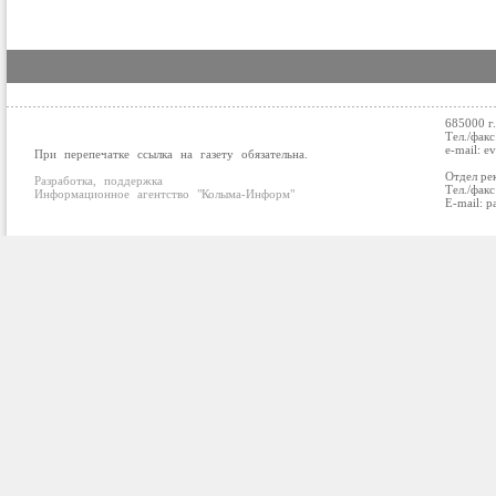
685000 г
Тел./факс
e-mail: e
При перепечатке ссылка на газету обязательна.
Отдел ре
Разработка, поддержка
Тел./факс
Информационное агентство "Колыма-Информ"
E-mail: p