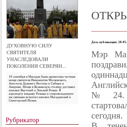
ОТКР
Дата публикации: 28-05-
ДУХОВНУЮ СИЛУ
СВЯТИТЕЛЯ
Мэр Маг
УНАСЛЕДОВАЛИ
поздрави
ПОКОЛЕНИЯ СЕВЕРЯН...
одиннадц
19 сентября в Магадан были принесены честные
мощи святителя Иннокентия Московского,
Английс
Апостола Дальнего Востока и Сибири и
Америки. Мощи в Колымскую столицу доставил
епископ Якутский и Ленский Роман. В
№24. 
аэропорту владыку Романа и сопровождаемую
им святыню встретил епископ Магаданский и
Синегорский Иоанн.
стартов
сегодня.
Рубрикатор
В тече