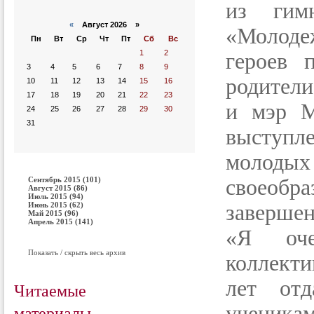
из гим
«
Август 2026 »
«Молоде
Пн
Вт
Ср
Чт
Пт
Сб
Вс
1
2
героев п
3
4
5
6
7
8
9
родители
10
11
12
13
14
15
16
17
18
19
20
21
22
23
и мэр М
24
25
26
27
28
29
30
31
выступле
молодых
Сентябрь 2015 (101)
своеоб
Август 2015 (86)
Июль 2015 (94)
Июнь 2015 (62)
завершен
Май 2015 (96)
Апрель 2015 (141)
«Я оче
Показать / скрыть весь архив
коллекти
лет отд
Читаемые
материалы
ученик