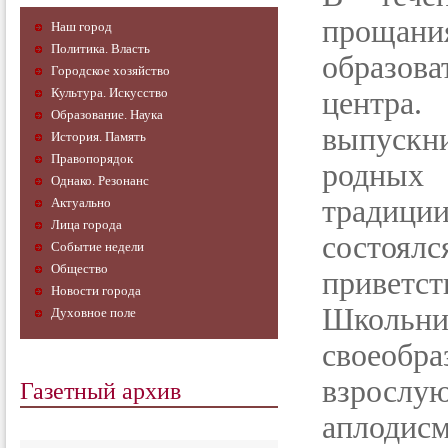
прощан
Наш город
Политика. Власть
образов
Городское хозяйство
Культура. Искусство
центра
Образование. Наука
выпускни
История. Память
Правопорядок
родных
Однако. Резонанс
традиц
Актуально
Лица города
состоя
Событие недели
Общество
привет
Новости города
Школьни
Духовное поле
своеоб
Газетный архив
взросл
аплодисм