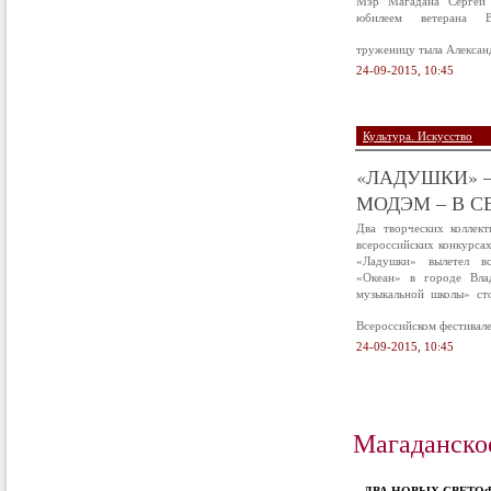
Мэр Магадана Сергей 
юбилеем ветерана В
труженицу тыла Алексан
24-09-2015, 10:45
Культура. Искусство
«ЛАДУШКИ» –
МОДЭМ – В С
Два творческих коллек
всероссийских конкурса
«Ладушки» вылетел в
«Океан» в городе Вла
музыкальной школы» ст
Всероссийском фестивал
24-09-2015, 10:45
Магаданско