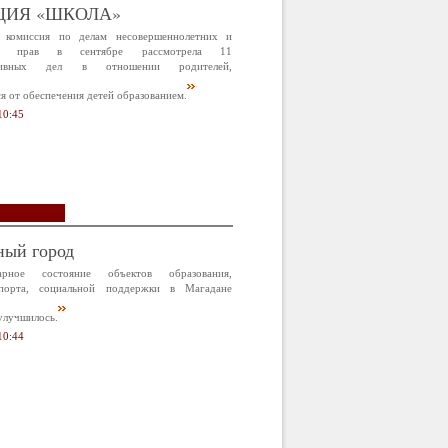
ЦИЯ «ШКОЛА»
 комиссия по делам несовершеннолетних и
х прав в сентябре рассмотрела 11
ативных дел в отношении родителей,
 от обеспечения детей образованием.
10:45
ный город
арное состояние объектов образования,
спорта, социальной поддержки в Магадане
улучшилось.
10:44