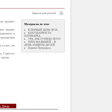
[версия для печати]
ла примет
Материалы по теме
ках акции,
В ПЕРВЫЙ ДЕНЬ ЛЕТА
БЛАГОДАРНОСТЬ
ращением к
ПАТРИАРХА
екращении
УРА, НАСТУПИЛО ЛЕТО!
ПЯТЬ МАЛЫШЕЙ – В
ДЕНЬ ЗАЩИТЫ ДЕТЕЙ
 солее, на
Памяти Патриарха
нь Святого
 земли.
. Наука