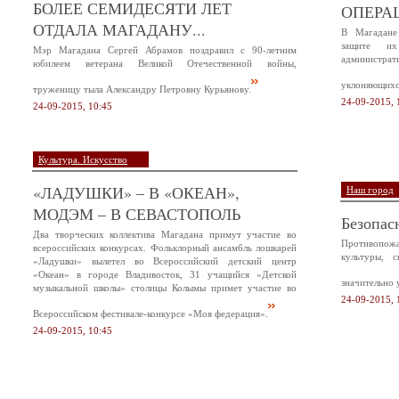
БОЛЕЕ СЕМИДЕСЯТИ ЛЕТ
ОПЕРА
ОТДАЛА МАГАДАНУ...
В Магадане
защите и
Мэр Магадана Сергей Абрамов поздравил с 90-летним
администр
юбилеем ветерана Великой Отечественной войны,
уклоняющихся
труженицу тыла Александру Петровну Курьянову.
24-09-2015, 
24-09-2015, 10:45
Культура. Искусство
«ЛАДУШКИ» – В «ОКЕАН»,
Наш город
МОДЭМ – В СЕВАСТОПОЛЬ
Безопас
Два творческих коллектива Магадана примут участие во
Противопож
всероссийских конкурсах. Фольклорный ансамбль лошкарей
культуры, 
«Ладушки» вылетел во Всероссийский детский центр
«Океан» в городе Владивосток, 31 учащийся «Детской
значительно 
музыкальной школы» столицы Колымы примет участие во
24-09-2015, 
Всероссийском фестивале-конкурсе «Моя федерация».
24-09-2015, 10:45