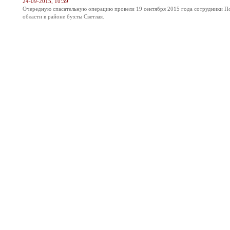
24-09-2015, 10:39
Очередную спасательную операцию провели 19 сентября 2015 года сотрудники П
области в районе бухты Светлая.