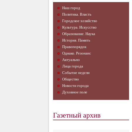
Наш город
Политика. Власть
Городское хозяйство
Культура. Искусство
Образование. Наука
История. Память
Правопорядок
Однако. Резонанс
Актуально
Лица города
Событие недели
Общество
Новости города
Духовное поле
Газетный архив