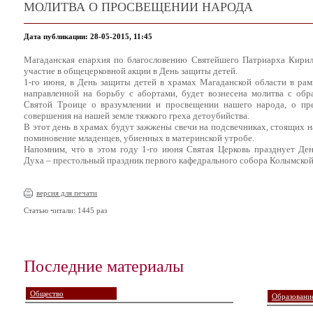
МОЛИТВА О ПРОСВЕЩЕНИИ НАРОДА
Дата публикации: 28-05-2015, 11:45
Магаданская епархия по благословению Святейшего Патриарха Кирил
участие в общецерковной акции в День защиты детей.
1-го июня, в День защиты детей в храмах Магаданской области в рам
направленной на борьбу с абортами, будет вознесена молитва с об
Святой Троице о вразумлении и просвещении нашего народа, о пр
совершения на нашей земле тяжкого греха детоубийства.
В этот день в храмах будут зажжены свечи на подсвечниках, стоящих на
поминовение младенцев, убиенных в материнской утробе.
Напомним, что в этом году 1-го июня Святая Церковь празднует Де
Духа – престольный праздник первого кафедрального собора Колымской
версия для печати
Статью читали: 1445 раз
Последние материалы
Общество
Образование