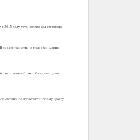
в 2015 году установлены два светофора.
ой поддержки семьи и молодёжи мэрии
ой Тихоокеанской лиги Международного
внованиях по легкоатлетическому кроссу,
.