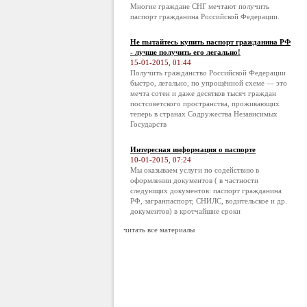
Многие граждане СНГ мечтают получить
паспорт гражданина Российской Федерации.
Не пытайтесь купить паспорт гражданина РФ
- лучше получить его легально!
15-01-2015, 01:44
Получить гражданство Российской Федерации
быстро, легально, по упрощённой схеме — это
мечта сотен и даже десятков тысяч граждан
постсоветского пространства, проживающих
теперь в странах Содружества Независимых
Государств
Интересная информация о паспорте
10-01-2015, 07:24
Мы оказываем услуги по содействию в
оформлении документов ( в частности
следующих документов: паспорт гражданина
РФ, загранпаспорт, СНИЛС, водительское и др.
документов) в кротчайшие сроки
читать все материалы