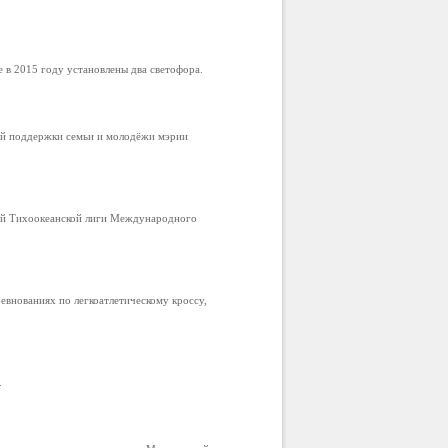
в 2015 году установлены два светофора.
ой поддержки семьи и молодёжи мэрии
ой Тихоокеанской лиги Международного
внованиях по легкоатлетическому кроссу,
.