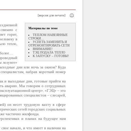
[версия для печати]
вседневной
Материалы по теме
связано с
вет горит,
ТЕПЛОМ НАВЕЯННЫЕ
СТРОКИ…
человеку в
УСПЕТЬ ЗАМЕНИТЬ И
ыло тепло,
ОТРЕМОНТИРОВАТЬ СЕТИ
ВНИМАНИЕ!
ТЭЦ ПОДАЛА ТЕПЛО
м более…
К ЗАПУСКУ – ГОТОВЫ!
проводный
м лозунге»
выходные дни или ночь за окном? Куда
 специалистам, набрав короткий номер
так и выходные дни, готовые прийти на
ать аварию. Мы говорим о сотрудниках
эксплуатационной центр». «ГЭЦ» – это
ицированных специалистов – слесарей,
ей) он несет трудовую вахту в сфере
трических сетей городских социальных
акже частично жилфонда.
перспективах и планах на будущее нам
свое начало, и что имеет в наличии на