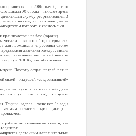
ло организовано в 2006 году. До этого
долю выпали 90-е годы – тяжелое время
в дальнейшем службу реорганизовали. В
а, которой на сегодняшний день уже не
оводителем которого я являюсь с 2011
 производственная база (гаражи).
ом числе и повышенной проходимости.
ора для промывки и опрессовки систем
 передвижная дизельная электростанция
о-оздоровительном комплексе Снежном
 развернув ДЭСКу, мы обеспечили его
выпуска. Поэтому острой потребности в
ивой силой – кадровой «сокровищницей»
век, существуют в наличии свободные
ивании внутренних сетей), но в целом
я. Текучки кадров – тоже нет. За годы
иемлемым остается один фактор –
е прощаемся.
На работе мы сплоченные коллеги, вне
бъединяют.
 поощряется достойным дополнительным