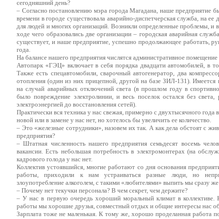
сегодняшний день?
– Согласно постановлению мэра города Магадана, наше предприятие бы
времени в городе существовала аварийно-диспетчерская служба, на ее 
для людей и многих организаций. Возникли определенные проблемы, и 
ходе чего образовались две организации – городская аварийная служб
существует, и наше предприятие, успешно продолжающее работать, рук
года.
На балансе нашего предприятия числятся административное помещение и
Автопарк «ГЭЦ» включает в себя порядка двадцати автомобилей, в т
Также есть спецавтомобили, сварочный автогенератор, два компресс
отопления (один из них прицепной, другой на базе ЗИЛ-131). Имеется
на случай аварийных отключений света (в прошлом году в спортивн
было повреждение электролинии, и весь поселок остался без света,
электроэнергией до восстановления сетей).
Практически вся техника у нас свежая, примерно с двухтысячного года 
новой или в замене у нас нет, но хотелось бы увеличить ее количество.
– Это «железные сотрудники», назовем их так. А как дела обстоят с ж
предприятия?
– Штатная численность нашего предприятия семьдесят восемь чело
вакансии. Есть небольшая потребность в электромонтерах (на обслуж
кадрового голода у нас нет.
Коллектив устоявшийся, многие работают со дня основания предприяти
работы, приходили к нам устраиваться разные люди, но непр
злоупотребление алкоголем, с такими «любителями» выпить мы сразу ж
– Почему нет текучки персонала? В чем секрет, чем держите?
– У нас в первую очередь хороший моральный климат в коллективе. 
работы мы хорошие друзья, совместный отдых и общие интересы нас о
Зарплата тоже не маленькая. К тому же, хорошо проделанная работа