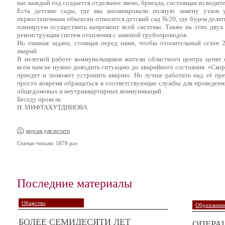
нас каждый год создается отдельное звено, бригада, состоящая из водите
Есть детские сады, где мы запланировали полную замену узлов 
первостепенным объектам относится детский сад №20, где будем делат
планируем осуществить капремонт всей системы. Также на этих двух
реконструкция систем отопления с заменой трубопроводов.
Но главная задача, стоящая перед нами, чтобы отопительный сезон 
аварий.
В нелегкой работе коммунальщиков жители областного центра ценят 
всем нам не нужно доводить ситуацию до аварийного состояния. «Скор
приедет и поможет устранить аварию. Но лучше работать над её пр
просто вовремя обращаться в соответствующие службы для проведени
общедомовых и внутриквартирных коммуникаций.
Беседу провела
Н. МИФТАХУТДИНОВА.
версия для печати
Статью читали: 1878 раз
Последние материалы
Общество
Образование
БОЛЕЕ СЕМИДЕСЯТИ ЛЕТ
ОПЕРА