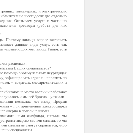
утренних инженерных и электрических
риблизительно шестьдесят два отдельно
адания. Оказываем услуги и частично
аключены договоры (работа для них
?
цы. Поэтому жильцы вправе заключать
азывает данные виды услуг, есть ,так
при управляющих компаниях. Рынок есть
оких расценках.
действия Ваших специалистов?
вую помощь в коммунальных неурядицах
у, зафиксировать адрес и направить по
овек – водитель, слесарь-сантехник и
я.
 прибывают на место аварии и работают
 получалось и мы всё бросив – уезжали.
мназии несколько лет назад. Прорыв
оянии – при применении электросварки
ы примерно в половине школы.
иваемого нами жилфонда, сначала мы
 устранят аварию своими силами, то мы
ими силами не смогут справиться, либо
о наши специалисты.