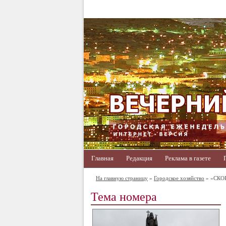
Главная
Редакция
Реклама в газете
На главную страницу
»
Городское хозяйство
» «СК
Тема номера