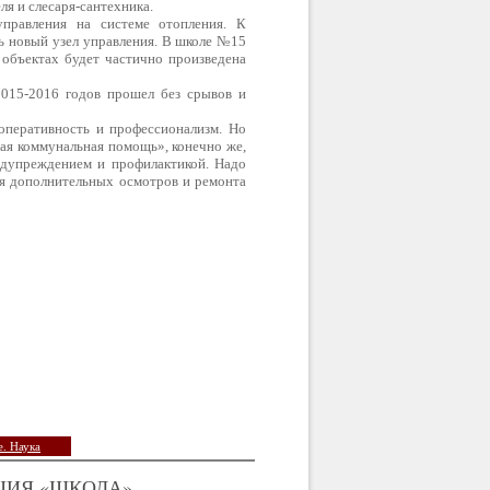
ля и слесаря-сантехника.
управления на системе отопления. К
ь новый узел управления. В школе №15
 объектах будет частично произведена
2015-2016 годов прошел без срывов и
оперативность и профессионализм. Но
ая коммунальная помощь», конечно же,
едупреждением и профилактикой. Надо
я дополнительных осмотров и ремонта
. Наука
ЦИЯ «ШКОЛА»