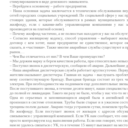
стимулированием в виде денежного эквивалента.
– Перейдем к основному – работе предприятия.
– Наша основная задача заключается в техническом обслуживании вн
сетей городских социальных учреждений. По социальной сфере у нас п
стоящих здания, которые обслуживаются в рамках муниципального з
жилфонду, если с какими-либо управляющими компаниями у нас з
производится на платной основе).
– Почему жилфонд частично, а не полностью находится у вас на обслуге
– Согласно жилищному кодексу, способ управления – выбирают жиль
договор с кем хотят, наше предприятие не единственное, которое ок
сказать, и «частники». Также многие аварийные службы существуют и 
рынок.…
– Чем Вы отличаетесь от них? В чем Ваше преимущество?
– Мы держим марку и берем качеством работы, при относительно невыс
– Поступил звонок в диспетчерскую, сообщили об аварии. Дальнейшие 
– Наша аварийная диспетчерская служба работает круглосуточно. Пер
жителям оказывают диспетчеры. Главная их задача – выслушать проблем
нему соответствующую бригаду. Выездная бригада состоит из трех чел
электрик. При необходимости мы поднимаем еще дополнительные звень
После поступившего звонка, в течение десяти минут, наши специалисты
до полной ее ликвидации. Такого ни разу не было, чтобы у нас что-то не
Одна из серьезных и запоминающихся аварий была в английской ги
произошел в системе отопления. Трубы были старые и в ужасном сост
трещины ползли дальше. Аварию тогда устраняли сутки, поменяли труб
По жилфонду. Если поступает звонок от жильцов с адресов обсуж
связываемся с управляющей компанией. Если УК нам сообщает, что они
просто контролируем ход выполнения работы. Если они говорят, что сво
нам не удалось связаться с УК, то в течение 15 минут выезжают на мест