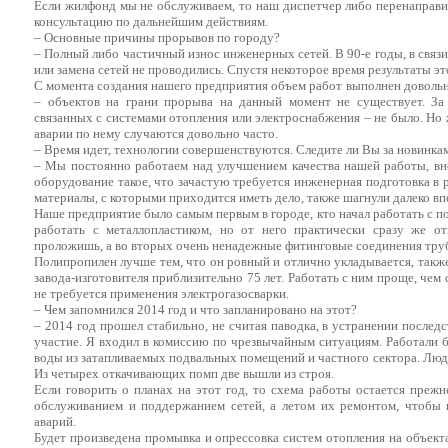
Если жилфонд мы не обслуживаем, то наш диспетчер либо перенаправ
консультацию по дальнейшим действиям.
– Основные причины прорывов по городу?
– Полный либо частичный износ инженерных сетей. В 90-е годы, в связи
или замена сетей не проводились. Спустя некоторое время результаты это
С момента создания нашего предприятия объем работ выполнен довольн
– объектов на грани прорыва на данный момент не существует. За
связанных с системами отопления или электроснабжения – не было. Но
аварии по нему случаются довольно часто.
– Время идет, технологии совершенствуются. Следите ли Вы за новинкам
– Мы постоянно работаем над улучшением качества нашей работы, вн
оборудование такое, что зачастую требуется инженерная подготовка в 
материалы, с которыми приходится иметь дело, также шагнули далеко вп
Наше предприятие было самым первым в городе, кто начал работать с 
работать с металлопластиком, но от него практически сразу же от
проложишь, а во вторых очень ненадежные фитинговые соединения тру
Полипропилен лучше тем, что он ровный и отлично укладывается, также
завода-изготовителя приблизительно 75 лет. Работать с ним проще, чем 
не требуется применения электрогазосварки.
– Чем запомнился 2014 год и что запланировано на этот?
– 2014 год прошел стабильно, не считая паводка, в устранении послед
участие. Я входил в комиссию по чрезвычайным ситуациям. Работали 
воды из затапливаемых подвальных помещений и частного сектора. Люди 
Из четырех откачивающих помп две вышли из строя.
Если говорить о планах на этот год, то схема работы остается преж
обслуживанием и поддержанием сетей, а летом их ремонтом, чтобы
аварий.
Будет произведена промывка и опрессовка систем отопления на объект