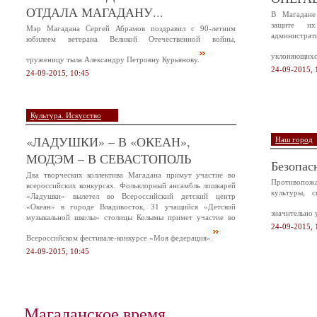
ОТДАЛА МАГАДАНУ...
В Магадане
защите и
Мэр Магадана Сергей Абрамов поздравил с 90-летним
администр
юбилеем ветерана Великой Отечественной войны,
уклоняющихся
труженицу тыла Александру Петровну Курьянову.
24-09-2015, 
24-09-2015, 10:45
Культура. Искусство
«ЛАДУШКИ» – В «ОКЕАН»,
Наш город
МОДЭМ – В СЕВАСТОПОЛЬ
Безопас
Два творческих коллектива Магадана примут участие во
Противопож
всероссийских конкурсах. Фольклорный ансамбль лошкарей
культуры, 
«Ладушки» вылетел во Всероссийский детский центр
«Океан» в городе Владивосток, 31 учащийся «Детской
значительно 
музыкальной школы» столицы Колымы примет участие во
24-09-2015, 
Всероссийском фестивале-конкурсе «Моя федерация».
24-09-2015, 10:45
Магаданское время