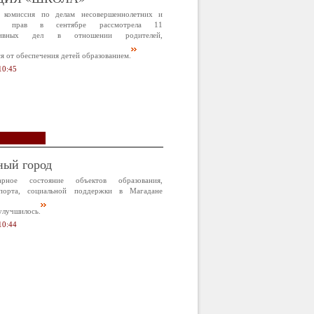
 комиссия по делам несовершеннолетних и
х прав в сентябре рассмотрела 11
ативных дел в отношении родителей,
 от обеспечения детей образованием.
10:45
ный город
арное состояние объектов образования,
спорта, социальной поддержки в Магадане
улучшилось.
10:44