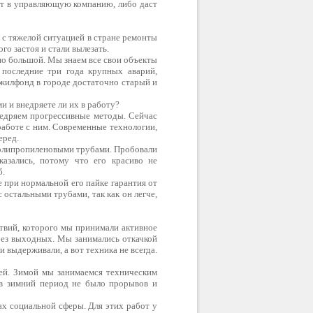
ит в управляющую компанию, либо даст
 с тяжелой ситуацией в стране ремонты
го застоя и стали вылезать.
о большой. Мы знаем все свои объекты
 последние три года крупных аварий,
 жилфонд в городе достаточно старый и
и и внедряете ли их в работу?
едряем прогрессивные методы. Сейчас
работе с ним. Современные технологии,
еред.
полипропиленовыми трубами. Пробовали
казались, потому что его красиво не
б.
 при нормальной его пайке гарантия от
с остальными трубами, так как он легче,
ствий, которого мы принимали активное
без выходных. Мы занимались откачкой
выдерживали, а вот техника не всегда.
ней. Зимой мы занимаемся техническим
 в зимний период не было прорывов и
ах социальной сферы. Для этих работ у