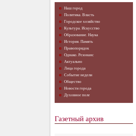
Наш город
Политика. Власть
Городское хозяйство
Культура. Искусство
Образование. Наука
История. Память
Правопорядок
Однако. Резонанс
Актуально
Лица города
Событие недели
Общество
Новости города
Духовное поле
Газетный архив