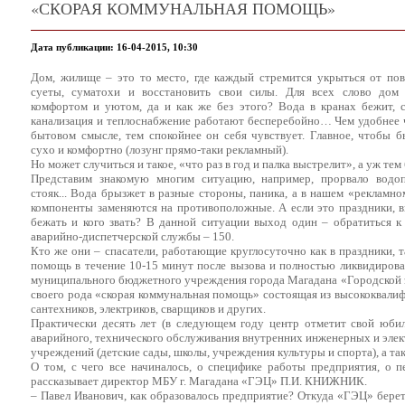
«СКОРАЯ КОММУНАЛЬНАЯ ПОМОЩЬ»
Дата публикации: 16-04-2015, 10:30
Дом, жилище – это то место, где каждый стремится укрыться от по
суеты, суматохи и восстановить свои силы. Для всех слово дом 
комфортом и уютом, да и как же без этого? Вода в кранах бежит, с
канализация и теплоснабжение работают бесперебойно… Чем удобнее 
бытовом смысле, тем спокойнее он себя чувствует. Главное, чтобы б
сухо и комфортно (лозунг прямо-таки рекламный).
Но может случиться и такое, «что раз в год и палка выстрелит», а уж те
Представим знакомую многим ситуацию, например, прорвало водо
стояк... Вода брызжет в разные стороны, паника, а в нашем «рекламно
компоненты заменяются на противоположные. А если это праздники, 
бежать и кого звать? В данной ситуации выход один – обратиться к
аварийно-диспетчерской службы – 150.
Кто же они – спасатели, работающие круглосуточно как в праздники, 
помощь в течение 10-15 минут после вызова и полностью ликвидиров
муниципального бюджетного учреждения города Магадана «Городской 
своего рода «скорая коммунальная помощь» состоящая из высококвалиф
сантехников, электриков, сварщиков и других.
Практически десять лет (в следующем году центр отметит свой юбил
аварийного, технического обслуживания внутренних инженерных и элек
учреждений (детские сады, школы, учреждения культуры и спорта), а т
О том, с чего все начиналось, о специфике работы предприятия, о 
рассказывает директор МБУ г. Магадана «ГЭЦ» П.И. КНИЖНИК.
– Павел Иванович, как образовалось предприятие? Откуда «ГЭЦ» берет 