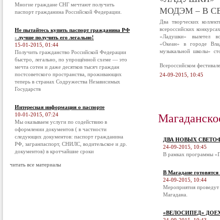
Многие граждане СНГ мечтают получить
МОДЭМ – В С
паспорт гражданина Российской Федерации.
Два творческих коллек
всероссийских конкурса
Не пытайтесь купить паспорт гражданина РФ
«Ладушки» вылетел в
- лучше получить его легально!
«Океан» в городе Вла
15-01-2015, 01:44
музыкальной школы» ст
Получить гражданство Российской Федерации
быстро, легально, по упрощённой схеме — это
Всероссийском фестивал
мечта сотен и даже десятков тысяч граждан
постсоветского пространства, проживающих
24-09-2015, 10:45
теперь в странах Содружества Независимых
Государств
Интересная информация о паспорте
Магаданско
10-01-2015, 07:24
Мы оказываем услуги по содействию в
оформлении документов ( в частности
следующих документов: паспорт гражданина
ДВА НОВЫХ СВЕТО
РФ, загранпаспорт, СНИЛС, водительское и др.
24-09-2015, 10:45
документов) в кротчайшие сроки
В рамках программы «П
читать все материалы
В Магадане готовятся
24-09-2015, 10:44
Мероприятия проведут 
Магадана.
«ВЕЛОСИПЕД» ДОЕ