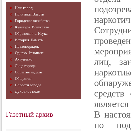
подозр
Наш город
Политика. Власть
наркотич
Городское хозяйство
Культура. Искусство
Сотрудн
Образование. Наука
провед
История. Память
Правопорядок
меропри
Однако. Резонанс
лиц, за
Актуально
Лица города
наркоти
Событие недели
Общество
обнаруж
Новости города
средств 
Духовное поле
является
Газетный архив
В настоя
по под