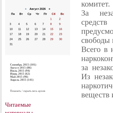
комитет.
«
Август 2026 »
За неза
Пн
Вт
Ср
Чт
Пт
Сб
Вс
1
2
средст
3
4
5
6
7
8
9
предусм
10
11
12
13
14
15
16
17
18
19
20
21
22
23
свободы н
24
25
26
27
28
29
30
31
Всего в 
наркокон
Сентябрь 2015 (101)
за незак
Август 2015 (86)
Июль 2015 (94)
Июнь 2015 (62)
Из незак
Май 2015 (96)
Апрель 2015 (141)
наркот
Показать / скрыть весь архив
веществ 
Читаемые
материалы