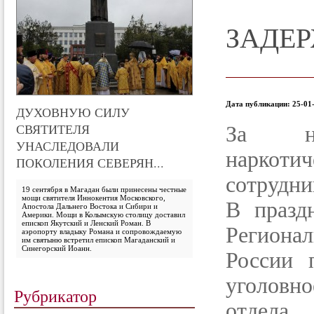
ЗАДЕ
Дата публикации: 25-01-
ДУХОВНУЮ СИЛУ
СВЯТИТЕЛЯ
За не
УНАСЛЕДОВАЛИ
наркоти
ПОКОЛЕНИЯ СЕВЕРЯН...
сотрудни
19 сентября в Магадан были принесены честные
мощи святителя Иннокентия Московского,
В празд
Апостола Дальнего Востока и Сибири и
Америки. Мощи в Колымскую столицу доставил
епископ Якутский и Ленский Роман. В
Региона
аэропорту владыку Романа и сопровождаемую
им святыню встретил епископ Магаданский и
Синегорский Иоанн.
России 
уголовн
Рубрикатор
отдела