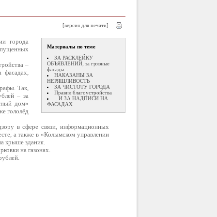
[версия для печати]
ии города
Материалы по теме
пущенных
ЗА РАСКЛЕЙКУ
ОБЪЯВЛЕНИЙ, за грязные
тройства –
фасады...
 фасадах,
НАКАЗАНЫ ЗА
НЕРЯШЛИВОСТЬ
ЗА ЧИСТОТУ ГОРОДА
рафы. Так,
Правил благоустройства
блей – за
...И ЗА НАДПИСИ НА
тный дом»
ФАСАДАХ
же гололёд
зору в сфере связи, информационных
сте, а также в «Колымском управлении
а крыше здания.
рковки на газонах.
рублей.