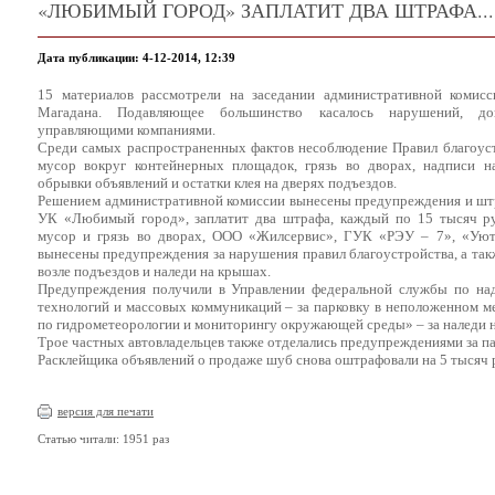
«ЛЮБИМЫЙ ГОРОД» ЗАПЛАТИТ ДВА ШТРАФА...
Дата публикации: 4-12-2014, 12:39
15 материалов рассмотрели на заседании административной комисс
Магадана. Подавляющее большинство касалось нарушений, до
управляющими компаниями.
Среди самых распространенных фактов несоблюдение Правил благоус
мусор вокруг контейнерных площадок, грязь во дворах, надписи на
обрывки объявлений и остатки клея на дверях подъездов.
Решением административной комиссии вынесены предупреждения и шт
УК «Любимый город», заплатит два штрафа, каждый по 15 тысяч ру
мусор и грязь во дворах, ООО «Жилсервис», ГУК «РЭУ – 7», «Ую
вынесены предупреждения за нарушения правил благоустройства, а так
возле подъездов и наледи на крышах.
Предупреждения получили в Управлении федеральной службы по над
технологий и массовых коммуникаций – за парковку в неположенном ме
по гидрометеорологии и мониторингу окружающей среды» – за наледи н
Трое частных автовладельцев также отделались предупреждениями за па
Расклейщика объявлений о продаже шуб снова оштрафовали на 5 тысяч 
версия для печати
Статью читали: 1951 раз