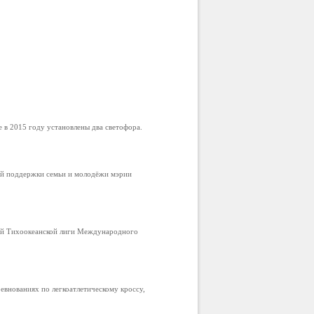
в 2015 году установлены два светофора.
ой поддержки семьи и молодёжи мэрии
ой Тихоокеанской лиги Международного
внованиях по легкоатлетическому кроссу,