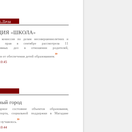
. Наука
ЦИЯ «ШКОЛА»
 комиссия по делам несовершеннолетних и
х прав в сентябре рассмотрела 11
ативных дел в отношении родителей,
 от обеспечения детей образованием.
10:45
ный город
арное состояние объектов образования,
спорта, социальной поддержки в Магадане
улучшилось.
10:44