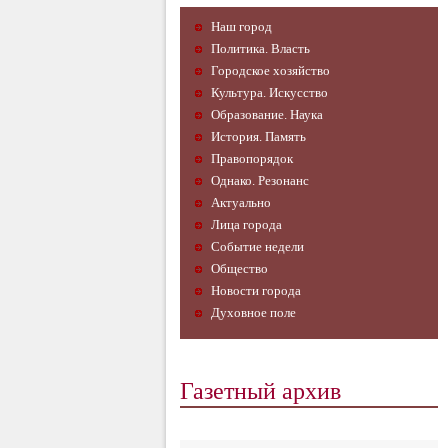
Наш город
Политика. Власть
Городское хозяйство
Культура. Искусство
Образование. Наука
История. Память
Правопорядок
Однако. Резонанс
Актуально
Лица города
Событие недели
Общество
Новости города
Духовное поле
Газетный архив