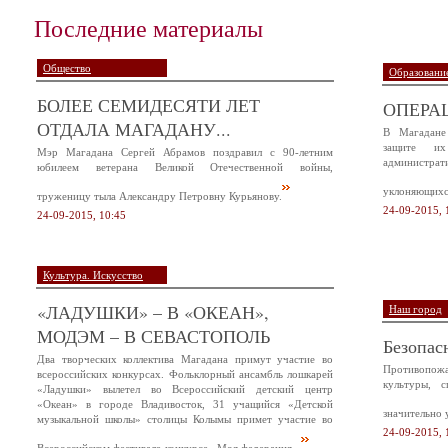
Последние материалы
Общество
Образование
БОЛЕЕ СЕМИДЕСЯТИ ЛЕТ
ОПЕРА
ОТДАЛА МАГАДАНУ...
В Магадане
защите и
Мэр Магадана Сергей Абрамов поздравил с 90-летним
администр
юбилеем ветерана Великой Отечественной войны,
уклоняющихся
труженицу тыла Александру Петровну Курьянову.
24-09-2015, 
24-09-2015, 10:45
Культура. Искусство
«ЛАДУШКИ» – В «ОКЕАН»,
Наш город
МОДЭМ – В СЕВАСТОПОЛЬ
Безопас
Два творческих коллектива Магадана примут участие во
Противопож
всероссийских конкурсах. Фольклорный ансамбль лошкарей
культуры, 
«Ладушки» вылетел во Всероссийский детский центр
«Океан» в городе Владивосток, 31 учащийся «Детской
значительно 
музыкальной школы» столицы Колымы примет участие во
24-09-2015, 