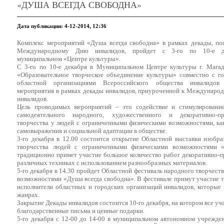
«ДУША ВСЕГДА СВОБОДНА»
Дата публикации: 4-12-2014, 12:36
Комплекс мероприятий «Душа всегда свободна» в рамках декады, по
Международному Дню инвалидов, пройдет с 3-го по 10-е д
муниципальном «Центре культуры».
С 3-го по 10-е декабря в Муниципальном Центре культуры г. Мага
«Образовательное творческое объединение культуры» совместно с г
областной организациями Всероссийского общества инвалидов
мероприятия в рамках декады инвалидов, приуроченной к Междунаро
инвалидов.
Цель проводимых мероприятий – это содействие и стимулирование
самодеятельного народного, художественного и декоративно-пр
творчества у людей с ограниченными физическими возможностями, ка
самовыражения и социальной адаптации в обществе.
3-го декабря в 12.00 состоится открытие Областной выставки изобра
творчества людей с ограниченными физическими возможностями «
традиционно примет участие большое количество работ декоративно-п
различных техниках с использованием разнообразных материалов.
5-го декабря в 14.30 пройдет Областной фестиваль народного творчес
возможностями «Душа всегда свободна». В фестивале примут участие т
исполнители областных и городских организаций инвалидов, которые
жанрах.
Закрытие Декады инвалидов состоится 10-го декабря, на котором все у
благодарственные письма и ценные подарки.
5-го декабря с 12-00 до 14-00 в муниципальном автономном учрежде