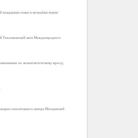
ой поддержки семьи и молодёжи мэрии
ой Тихоокеанской лиги Международного
внованиях по легкоатлетическому кроссу,
.
ожарно-спасательного центра Магаданской