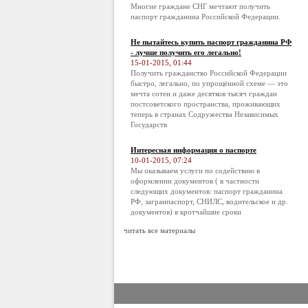
Многие граждане СНГ мечтают получить
паспорт гражданина Российской Федерации.
Не пытайтесь купить паспорт гражданина РФ
- лучше получить его легально!
15-01-2015, 01:44
Получить гражданство Российской Федерации
быстро, легально, по упрощённой схеме — это
мечта сотен и даже десятков тысяч граждан
постсоветского пространства, проживающих
теперь в странах Содружества Независимых
Государств
Интересная информация о паспорте
10-01-2015, 07:24
Мы оказываем услуги по содействию в
оформлении документов ( в частности
следующих документов: паспорт гражданина
РФ, загранпаспорт, СНИЛС, водительское и др.
документов) в кротчайшие сроки
читать все материалы