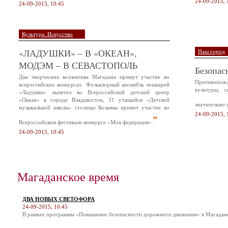
24-09-2015, 
24-09-2015, 10:45
Культура. Искусство
«ЛАДУШКИ» – В «ОКЕАН»,
Наш город
МОДЭМ – В СЕВАСТОПОЛЬ
Безопас
Два творческих коллектива Магадана примут участие во
Противопож
всероссийских конкурсах. Фольклорный ансамбль лошкарей
культуры, 
«Ладушки» вылетел во Всероссийский детский центр
«Океан» в городе Владивосток, 31 учащийся «Детской
значительно 
музыкальной школы» столицы Колымы примет участие во
24-09-2015, 
Всероссийском фестивале-конкурсе «Моя федерация».
24-09-2015, 10:45
Магаданское время
ДВА НОВЫХ СВЕТОФОРА
24-09-2015, 10:45
В рамках программы «Повышение безопасности дорожного движения» в Магадане 