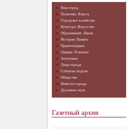
Наш город
Политика. Власть
Городское хозяйство
Культура. Искусство
Образование. Наука
История. Память
Правопорядок
Однако. Резонанс
Актуально
Лица города
Событие недели
Общество
Новости города
Духовное поле
Газетный архив