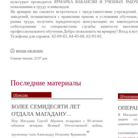
культуры» проводится ЯРМАРКА ВАКАНСИЙ И УЧЕБНЫХ РАБОЧИ
показаниями к труду и инвалидов.
На ярмарке вы сможете встретиться с представителями учреждений,
заведений, познакомиться с правилами приема и условиями обучения,
рынка труда, получить юридическую консультацию по законодатель
собеседование со специалистами службы занятости населен
профессионального обучения Добро пожаловать на ярмарку! Вход и все 
Телефоны для справок: 62-99-65, 64-45-68, 62-93-92.
версия для печати
Статью читали: 2137 раз
Последние материалы
Общество
Образование
БОЛЕЕ СЕМИДЕСЯТИ ЛЕТ
ОПЕРА
ОТДАЛА МАГАДАНУ...
В Магадане
защите и
Мэр Магадана Сергей Абрамов поздравил с 90-летним
администр
юбилеем ветерана Великой Отечественной войны,
уклоняющихся
труженицу тыла Александру Петровну Курьянову.