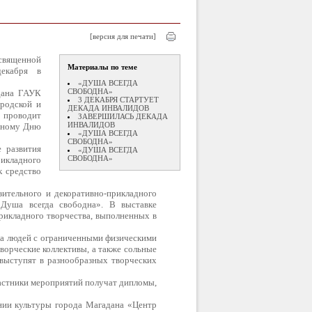
[версия для печати]
священной
Материалы по теме
екабря в
«ДУША ВСЕГДА
СВОБОДНА»
дана ГАУК
3 ДЕКАБРЯ СТАРТУЕТ
ородской и
ДЕКАДА ИНВАЛИДОВ
 проводит
ЗАВЕРШИЛАСЬ ДЕКАДА
ИНВАЛИДОВ
дному Дню
«ДУША ВСЕГДА
СВОБОДНА»
 развития
«ДУША ВСЕГДА
СВОБОДНА»
икладного
к средство
зительного и декоративно-прикладного
Душа всегда свободна». В выставке
рикладного творчества, выполненных в
тва людей с ограниченными физическими
ворческие коллективы, а также сольные
 выступят в разнообразных творческих
частники мероприятий получат дипломы,
нии культуры города Магадана «Центр