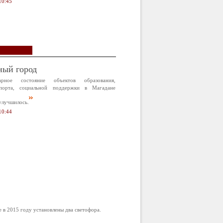
10:45
ный город
арное состояние объектов образования,
спорта, социальной поддержки в Магадане
улучшилось.
10:44
в 2015 году установлены два светофора.