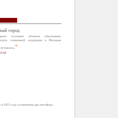
ный город
арное состояние объектов образования,
спорта, социальной поддержки в Магадане
улучшилось.
10:44
в 2015 году установлены два светофора.