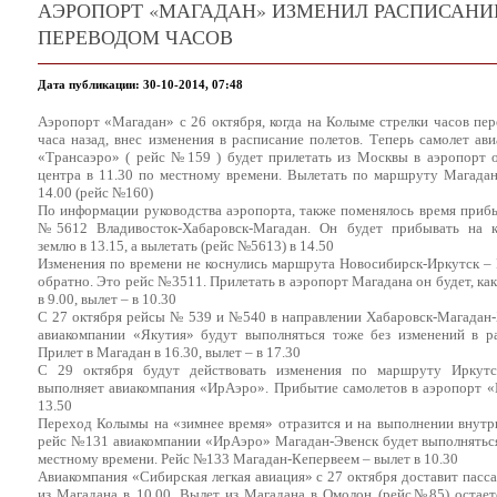
АЭРОПОРТ «МАГАДАН» ИЗМЕНИЛ РАСПИСАНИЕ
ПЕРЕВОДОМ ЧАСОВ
Дата публикации: 30-10-2014, 07:48
Аэропорт «Магадан» с 26 октября, когда на Колыме стрелки часов пер
часа назад, внес изменения в расписание полетов. Теперь самолет ав
«Трансаэро» ( рейс №159 ) будет прилетать из Москвы в аэропорт 
центра в 11.30 по местному времени. Вылетать по маршруту Магада
14.00 (рейс №160)
По информации руководства аэропорта, также поменялось время приб
№5612 Владивосток-Хабаровск-Магадан. Он будет прибывать на 
землю в 13.15, а вылетать (рейс №5613) в 14.50
Изменения по времени не коснулись маршрута Новосибирск-Иркутск –
обратно. Это рейс №3511. Прилетать в аэропорт Магадана он будет, как
в 9.00, вылет – в 10.30
С 27 октября рейсы № 539 и №540 в направлении Хабаровск-Магадан
авиакомпании «Якутия» будут выполняться тоже без изменений в ра
Прилет в Магадан в 16.30, вылет – в 17.30
С 29 октября будут действовать изменения по маршруту Иркутск
выполняет авиакомпания «ИрАэро». Прибытие самолетов в аэропорт «М
13.50
Переход Колымы на «зимнее время» отразится и на выполнении внутр
рейс №131 авиакомпании «ИрАэро» Магадан-Эвенск будет выполняться 
местному времени. Рейс №133 Магадан-Кепервеем – вылет в 10.30
Авиакомпания «Сибирская легкая авиация» с 27 октября доставит пасс
из Магадана в 10.00. Вылет из Магадана в Омолон (рейс№85) остаетс