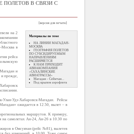
 ПОЛЕТОВ В СВЯЗИ С
[версия для печати]
евели на 2
Материалы по теме
иакомпании
областного
НА ЛИНИИ МАГАДАН-
МОСКВА
н-Москва в
ГЕОГРАФИЯ ПОЛЕТОВ
ПО СУБСИДИРУЕМЫМ
ытия рейса
НАПРАВЛЕНИЯМ
РАСШИРЯЕТСЯ
колымскую
К НАМ ПРИХОДИТ
АВИАКОМПАНИЯ
 Магадан и
«САХАЛИНСКИЕ
АВИАТРАССЫ»
 и прежде,
Магадан - Сеймчан...
Под крылом аэрофлота
-Хабаровск
списании.
-Улан-Удэ-Хабаровск-Магадан. Рейсы
агадан» ожидается в 12.50, вылет – в
ирегиональных маршрутов. К примеру,
на самолетах Ан-24, Ан-26 в 10.30 по
ажиров в Омсукчан (рейс №81), вылетев
я без изменений, в 10.00. Тоже самое