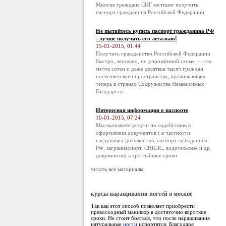
Многие граждане СНГ мечтают получить
паспорт гражданина Российской Федерации.
Не пытайтесь купить паспорт гражданина РФ
- лучше получить его легально!
15-01-2015, 01:44
Получить гражданство Российской Федерации
быстро, легально, по упрощённой схеме — это
мечта сотен и даже десятков тысяч граждан
постсоветского пространства, проживающих
теперь в странах Содружества Независимых
Государств
Интересная информация о паспорте
10-01-2015, 07:24
Мы оказываем услуги по содействию в
оформлении документов ( в частности
следующих документов: паспорт гражданина
РФ, загранпаспорт, СНИЛС, водительское и др.
документов) в кротчайшие сроки
читать все материалы
курсы наращивания ногтей в москве
Так как этот способ позволяет приобрести
превосходный маникюр в достаточно короткие
сроки. Не стоит бояться, что после наращивания
натуральные
ногти
испортятся. Благодаря