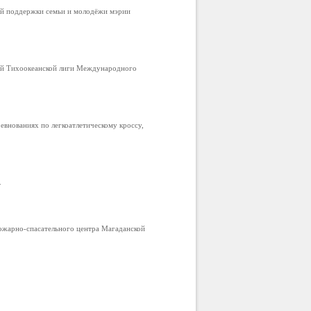
ой поддержки семьи и молодёжи мэрии
ой Тихоокеанской лиги Международного
внованиях по легкоатлетическому кроссу,
.
ожарно-спасательного центра Магаданской