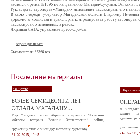
касается и рейса №1095 по направлению Магадан-Сусуман. Он, как и пре
Руководство аэропорта «Магадан» напоминает пассажирам, что в авиаби
В свою очередь губернатор Магаданской области Владимир Печеный
дорожного хозяйства и транспорта контро­лировать работу аэропорта,
пассажиров об изменениях в рейсах.
Людмила ЛАТА, управление пресс-службы.
версия для печати
Статью читали: 32366 раз
Последние материалы
Общество
Образование
БОЛЕЕ СЕМИДЕСЯТИ ЛЕТ
ОПЕРА
ОТДАЛА МАГАДАНУ...
В Магадане
защите и
Мэр Магадана Сергей Абрамов поздравил с 90-летним
администр
юбилеем ветерана Великой Отечественной войны,
уклоняющихся
труженицу тыла Александру Петровну Курьянову.
24-09-2015, 
24-09-2015, 10:45