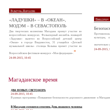
Культура. Искусство
«ЛАДУШКИ» – В «ОКЕАН»,
Наш город
МОДЭМ – В СЕВАСТОПОЛЬ
Безопас
Два творческих коллектива Магадана примут участие во
Противопож
всероссийских конкурсах. Фольклорный ансамбль лошкарей
культуры, 
«Ладушки» вылетел во Всероссийский детский центр
«Океан» в городе Владивосток, 31 учащийся «Детской
значительно 
музыкальной школы» столицы Колымы примет участие во
24-09-2015, 
Всероссийском фестивале-конкурсе «Моя федерация».
24-09-2015, 10:45
Магаданское время
ДВА НОВЫХ СВЕТОФОРА
24-09-2015, 10:45
В рамках программы «Повышение безопасности дорожного движения» в Магадане 
В Магадане готовятся отметить День пожилого человека