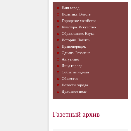
Наш город
Политика. Власть
Городское хозяйство
Культура. Искусство
Образование. Наука
История. Память
Правопорядок
Однако. Резонанс
Актуально
Лица города
Событие недели
Общество
Новости города
Духовное поле
Газетный архив