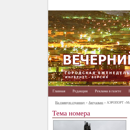
Главная
Редакция
Реклама в газете
На главную страницу
»
Актуально
» АЭРОПОРТ «М
Тема номера