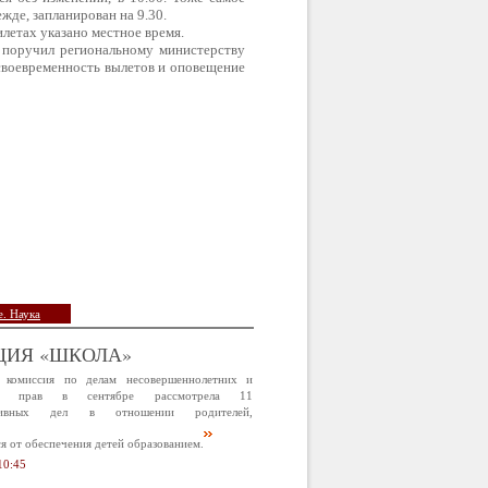
жде, запланирован на 9.30.
летах указано местное время.
 поручил региональному министерству
 своевременность вылетов и оповещение
. Наука
ЦИЯ «ШКОЛА»
 комиссия по делам несовершеннолетних и
х прав в сентябре рассмотрела 11
ативных дел в отношении родителей,
 от обеспечения детей образованием.
10:45