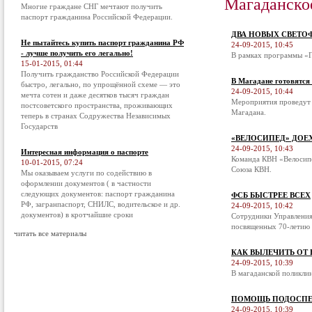
Магаданско
Многие граждане СНГ мечтают получить
паспорт гражданина Российской Федерации.
ДВА НОВЫХ СВЕТО
Не пытайтесь купить паспорт гражданина РФ
24-09-2015, 10:45
- лучше получить его легально!
В рамках программы «П
15-01-2015, 01:44
Получить гражданство Российской Федерации
В Магадане готовятся
быстро, легально, по упрощённой схеме — это
24-09-2015, 10:44
мечта сотен и даже десятков тысяч граждан
Мероприятия проведут 
постсоветского пространства, проживающих
Магадана.
теперь в странах Содружества Независимых
Государств
«ВЕЛОСИПЕД» ДОЕ
24-09-2015, 10:43
Интересная информация о паспорте
Команда КВН «Велосипе
10-01-2015, 07:24
Союза КВН.
Мы оказываем услуги по содействию в
оформлении документов ( в частности
следующих документов: паспорт гражданина
ФСБ БЫСТРЕЕ ВСЕХ
РФ, загранпаспорт, СНИЛС, водительское и др.
24-09-2015, 10:42
документов) в кротчайшие сроки
Сотрудники Управления
посвященных 70-летию 
читать все материалы
КАК ВЫЛЕЧИТЬ ОТ
24-09-2015, 10:39
В магаданской поликли
ПОМОЩЬ ПОДОСПЕ
24-09-2015, 10:39