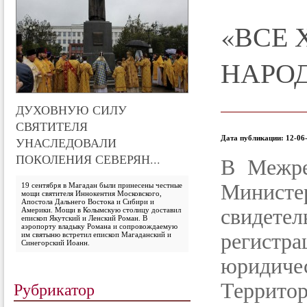
«ВСЕ 
НАРО
ДУХОВНУЮ СИЛУ
СВЯТИТЕЛЯ
Дата публикации: 12-06-
УНАСЛЕДОВАЛИ
ПОКОЛЕНИЯ СЕВЕРЯН...
В Межре
Министе
19 сентября в Магадан были принесены честные
мощи святителя Иннокентия Московского,
Апостола Дальнего Востока и Сибири и
свидетел
Америки. Мощи в Колымскую столицу доставил
епископ Якутский и Ленский Роман. В
аэропорту владыку Романа и сопровождаемую
регис
им святыню встретил епископ Магаданский и
Синегорский Иоанн.
юриди
Рубрикатор
Террито