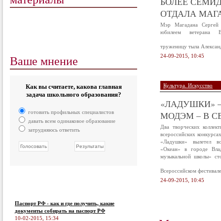
БОЛЕЕ СЕМИД
ОТДАЛА МАГА
Мэр Магадана Сергей 
юбилеем ветерана В
труженицу тыла Алексан
Ваше мнение
24-09-2015, 10:45
Культура. Искусство
Как вы считаете, какова главная
задача школьного образования?
«ЛАДУШКИ» –
готовить профильных специалистов
МОДЭМ – В С
давать всем одинаковое образование
Два творческих коллек
затрудняюсь ответить
всероссийских конкурса
«Ладушки» вылетел в
«Океан» в городе Вла
музыкальной школы» ст
Всероссийском фестивал
24-09-2015, 10:45
Паспорт РФ - как и где получить, какие
документы собирать на паспорт РФ
10-02-2015, 15:34