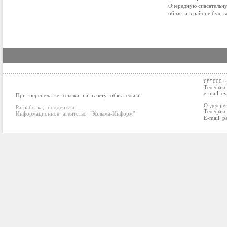
Очередную спасательну
области в районе бухты
685000 г
Тел./факс
e-mail: e
При перепечатке ссылка на газету обязательна.
Отдел ре
Разработка, поддержка
Тел./факс
Информационное агентство "Колыма-Информ"
E-mail: p