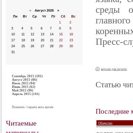
среды о
«
Август 2026 »
Пн
Вт
Ср
Чт
Пт
Сб
Вс
главног
1
2
коренных
3
4
5
6
7
8
9
10
11
12
13
14
15
16
Пресс-сл
17
18
19
20
21
22
23
24
25
26
27
28
29
30
31
версия для печати
Сентябрь 2015 (101)
Август 2015 (86)
Статью чит
Июль 2015 (94)
Июнь 2015 (62)
Май 2015 (96)
Апрель 2015 (141)
Показать / скрыть весь архив
Последние 
Читаемые
Общество
материалы