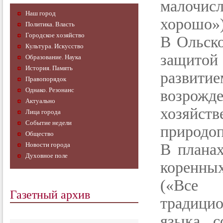
малочис
Наш город
хорошо»)
Политика. Власть
Городское хозяйство
В Ольско
Культура. Искусство
защито
Образование. Наука
История. Память
развити
Правопорядок
Однако. Резонанс
возрож
Актуально
хозяйст
Лица города
Событие недели
природоп
Общество
Новости города
В плана
Духовное поле
коренны
(«Все 
Газетный архив
традици
языка, с