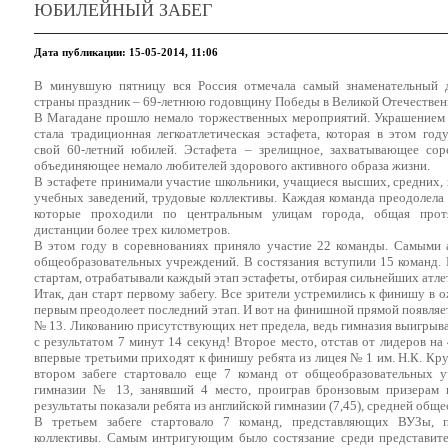
ЮБИЛЕЙНЫЙ ЗАБЕГ
Дата публикации: 15-05-2014, 11:06
В минувшую пятницу вся Россия отмечала самый знаменательный 
страны праздник – 69-летнюю годовщину Победы в Великой Отечествен
В Магадане прошло немало торжественных мероприятий. Украшением 
стала традиционная легкоатлетическая эстафета, которая в этом год
свой 60-летний юбилей. Эстафета – зрелищное, захватывающее соре
объединяющее немало любителей здорового активного образа жизни.
В эстафете принимали участие школьники, учащиеся высших, средних,
учебных заведений, трудовые коллективы. Каждая команда преодолела 
которые проходили по центральным улицам города, общая прот
дистанции более трех километров.
В этом году в соревнованиях приняло участие 22 команды. Самыми а
общеобразовательных учреждений. В состязания вступили 15 команд. Р
стартам, отрабатывали каждый этап эстафеты, отбирая сильнейших атле
Итак, дан старт первому забегу. Все зрители устремились к финишу в 
первым преодолеет последний этап. И вот на финишной прямой появляе
№ 13. Ликованию присутствующих нет предела, ведь гимназия выигрыва
с результатом 7 минут 14 секунд! Второе место, отстав от лидеров на
впервые третьими приходят к финишу ребята из лицея № 1 им. Н.К. Круп
втором забеге стартовало еще 7 команд от общеобразовательных у
гимназии № 13, занявший 4 место, проиграв бронзовым призерам 
результаты показали ребята из английской гимназии (7,45), средней общ
В третьем забеге стартовало 7 команд, представляющих ВУЗы, 
коллективы. Самым интригующим было состязание среди представит