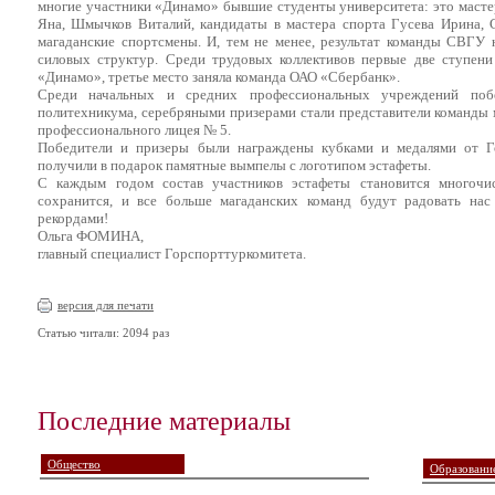
многие участники «Динамо» бывшие студенты университета: это мастер
Яна, Шмычков Виталий, кандидаты в мастера спорта Гусева Ирина, 
магаданские спортсмены. И, тем не менее, результат команды СВГУ 
силовых структур. Среди трудовых коллективов первые две ступени
«Динамо», третье место заняла команда ОАО «Сбербанк».
Среди начальных и средних профессиональных учреждений побе
политехникума, серебряными призерами стали представители команды м
профессионального лицея № 5.
Победители и призеры были награждены кубками и медалями от Го
получили в подарок памятные вымпелы с логотипом эстафеты.
С каждым годом состав участников эстафеты становится многочисл
сохранится, и все больше магаданских команд будут радовать н
рекордами!
Ольга ФОМИНА,
главный специалист Горспорттуркомитета.
версия для печати
Статью читали: 2094 раз
Последние материалы
Общество
Образование