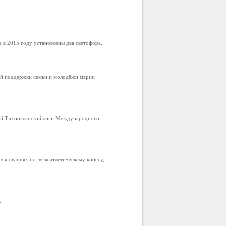
в 2015 году установлены два светофора.
ой поддержки семьи и молодёжи мэрии
ой Тихоокеанской лиги Международного
внованиях по легкоатлетическому кроссу,
.