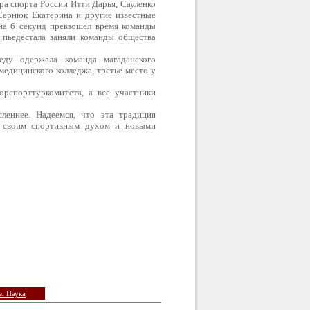
а спорта России Итти Дарья, Сауленко
Сернюк Екатерина и другие известные
на 6 секунд превзошел время команды
 пьедестала заняли команды общества
ду одержала команда магаданского
едицинского колледжа, третье место у
рспорттуркомитета, а все участники
еннее. Наде­емся, что эта традиция
ас своим спортивным духом и новыми
. Наука