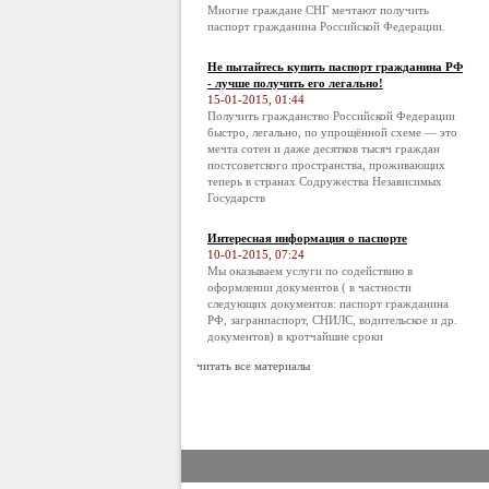
Многие граждане СНГ мечтают получить
паспорт гражданина Российской Федерации.
Не пытайтесь купить паспорт гражданина РФ
- лучше получить его легально!
15-01-2015, 01:44
Получить гражданство Российской Федерации
быстро, легально, по упрощённой схеме — это
мечта сотен и даже десятков тысяч граждан
постсоветского пространства, проживающих
теперь в странах Содружества Независимых
Государств
Интересная информация о паспорте
10-01-2015, 07:24
Мы оказываем услуги по содействию в
оформлении документов ( в частности
следующих документов: паспорт гражданина
РФ, загранпаспорт, СНИЛС, водительское и др.
документов) в кротчайшие сроки
читать все материалы