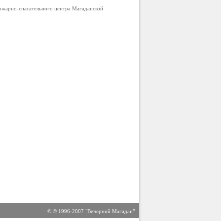
ожарно-спасательного центра Магаданской
© © 1996-2007 "Вечерний Магадан"