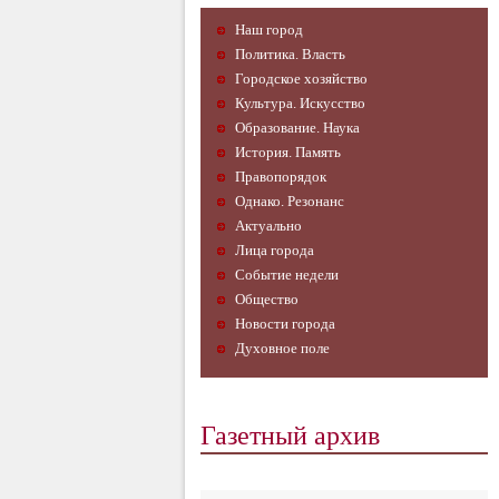
Наш город
Политика. Власть
Городское хозяйство
Культура. Искусство
Образование. Наука
История. Память
Правопорядок
Однако. Резонанс
Актуально
Лица города
Событие недели
Общество
Новости города
Духовное поле
Газетный архив