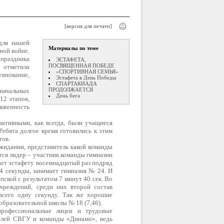
[версия для печати]
для нашей
Материалы по теме
ной войне.
праздника
ЭСТАФЕТА,
ПОСВЯЩЕННАЯ ПОБЕДЕ
у отметила
«СПОРТИВНАЯ СЕМЬЯ»
внование,
Эстафета в День Победы
СПАРТАКИАДА
ПРОДОЛЖАЕТСЯ
 начальных
День бега
12 этапов,
яженность
ктивными, как всегда, были учащиеся
ебята долгое время готовились к этим
тов.
ожидании, представитель какой команды
тся лидер – участник команды гимназии
ет эстафету восемнадцатый раз подряд
 4 секунды, занимает гимназия № 24. И
ской с результатом 7 минут 40 сек. Во
чреждений, среди них второй состав
всего одну секунду. Так же хорошие
еобразовательной школы № 18 (7,46).
профессиональные лицеи и трудовые
елей СВГУ и команды «Динамо», ведь