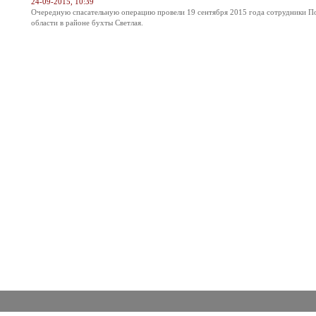
24-09-2015, 10:39
Очередную спасательную операцию провели 19 сентября 2015 года сотрудники П
области в районе бухты Светлая.