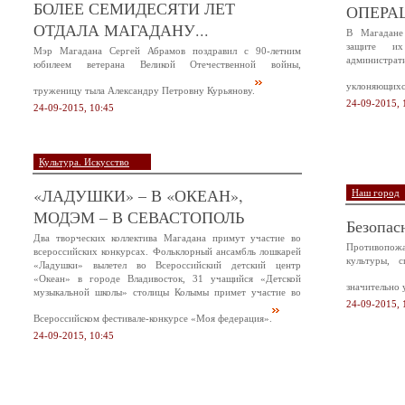
БОЛЕЕ СЕМИДЕСЯТИ ЛЕТ
ОПЕРА
ОТДАЛА МАГАДАНУ...
В Магадане
защите и
Мэр Магадана Сергей Абрамов поздравил с 90-летним
администр
юбилеем ветерана Великой Отечественной войны,
уклоняющихся
труженицу тыла Александру Петровну Курьянову.
24-09-2015, 
24-09-2015, 10:45
Культура. Искусство
«ЛАДУШКИ» – В «ОКЕАН»,
Наш город
МОДЭМ – В СЕВАСТОПОЛЬ
Безопас
Два творческих коллектива Магадана примут участие во
Противопож
всероссийских конкурсах. Фольклорный ансамбль лошкарей
культуры, 
«Ладушки» вылетел во Всероссийский детский центр
«Океан» в городе Владивосток, 31 учащийся «Детской
значительно 
музыкальной школы» столицы Колымы примет участие во
24-09-2015, 
Всероссийском фестивале-конкурсе «Моя федерация».
24-09-2015, 10:45