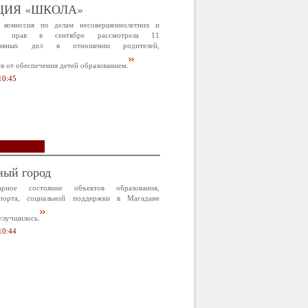
ЦИЯ «ШКОЛА»
 комиссия по делам несовершеннолетних и
х прав в сентябре рассмотрела 11
ативных дел в отношении родителей,
 от обеспечения детей образованием.
10:45
ный город
арное состояние объектов образования,
спорта, социальной поддержки в Магадане
улучшилось.
10:44