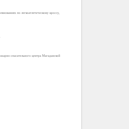
внованиях по легкоатлетическому кроссу,
.
ожарно-спасательного центра Магаданской