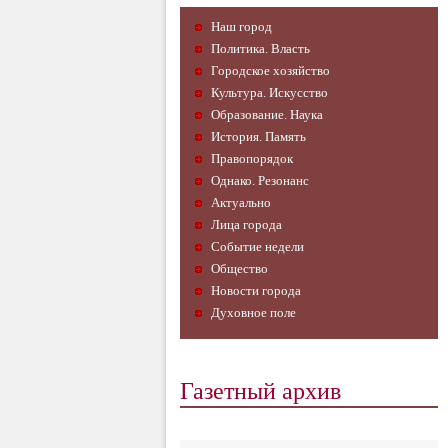
Наш город
Политика. Власть
Городское хозяйство
Культура. Искусство
Образование. Наука
История. Память
Правопорядок
Однако. Резонанс
Актуально
Лица города
Событие недели
Общество
Новости города
Духовное поле
Газетный архив