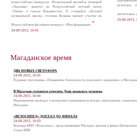
Противопож
всероссийских конкурсах. Фольклорный ансамбль лошкарей
культуры, 
«Ладушки» вылетел во Всероссийский детский центр
«Океан» в городе Владивосток, 31 учащийся «Детской
значительно 
музыкальной школы» столицы Колымы примет участие во
24-09-2015, 
Всероссийском фестивале-конкурсе «Моя федерация».
24-09-2015, 10:45
Магаданское время
ДВА НОВЫХ СВЕТОФОРА
24-09-2015, 10:45
В рамках программы «Повышение безопасности дорожного движения» в Магадане 
В Магадане готовятся отметить День пожилого человека
24-09-2015, 10:44
Мероприятия проведут учреждения управления культуры, образования, социальн
Магадана.
«ВЕЛОСИПЕД» ДОЕХАЛ ДО ФИНАЛА
24-09-2015, 10:43
Команда КВН «Велосипед», представляющая Магадан, прошла в финал Центральн
Союза КВН.