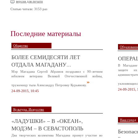
версия для печати
Статью читали: 3153 раз
Последние материалы
Общество
Образование
БОЛЕЕ СЕМИДЕСЯТИ ЛЕТ
ОПЕРА
ОТДАЛА МАГАДАНУ...
В Магадане
защите и
Мэр Магадана Сергей Абрамов поздравил с 90-летним
администр
юбилеем ветерана Великой Отечественной войны,
уклоняющихся
труженицу тыла Александру Петровну Курьянову.
24-09-2015, 
24-09-2015, 10:45
Культура. Искусство
«ЛАДУШКИ» – В «ОКЕАН»,
Наш город
МОДЭМ – В СЕВАСТОПОЛЬ
Безопас
Два творческих коллектива Магадана примут участие во