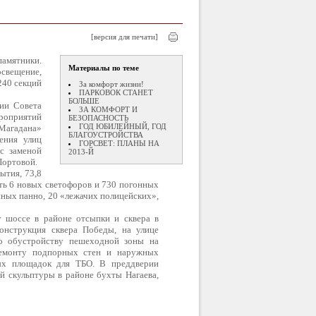
[версия для печати]
амятники.
Материалы по теме
освещение,
240 секций
За комфорт жизни!
ПАРКОВОК СТАНЕТ
БОЛЬШЕ
ии Совета
ЗА КОМФОРТ И
оприятий
БЕЗОПАСНОСТЬ
ГОД ЮБИЛЕЙНЫЙ, ГОД
Магадана»
БЛАГОУСТРОЙСТВА
ения улиц
ГОРСВЕТ: ПЛАНЫ НА
с заменой
2013-Й
Портовой.
ытия, 73,8
ить 6 новых светофоров и 730 погонных
ных панно, 20 «лежачих полицейских»,
 шоссе в районе отсыпки и сквера в
онструкция сквера Победы, на улице
по обустройству пешеходной зоны на
ремонту подпорных стен и наружных
ных площадок для ТБО. В преддверии
й скульптуры в районе бухты Нагаева,