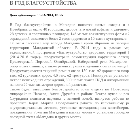
В ГОД БЛАГОУСТРОЙСТВА
Дата публикации: 13-03-2014, 08:55
В Год благоустройства в Магадане появятся новые скверы и п
Преобразятся около 40 городских дворов: это новый асфальт и уличное 
28 детских и спортивных площадок, 146 малых архитектурных форм и 
ограждений, зазеленеет более 2 тысяч деревьев и 15 тысяч кустарников.
Об этом рассказал мэр города Магадана Сергей Абрамов на заседан
территории Магаданской области. В 2014 году в рамках мер
ведомственной программы «Благоустройство дворовых территорий 
(2014-2016 годы)» предусмотрена реконструкция наружного освещ
Пролетарской, Портовой, Октябрьской, Набережной реки Магаданки 
опор и светильников, а также реконструкция воздушных сетей по улице 
Предусматривается текущий ремонт около 150 тыс. м2 дорожного покр
тыс. м2 грунтовых дорог, 4,6 тыс. м2 тротуаров. Планируется установ
метров пешеходных ограждений, 300 новых знаков ПДД и информацион
нанести 26 тыс. кв. метров дорожной разметки.
Также будет завершено благоустройство зоны отдыха по Портовому
микрорайоне Нагаево, Аллеи Дружбы в районе Театра кукол и рек
Скуридина появится парковка с зеленой зоной, начнутся работы 
проспекте Карла Маркса. Продолжатся работы по капитальному 
внутриквартальных лестниц, установке нестационарных контейнер
празднования 75-летия Магадана в планах мэрии – установка городско
въездной стелы «Магадан» и других местах.