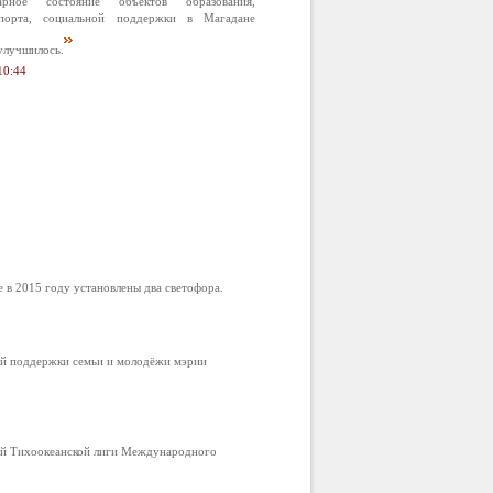
арное состояние объектов образования,
спорта, социальной поддержки в Магадане
улучшилось.
10:44
в 2015 году установлены два светофора.
ой поддержки семьи и молодёжи мэрии
ой Тихоокеанской лиги Международного