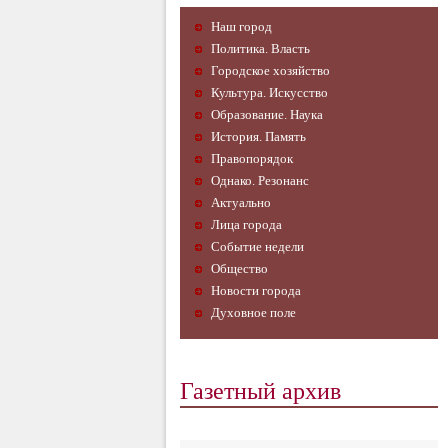
Наш город
Политика. Власть
Городское хозяйство
Культура. Искусство
Образование. Наука
История. Память
Правопорядок
Однако. Резонанс
Актуально
Лица города
Событие недели
Общество
Новости города
Духовное поле
Газетный архив