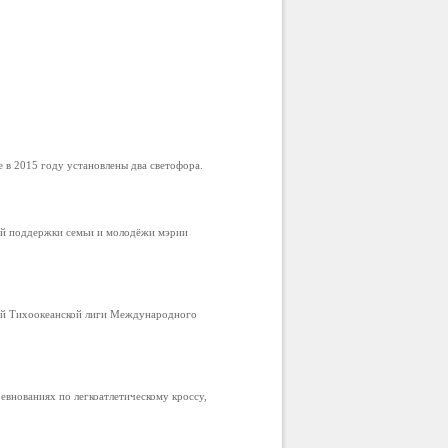
в 2015 году установлены два светофора.
ой поддержки семьи и молодёжи мэрии
ой Тихоокеанской лиги Международного
внованиях по легкоатлетическому кроссу,