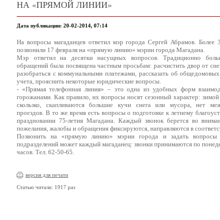
НА «ПРЯМОЙ ЛИНИИ»
Дата публикации: 20-02-2014, 07:14
На вопросы магаданцев ответил мэр города Сергей Абрамов. Более 
позвонили 17 февраля на «прямую линию» мэрии города Магадана.
Мэр ответил на десятки насущных вопросов. Традиционно боль
обращений была посвящена частным просьбам: расчистить двор от сне
разобраться с коммунальными платежами, рассказать об общедомовы
учета, прояснить некоторые юридические вопросы.
- «Прямая телефонная линия» – это одна из удобных форм взаимод
горожанами. Как правило, их вопросы носят сезонный характер: зимой
скользко, скапливаются большие кучи снега или мусора, нет ме
проездов. В то же время есть вопросы о подготовке к летнему благоуст
праздновании 75-летия Магадана. Каждый звонок берется во вниман
пожелания, жалобы и обращения фиксируются, направляются в соответ
Позвонить на «прямую линию» мэрии города и задать вопросы 
подразделений может каждый магаданец: звонки принимаются по понедел
часов. Тел. 62-50-65.
версия для печати
Статью читали: 1917 раз