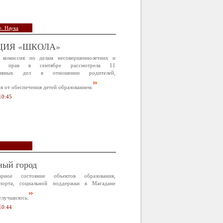
. Наука
ЦИЯ «ШКОЛА»
 комиссия по делам несовершеннолетних и
х прав в сентябре рассмотрела 11
ативных дел в отношении родителей,
 от обеспечения детей образованием.
10:45
ный город
арное состояние объектов образования,
спорта, социальной поддержки в Магадане
улучшилось.
10:44