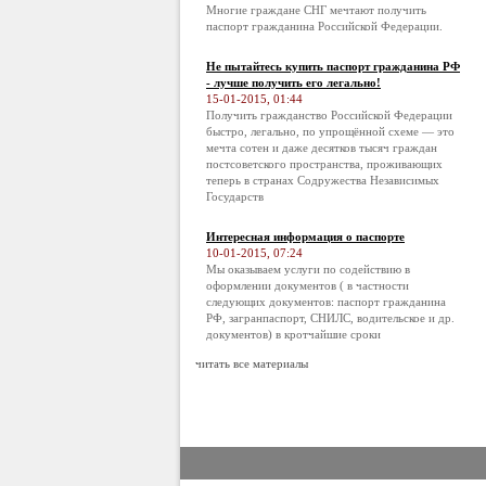
Многие граждане СНГ мечтают получить
паспорт гражданина Российской Федерации.
Не пытайтесь купить паспорт гражданина РФ
- лучше получить его легально!
15-01-2015, 01:44
Получить гражданство Российской Федерации
быстро, легально, по упрощённой схеме — это
мечта сотен и даже десятков тысяч граждан
постсоветского пространства, проживающих
теперь в странах Содружества Независимых
Государств
Интересная информация о паспорте
10-01-2015, 07:24
Мы оказываем услуги по содействию в
оформлении документов ( в частности
следующих документов: паспорт гражданина
РФ, загранпаспорт, СНИЛС, водительское и др.
документов) в кротчайшие сроки
читать все материалы