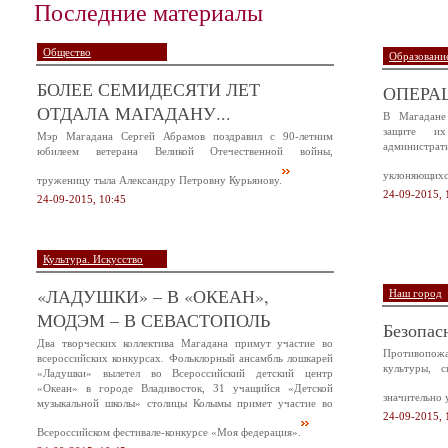
Последние материалы
Общество
Образование
БОЛЕЕ СЕМИДЕСЯТИ ЛЕТ
ОПЕРА
ОТДАЛА МАГАДАНУ...
В Магадане
защите и
Мэр Магадана Сергей Абрамов поздравил с 90-летним
администр
юбилеем ветерана Великой Отечественной войны,
уклоняющихся
труженицу тыла Александру Петровну Курьянову.
24-09-2015, 
24-09-2015, 10:45
Культура. Искусство
«ЛАДУШКИ» – В «ОКЕАН»,
Наш город
МОДЭМ – В СЕВАСТОПОЛЬ
Безопас
Два творческих коллектива Магадана примут участие во
Противопож
всероссийских конкурсах. Фольклорный ансамбль лошкарей
культуры, 
«Ладушки» вылетел во Всероссийский детский центр
«Океан» в городе Владивосток, 31 учащийся «Детской
значительно 
музыкальной школы» столицы Колымы примет участие во
24-09-2015, 
Всероссийском фестивале-конкурсе «Моя федерация».