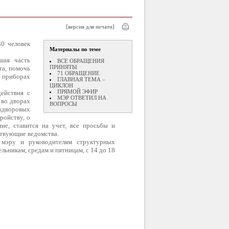
[версия для печати]
30 человек
Материалы по теме
шая часть
ВСЕ ОБРАЩЕНИЯ
ПРИНЯТЫ
га, помочь
71 ОБРАЩЕНИЕ
х приборах
ГЛАВНАЯ ТЕМА –
ЦИКЛОН
ПРЯМОЙ ЭФИР
ействия с
МЭР ОТВЕТИЛ НА
 во дворах
ВОПРОСЫ
ждворовых
ройству, о
ие, ставится на учет, все просьбы и
ствующие ведомства.
мэру и руководителям структурных
ьникам, средам и пятницам, с 14 до 18