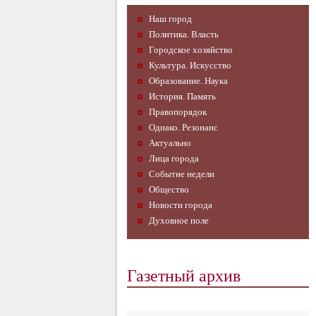
Наш город
Политика. Власть
Городское хозяйство
Культура. Искусство
Образование. Наука
История. Память
Правопорядок
Однако. Резонанс
Актуально
Лица города
Событие недели
Общество
Новости города
Духовное поле
Газетный архив