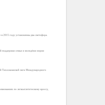
в 2015 году установлены два светофора.
ой поддержки семьи и молодёжи мэрии
ой Тихоокеанской лиги Международного
внованиях по легкоатлетическому кроссу,