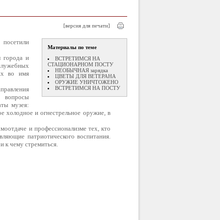
[версия для печати]
посетили
Материалы по теме
л города и
ВСТРЕТИМСЯ НА
СТАЦИОНАРНОМ ПОСТУ
 служебных
НЕОБЫЧНАЯ зарядка
их во имя
ЦВЕТЫ ДЛЯ ВЕТЕРАНА
ОРУЖИЕ УНИЧТОЖЕНО
ВСТРЕТИМСЯ НА ПОСТУ
равления
е вопросы
аты музея:
е холодное и огнестрельное оружие, в
амоотдаче и профессионализме тех, кто
авляющие патриотического воспитания.
и к чему стремиться.