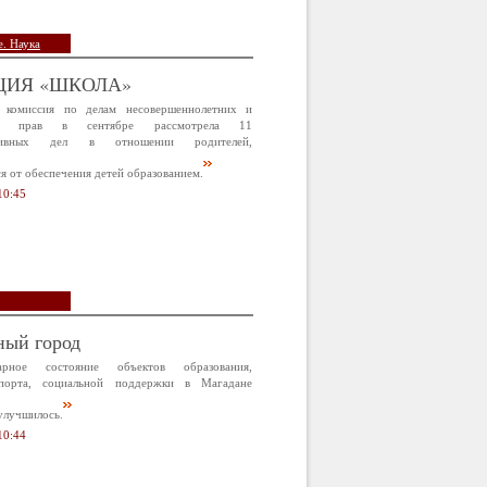
. Наука
ЦИЯ «ШКОЛА»
 комиссия по делам несовершеннолетних и
х прав в сентябре рассмотрела 11
ативных дел в отношении родителей,
 от обеспечения детей образованием.
10:45
ный город
арное состояние объектов образования,
спорта, социальной поддержки в Магадане
улучшилось.
10:44