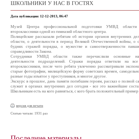
ШКОЛЬНИКИ У НАС В ГОСТЯХ
Дата публикации: 12-12-2013, 06:47
Музей Центра профессиональной подготовки УМВД области 
второклассники одной из гимназий областного центра.
Полицейские рассказали ребятам об истории органов внутренних де
области, о деятельности в период Великой Отечественной войны, о
буднях стражей порядка, о мужестве и самоотверженности павш
справедливости Закона.
Сотрудники УМВД области также перечислили основные нап
деятельности подразделений. Стражи порядка ответили на вс
второклассников, после чего ребята увлеченно рассматривали экспон
старые фотографии, милицейскую форму советских времен, самодельно
разные годы изъятое у преступников, и многое другое.
Экскурс в прошлое, дань памяти погибшим героям, рассказ о полной с
служит в органах внутренних дел сегодня - все это важнейшие сост
Школьникам есть на кого равняться, с кого брать положительный пример 
версия для печати
Статью читали: 1931 раз
Последние материалы