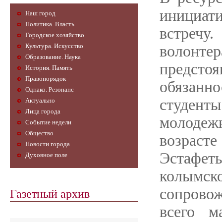
инициат
Наш город
Политика. Власть
встречу.
Городское хозяйство
Культура. Искусство
волон
Образование. Наука
предстоя
История. Память
Правопорядок
обязанно
Однако. Резонанс
студен
Актуально
Лица города
молодежн
Событие недели
Общество
возрасте
Новости города
Эстафет
Духовное поле
колымс
Газетный архив
сопрово
всего м