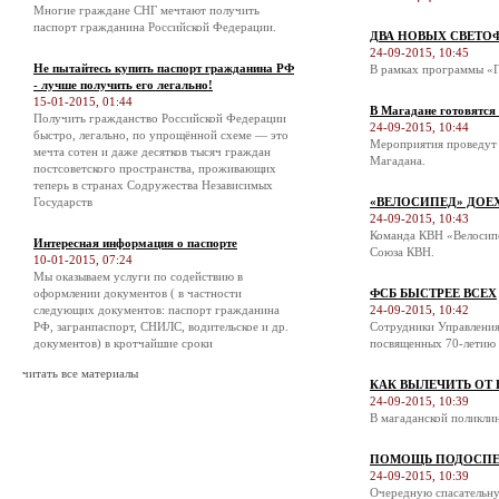
Многие граждане СНГ мечтают получить
паспорт гражданина Российской Федерации.
ДВА НОВЫХ СВЕТО
24-09-2015, 10:45
Не пытайтесь купить паспорт гражданина РФ
В рамках программы «П
- лучше получить его легально!
15-01-2015, 01:44
В Магадане готовятся
Получить гражданство Российской Федерации
24-09-2015, 10:44
быстро, легально, по упрощённой схеме — это
Мероприятия проведут 
мечта сотен и даже десятков тысяч граждан
Магадана.
постсоветского пространства, проживающих
теперь в странах Содружества Независимых
Государств
«ВЕЛОСИПЕД» ДОЕ
24-09-2015, 10:43
Команда КВН «Велосипе
Интересная информация о паспорте
Союза КВН.
10-01-2015, 07:24
Мы оказываем услуги по содействию в
оформлении документов ( в частности
ФСБ БЫСТРЕЕ ВСЕХ
следующих документов: паспорт гражданина
24-09-2015, 10:42
РФ, загранпаспорт, СНИЛС, водительское и др.
Сотрудники Управления
документов) в кротчайшие сроки
посвященных 70-летию 
читать все материалы
КАК ВЫЛЕЧИТЬ ОТ
24-09-2015, 10:39
В магаданской поликли
ПОМОЩЬ ПОДОСПЕ
24-09-2015, 10:39
Очередную спасательну