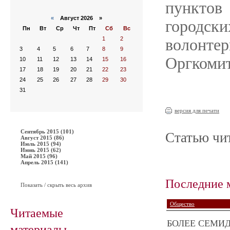
пунктов
«
Август 2026 »
городск
Пн
Вт
Ср
Чт
Пт
Сб
Вс
1
2
волонт
3
4
5
6
7
8
9
Оргкомит
10
11
12
13
14
15
16
17
18
19
20
21
22
23
24
25
26
27
28
29
30
31
версия для печати
Сентябрь 2015 (101)
Статью чит
Август 2015 (86)
Июль 2015 (94)
Июнь 2015 (62)
Май 2015 (96)
Апрель 2015 (141)
Последние 
Показать / скрыть весь архив
Общество
Читаемые
БОЛЕЕ СЕМИД
материалы