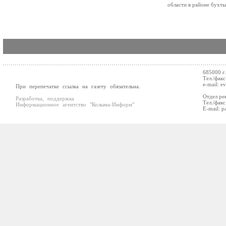
области в районе бухты
685000 г
Тел./факс
e-mail: e
При перепечатке ссылка на газету обязательна.
Отдел ре
Разработка, поддержка
Тел./факс
Информационное агентство "Колыма-Информ"
E-mail: p