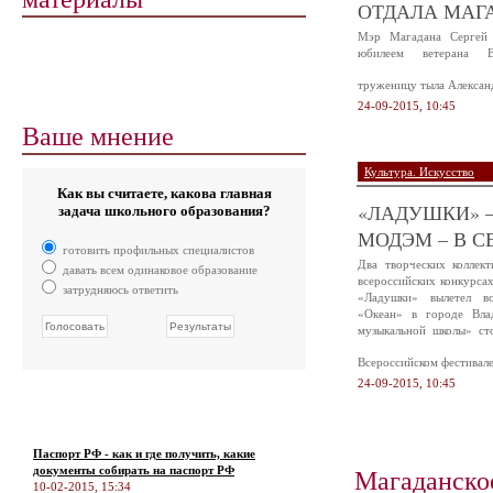
ОТДАЛА МАГА
Мэр Магадана Сергей 
юбилеем ветерана В
труженицу тыла Алексан
24-09-2015, 10:45
Ваше мнение
Культура. Искусство
Как вы считаете, какова главная
«ЛАДУШКИ» –
задача школьного образования?
МОДЭМ – В С
готовить профильных специалистов
Два творческих коллек
давать всем одинаковое образование
всероссийских конкурса
затрудняюсь ответить
«Ладушки» вылетел в
«Океан» в городе Вла
музыкальной школы» ст
Всероссийском фестивал
24-09-2015, 10:45
Паспорт РФ - как и где получить, какие
Магаданско
документы собирать на паспорт РФ
10-02-2015, 15:34