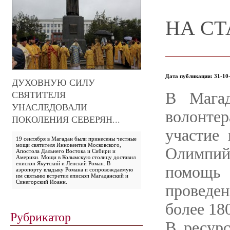
НА СТ
Дата публикации: 31-10-
ДУХОВНУЮ СИЛУ
СВЯТИТЕЛЯ
В Магад
УНАСЛЕДОВАЛИ
волонте
ПОКОЛЕНИЯ СЕВЕРЯН...
участие
19 сентября в Магадан были принесены честные
мощи святителя Иннокентия Московского,
Олимпи
Апостола Дальнего Востока и Сибири и
Америки. Мощи в Колымскую столицу доставил
епископ Якутский и Ленский Роман. В
помощ
аэропорту владыку Романа и сопровождаемую
им святыню встретил епископ Магаданский и
Синегорский Иоанн.
проведе
более 18
Рубрикатор
В ресур