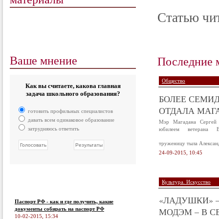
Статью чит
Ваше мнение
Последние 
Общество
Как вы считаете, какова главная
задача школьного образования?
БОЛЕЕ СЕМИД
ОТДАЛА МАГА
готовить профильных специалистов
давать всем одинаковое образование
Мэр Магадана Сергей 
затрудняюсь ответить
юбилеем ветерана В
труженицу тыла Алексан
24-09-2015, 10:45
Культура. Искусство
«ЛАДУШКИ» –
Паспорт РФ - как и где получить, какие
документы собирать на паспорт РФ
МОДЭМ – В С
10-02-2015, 15:34