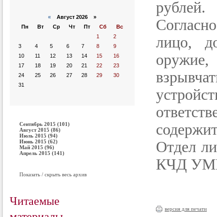
рублей.
«
Август 2026 »
Согласн
Пн
Вт
Ср
Чт
Пт
Сб
Вс
1
2
лицо, д
3
4
5
6
7
8
9
оружие,
10
11
12
13
14
15
16
17
18
19
20
21
22
23
взрывч
24
25
26
27
28
29
30
31
устройс
ответст
Сентябрь 2015 (101)
содержит
Август 2015 (86)
Июль 2015 (94)
Июнь 2015 (62)
Отдел ли
Май 2015 (96)
Апрель 2015 (141)
КЧД УМВД
Показать / скрыть весь архив
Читаемые
версия для печати
материалы