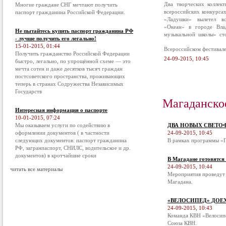
Два творческих коллек
Многие граждане СНГ мечтают получить
всероссийских конкурса
паспорт гражданина Российской Федерации.
«Ладушки» вылетел в
«Океан» в городе Вла
Не пытайтесь купить паспорт гражданина РФ
музыкальной школы» ст
- лучше получить его легально!
15-01-2015, 01:44
Всероссийском фестивал
Получить гражданство Российской Федерации
24-09-2015, 10:45
быстро, легально, по упрощённой схеме — это
мечта сотен и даже десятков тысяч граждан
постсоветского пространства, проживающих
теперь в странах Содружества Независимых
Государств
Магаданско
Интересная информация о паспорте
10-01-2015, 07:24
Мы оказываем услуги по содействию в
ДВА НОВЫХ СВЕТО
оформлении документов ( в частности
24-09-2015, 10:45
следующих документов: паспорт гражданина
В рамках программы «П
РФ, загранпаспорт, СНИЛС, водительское и др.
документов) в кротчайшие сроки
В Магадане готовятся
24-09-2015, 10:44
читать все материалы
Мероприятия проведут 
Магадана.
«ВЕЛОСИПЕД» ДОЕ
24-09-2015, 10:43
Команда КВН «Велосипе
Союза КВН.