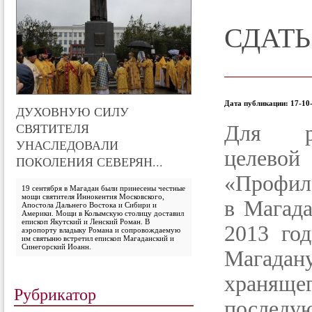
СДАТЬ
Дата публикации: 17-10-
ДУХОВНУЮ СИЛУ
СВЯТИТЕЛЯ
Для ре
УНАСЛЕДОВАЛИ
целе
ПОКОЛЕНИЯ СЕВЕРЯН...
«Профил
19 сентября в Магадан были принесены честные
мощи святителя Иннокентия Московского,
в Магада
Апостола Дальнего Востока и Сибири и
Америки. Мощи в Колымскую столицу доставил
епископ Якутский и Ленский Роман. В
2013 го
аэропорту владыку Романа и сопровождаемую
им святыню встретил епископ Магаданский и
Синегорский Иоанн.
Магадан
храняще
Рубрикатор
последу