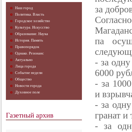
за добро
Наш город
Политика. Власть
Согласн
Городское хозяйство
Культура. Искусство
Магаданс
Образование. Наука
па осущ
История. Память
Правопорядок
следующи
Однако. Резонанс
- за одн
Актуально
Лица города
6000 руб
Событие недели
Общество
- за 100
Новости города
и взрывч
Духовное поле
- за одн
Газетный архив
гранат и 
- за од