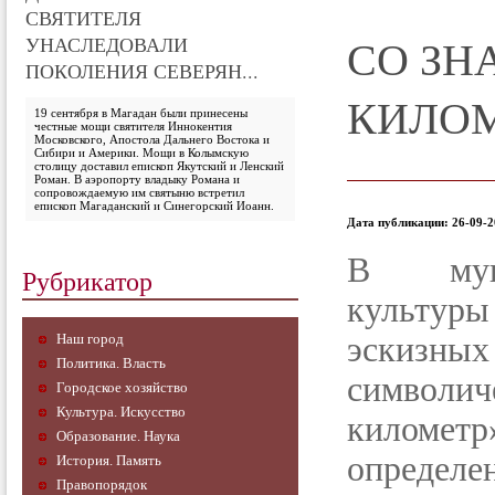
СВЯТИТЕЛЯ
СО ЗН
УНАСЛЕДОВАЛИ
ПОКОЛЕНИЯ СЕВЕРЯН...
КИЛОМ
19 сентября в Магадан были принесены
честные мощи святителя Иннокентия
Московского, Апостола Дальнего Востока и
Сибири и Америки. Мощи в Колымскую
столицу доставил епископ Якутский и Ленский
Роман. В аэропорту владыку Романа и
сопровождаемую им святыню встретил
епископ Магаданский и Синегорский Иоанн.
Дата публикации: 26-09-2
В муни
Рубрикатор
культур
Наш город
эски
Политика. Власть
символич
Городское хозяйство
Культура. Искусство
киломе
Образование. Наука
определен
История. Память
Правопорядок