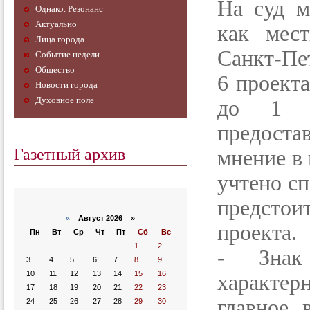
На суд м
Однако. Резонанс
Актуально
как мес
Лица города
Санкт-Пет
Событие недели
Общество
6 проект
Новости города
Духовное поле
до 1 ок
предоста
Газетный архив
мнение в 
учтено с
предсто
«
Август 2026 »
проекта.
Пн
Вт
Ср
Чт
Пт
Сб
Вс
1
2
- Знак
3
4
5
6
7
8
9
10
11
12
13
14
15
16
характе
17
18
19
20
21
22
23
главное,
24
25
26
27
28
29
30