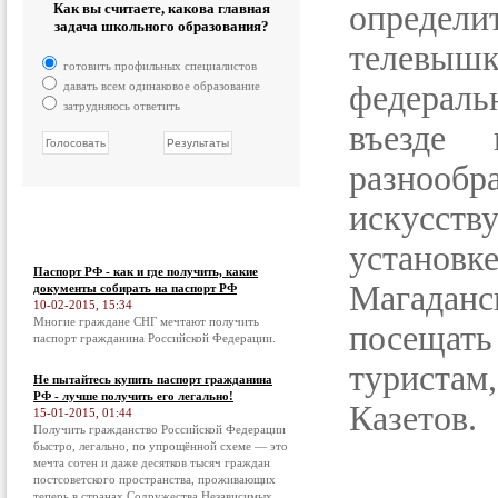
определ
Как вы считаете, какова главная
задача школьного образования?
телевышк
готовить профильных специалистов
давать всем одинаковое образование
федераль
затрудняюсь ответить
въезде
разнообра
искусст
устано
Паспорт РФ - как и где получить, какие
Магаданс
документы собирать на паспорт РФ
10-02-2015, 15:34
Многие граждане СНГ мечтают получить
посещат
паспорт гражданина Российской Федерации.
туриста
Не пытайтесь купить паспорт гражданина
РФ - лучше получить его легально!
Казетов.
15-01-2015, 01:44
Получить гражданство Российской Федерации
быстро, легально, по упрощённой схеме — это
мечта сотен и даже десятков тысяч граждан
постсоветского пространства, проживающих
теперь в странах Содружества Независимых