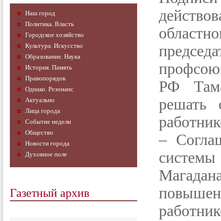
действо
Наш город
Политика. Власть
област
Городское хозяйство
Культура. Искусство
предсе
Образование. Наука
профсою
История. Память
Правопорядок
РФ Тама
Однако. Резонанс
решать 
Актуально
Лица города
работник
Событие недели
Общество
– Согла
Новости города
системы
Духовное поле
Магада
Газетный архив
повыше
работни