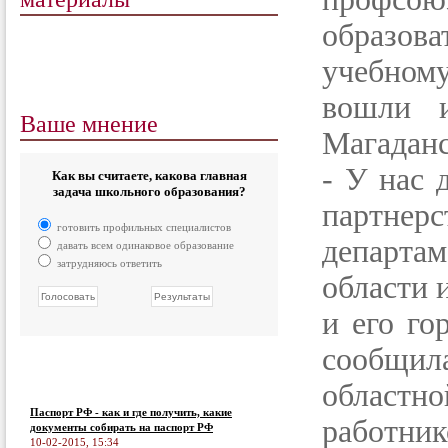
образо
учебному
вошли и
Ваше мнение
Магаданс
- У нас 
Как вы считаете, какова главная
задача школьного образования?
партнер
готовить профильных специалистов
департа
давать всем одинаковое образование
затрудняюсь ответить
области 
и его го
сообщи
област
Паспорт РФ - как и где получить, какие
работни
документы собирать на паспорт РФ
10-02-2015, 15:34