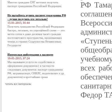
РФ Тама
Многие граждане СНГ мечтают получить
паспорт гражданина Российской Федерации.
согла
Не пытайтесь купить паспорт гражданина РФ
- лучше получить его легально!
Всеросс
15-01-2015, 01:44
Получить гражданство Российской Федерации
админис
быстро, легально, по упрощённой схеме — это
мечта сотен и даже десятков тысяч граждан
постсоветского пространства, проживающих
«Ступен
теперь в странах Содружества Независимых
Государств
общеобр
Интересная информация о паспорте
учебном
10-01-2015, 07:24
Мы оказываем услуги по содействию в
всех раб
оформлении документов ( в частности
следующих документов: паспорт гражданина
РФ, загранпаспорт, СНИЛС, водительское и др.
обеспеч
документов) в кротчайшие сроки
санитарн
читать все материалы
Федор 