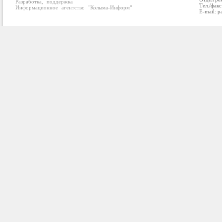
Разработка, поддержка
Тел./факс
Информационное агентство "Колыма-Информ"
E-mail: p