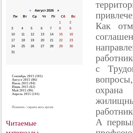
террит
«
Август 2026 »
привлече
Пн
Вт
Ср
Чт
Пт
Сб
Вс
1
2
Как отм
3
4
5
6
7
8
9
соглаше
10
11
12
13
14
15
16
17
18
19
20
21
22
23
направ
24
25
26
27
28
29
30
31
работник
с Трудо
Сентябрь 2015 (101)
вопросы,
Август 2015 (86)
Июль 2015 (94)
Июнь 2015 (62)
охрана 
Май 2015 (96)
Апрель 2015 (141)
жилищн
Показать / скрыть весь архив
работник
А первы
Читаемые
материалы
профс