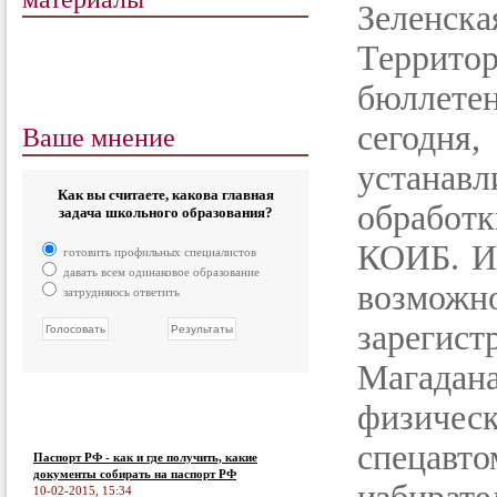
Зеленска
Террито
бюллете
Ваше мнение
сегодня,
устанав
Как вы считаете, какова главная
обработ
задача школьного образования?
КОИБ. Ид
готовить профильных специалистов
давать всем одинаковое образование
возмож
затрудняюсь ответить
зареги
Магад
физичес
спеца
Паспорт РФ - как и где получить, какие
документы собирать на паспорт РФ
10-02-2015, 15:34