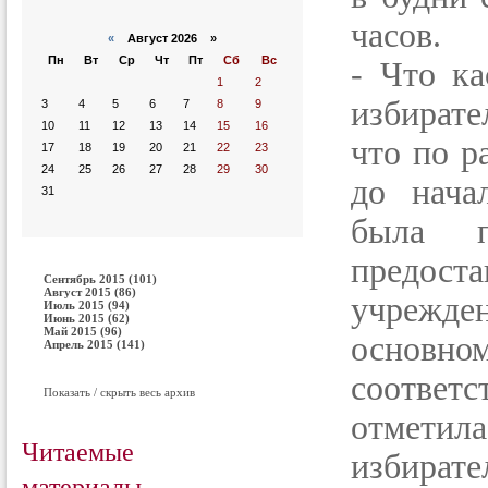
часов.
«
Август 2026 »
Пн
Вт
Ср
Чт
Пт
Сб
Вс
- Что ка
1
2
избирате
3
4
5
6
7
8
9
10
11
12
13
14
15
16
что по р
17
18
19
20
21
22
23
24
25
26
27
28
29
30
до нача
31
была п
предо
Сентябрь 2015 (101)
Август 2015 (86)
учрежде
Июль 2015 (94)
Июнь 2015 (62)
Май 2015 (96)
основно
Апрель 2015 (141)
соответ
Показать / скрыть весь архив
отметил
Читаемые
избирате
материалы