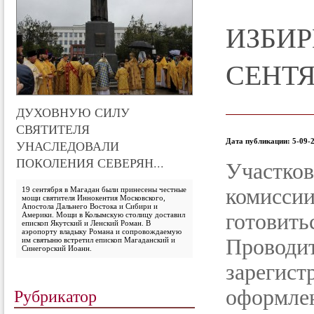
ИЗБИР
СЕНТЯ
ДУХОВНУЮ СИЛУ
СВЯТИТЕЛЯ
Дата публикации: 5-09-2
УНАСЛЕДОВАЛИ
ПОКОЛЕНИЯ СЕВЕРЯН...
Участк
комисси
19 сентября в Магадан были принесены честные
мощи святителя Иннокентия Московского,
Апостола Дальнего Востока и Сибири и
готовить
Америки. Мощи в Колымскую столицу доставил
епископ Якутский и Ленский Роман. В
аэропорту владыку Романа и сопровождаемую
Провод
им святыню встретил епископ Магаданский и
Синегорский Иоанн.
зарегист
Рубрикатор
оформлен