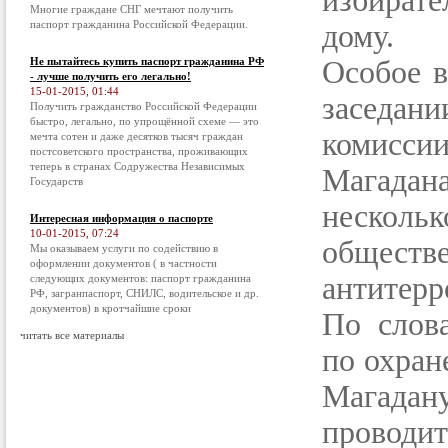
избирате
Многие граждане СНГ мечтают получить
паспорт гражданина Российской Федерации.
дому.
Не пытайтесь купить паспорт гражданина РФ
Особое в
- лучше получить его легально!
15-01-2015, 01:44
заседан
Получить гражданство Российской Федерации
быстро, легально, по упрощённой схеме — это
комисс
мечта сотен и даже десятков тысяч граждан
постсоветского пространства, проживающих
теперь в странах Содружества Независимых
Магадан
Государств
нескол
Интересная информация о паспорте
10-01-2015, 07:24
обще
Мы оказываем услуги по содействию в
оформлении документов ( в частности
антитерр
следующих документов: паспорт гражданина
РФ, загранпаспорт, СНИЛС, водительское и др.
документов) в кротчайшие сроки
По слов
читать все материалы
по охран
Магада
провод