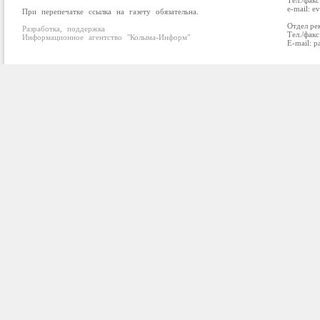
Тел./факс
e-mail: e
При перепечатке ссылка на газету обязательна.
Отдел ре
Разработка, поддержка
Тел./факс
Информационное агентство "Колыма-Информ"
E-mail: p