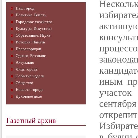
Нескол
Наш город
избират
Политика. Власть
Городское хозяйство
активну
Культура. Искусство
консуль
Образование. Наука
История. Память
процес
Правопорядок
Однако. Резонанс
законода
Актуально
кандидат
Лица города
Событие недели
иным пр
Общество
Новости города
участок
Духовное поле
сентя
откре
Газетный архив
Избирате
в будни 