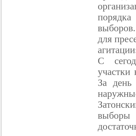
организ
порядк
выборов
для прес
агитации
С сегод
участки 
За день
наружны
Затонск
выборы 
достаточ