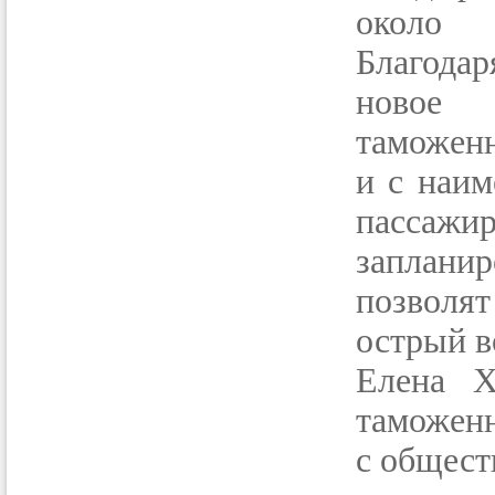
около 
Благода
новое 
таможенн
и с наи
пассажи
заплани
позволя
острый в
Елена Х
таможенн
с общест