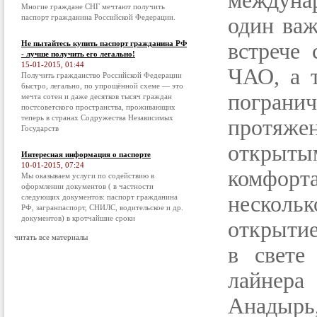
междуна
Многие граждане СНГ мечтают получить
паспорт гражданина Российской Федерации.
один важ
Не пытайтесь купить паспорт гражданина РФ
встрече 
- лучше получить его легально!
15-01-2015, 01:44
ЧАО, а 
Получить гражданство Российской Федерации
быстро, легально, по упрощённой схеме — это
пограни
мечта сотен и даже десятков тысяч граждан
постсоветского пространства, проживающих
теперь в странах Содружества Независимых
протяже
Государств
открыты
Интересная информация о паспорте
10-01-2015, 07:24
комфорта
Мы оказываем услуги по содействию в
оформлении документов ( в частности
несколь
следующих документов: паспорт гражданина
РФ, загранпаспорт, СНИЛС, водительское и др.
документов) в кротчайшие сроки
открытие
читать все материалы
в свете
лайнера
Анадырь,