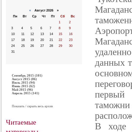
Магадан
«
Август 2026 »
Пн
Вт
Ср
Чт
Пт
Сб
Вс
таможе
1
2
Аэроп
3
4
5
6
7
8
9
10
11
12
13
14
15
16
Магаданс
17
18
19
20
21
22
23
24
25
26
27
28
29
30
удаленн
31
данных т
основн
Сентябрь 2015 (101)
Август 2015 (86)
перегово
Июль 2015 (94)
Июнь 2015 (62)
Май 2015 (96)
первый 
Апрель 2015 (141)
тамож
Показать / скрыть весь архив
располо
Читаемые
В ходе 
материалы