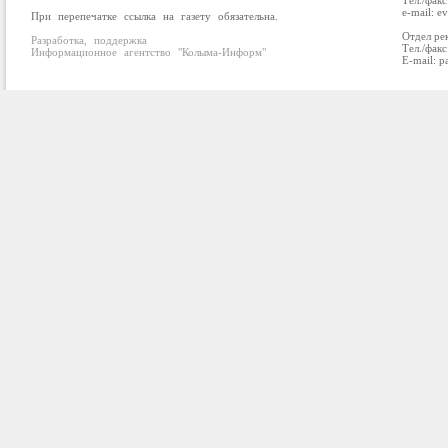
Тел./факс
e-mail: e
При перепечатке ссылка на газету обязательна.
Отдел ре
Разработка, поддержка
Тел./факс
Информационное агентство "Колыма-Информ"
E-mail: p