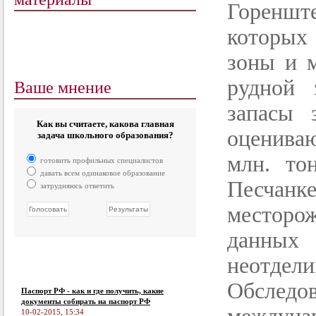
Гореншт
которых
зоны и 
Ваше мнение
рудной 
запасы 
Как вы считаете, какова главная
оцениваю
задача школьного образования?
млн. то
готовить профильных специалистов
давать всем одинаковое образование
Песчанк
затрудняюсь ответить
месторож
данных
неотдели
Обслед
Паспорт РФ - как и где получить, какие
документы собирать на паспорт РФ
10-02-2015, 15:34