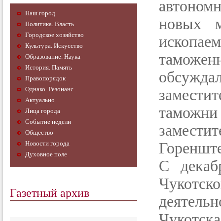
автономн
Наш город
новых м
Политика. Власть
Городское хозяйство
ископа
Культура. Искусство
таможен
Образование. Наука
История. Память
обсужда
Правопорядок
Однако. Резонанс
замест
Актуально
таможн
Лица города
Событие недели
замест
Общество
Новости города
Гореншт
Духовное поле
С декаб
Чукотс
Газетный архив
деятел
Чукотс