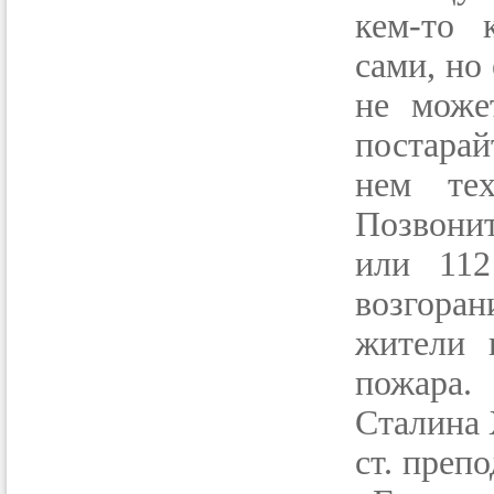
кем-то 
сами, но
не може
постарай
нем тех
Позвонит
или 112
возгора
жители 
пожара.
Сталин
ст. преп