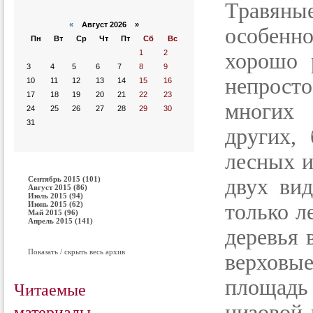
Травяны
«
Август 2026 »
особенн
Пн
Вт
Ср
Чт
Пт
Сб
Вс
1
2
хорошо 
3
4
5
6
7
8
9
непрост
10
11
12
13
14
15
16
17
18
19
20
21
22
23
многих 
24
25
26
27
28
29
30
31
других,
лесных 
Сентябрь 2015 (101)
двух вид
Август 2015 (86)
Июль 2015 (94)
Июнь 2015 (62)
только л
Май 2015 (96)
Апрель 2015 (141)
деревья 
Показать / скрыть весь архив
верховы
площадь
Читаемые
материалы
низовой 