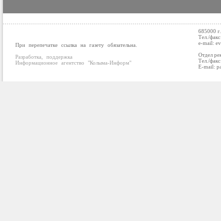
685000 г
Тел./факс
e-mail: e
При перепечатке ссылка на газету обязательна.
Отдел ре
Разработка, поддержка
Тел./факс
Информационное агентство "Колыма-Информ"
E-mail: p