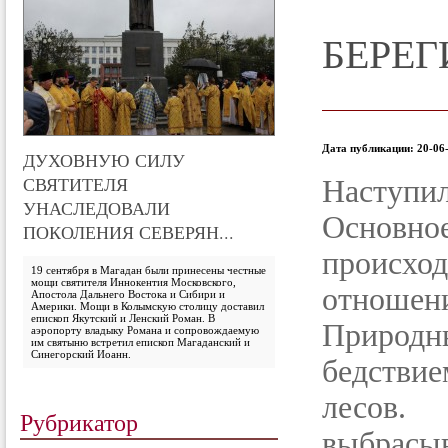
БЕРЕГ
Дата публикации: 20-06-
ДУХОВНУЮ СИЛУ
СВЯТИТЕЛЯ
Наступи
УНАСЛЕДОВАЛИ
Основно
ПОКОЛЕНИЯ СЕВЕРЯН...
происх
19 сентября в Магадан были принесены честные
мощи святителя Иннокентия Московского,
отношен
Апостола Дальнего Востока и Сибири и
Америки. Мощи в Колымскую столицу доставил
епископ Якутский и Ленский Роман. В
Природн
аэропорту владыку Романа и сопровождаемую
им святыню встретил епископ Магаданский и
Синегорский Иоанн.
бедстви
лесов
Рубрикатор
выбрасы