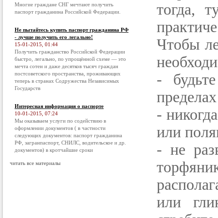
тогда, 
Многие граждане СНГ мечтают получить
паспорт гражданина Российской Федерации.
практиче
Не пытайтесь купить паспорт гражданина РФ
- лучше получить его легально!
Чтобы ле
15-01-2015, 01:44
Получить гражданство Российской Федерации
необходи
быстро, легально, по упрощённой схеме — это
мечта сотен и даже десятков тысяч граждан
постсоветского пространства, проживающих
- будьт
теперь в странах Содружества Независимых
Государств
пределах
Интересная информация о паспорте
- никогд
10-01-2015, 07:24
Мы оказываем услуги по содействию в
или поля
оформлении документов ( в частности
следующих документов: паспорт гражданина
РФ, загранпаспорт, СНИЛС, водительское и др.
- не раз
документов) в кротчайшие сроки
торфян
читать все материалы
располаг
или гли