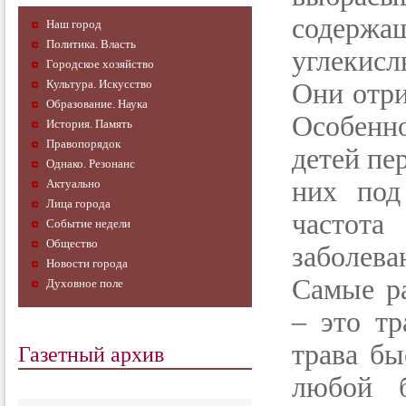
содержащ
Наш город
Политика. Власть
углекисл
Городское хозяйство
Культура. Искусство
Они отри
Образование. Наука
Особенн
История. Память
Правопорядок
детей пе
Однако. Резонанс
них под
Актуально
Лица города
частот
Событие недели
Общество
заболева
Новости города
Самые р
Духовное поле
– это т
Газетный архив
трава бы
любой б