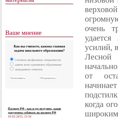
верхов
огромну
очень т
Ваше мнение
удается
усилий, 
Как вы считаете, какова главная
задача школьного образования?
Лесной
готовить профильных специалистов
начально
давать всем одинаковое образование
затрудняюсь ответить
от оста
начина
подстил
когда ог
Паспорт РФ - как и где получить, какие
широким
документы собирать на паспорт РФ
10-02-2015, 15:34