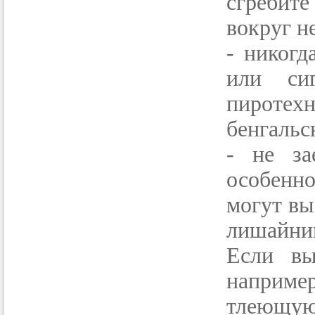
сгребит
вокруг н
- никогд
или си
пиротех
бенгальс
- не за
особенно
могут вы
лишайни
Если вы
наприме
тлеющую