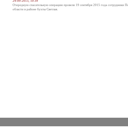
24-09-2015, 10:39
Очередную спасательную операцию провели 19 сентября 2015 года сотрудники П
области в районе бухты Светлая.