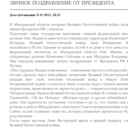
ЛИЧНОЕ ПОЗДРАВЛЕНИЕ ОТ ПРЕЗИДЕНТА
Дата публикации: 8-11-2012, 18:22
В Магаданской области ветерана Великой Отечественной войны позд
имени Президента РФ с юбилеем.
Поручение главы государства выполнили главный федеральный инс
региону Олег Абанин и заместитель губернатора территории Валентина 
Ветерану Великой Отечественной войны Анне Фоминичне Не
исполнилось 90 лет. Одними из первых гостей в ее доме в этот день ста
федеральный инспектор по Магаданской области Олег Абанин, за
губернатора региона Валентина Соболева и мэр Магадана Владимир
Они передали имениннице личное поздравление от Президента РФ 
Путина.
«Мы гордимся Вашим поколением – поколением героев и победителей,
честью прошли через тяжелейшие испытания Великой Отечественной
каждый внес свой, поистине бесценный вклад в общую Побе
беспримерный подвиг останется в веках и всегда будет служить высш
патриотизма, нравственности, верности долгу», – говорится в персональ
Обладательница Ордена Великой Отечественной войны II степени и мн
Германией», «50 лет Победы», «Ветеран труда» и другие юбилейные)
дома. Она надеется на улучшение состояния и на то, что сможет, как
региона и работе Магаданского областного Совета ветеранов войны и тр
Сейчас за ней ухаживает невестка, которая специально прилетела из Ч
родственнице.
Гости также вручили Анне Нестеровой цветы и ценный подарок, узн
Великой Отечественной войны.