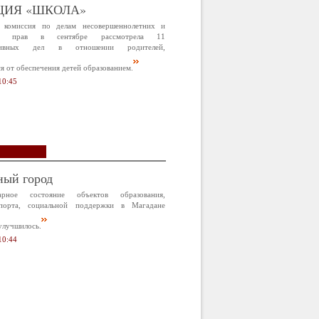
ЦИЯ «ШКОЛА»
 комиссия по делам несовершеннолетних и
х прав в сентябре рассмотрела 11
ативных дел в отношении родителей,
 от обеспечения детей образованием.
10:45
ный город
арное состояние объектов образования,
спорта, социальной поддержки в Магадане
улучшилось.
10:44