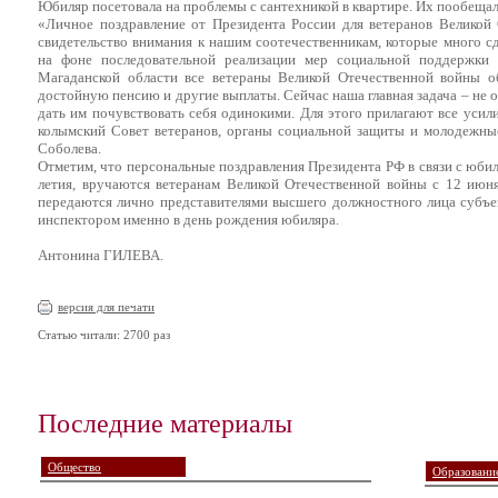
Юбиляр посетовала на проблемы с сантехникой в квартире. Их пообеща
«Личное поздравление от Президента России для ветеранов Великой
свидетельство внимания к нашим соотечественникам, которые много сд
на фоне последовательной реализации мер социальной поддержки 
Магаданской области все ветераны Великой Отечественной войны о
достойную пенсию и другие выплаты. Сейчас наша главная задача – не о
дать им почувствовать себя одинокими. Для этого прилагают все усил
колымский Совет ветеранов, органы социальной защиты и молодежные
Соболева.
Отметим, что персональные поздравления Президента РФ в связи с юби
летия, вручаются ветеранам Великой Отечественной войны с 12 июня
передаются лично представителями высшего должностного лица субъе
инспектором именно в день рождения юбиляра.
Антонина ГИЛЕВА.
версия для печати
Статью читали: 2700 раз
Последние материалы
Общество
Образование