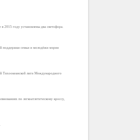
в 2015 году установлены два светофора.
ой поддержки семьи и молодёжи мэрии
ой Тихоокеанской лиги Международного
внованиях по легкоатлетическому кроссу,
.