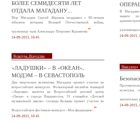
БОЛЕЕ СЕМИДЕСЯТИ ЛЕТ
ОПЕРА
ОТДАЛА МАГАДАНУ...
В Магадане
защите и
Мэр Магадана Сергей Абрамов поздравил с 90-летним
администр
юбилеем ветерана Великой Отечественной войны,
уклоняющихся
труженицу тыла Александру Петровну Курьянову.
24-09-2015, 
24-09-2015, 10:45
Культура. Искусство
«ЛАДУШКИ» – В «ОКЕАН»,
Наш город
МОДЭМ – В СЕВАСТОПОЛЬ
Безопас
Два творческих коллектива Магадана примут участие во
Противопож
всероссийских конкурсах. Фольклорный ансамбль лошкарей
культуры, 
«Ладушки» вылетел во Всероссийский детский центр
«Океан» в городе Владивосток, 31 учащийся «Детской
значительно 
музыкальной школы» столицы Колымы примет участие во
24-09-2015, 
Всероссийском фестивале-конкурсе «Моя федерация».
24-09-2015, 10:45