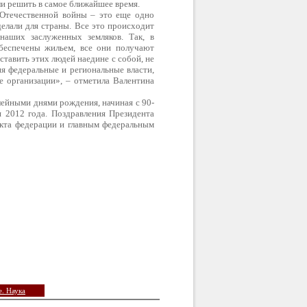
ли решить в самое ближайшее время.
 Отечественной войны – это еще одно
елали для страны. Все это происходит
наших заслуженных земляков. Так, в
беспечены жильем, все они получают
ставить этих людей наедине с собой, не
ия федеральные и региональные власти,
 организации», – отметила Валентина
лейными днями рождения, начиная с 90-
 2012 года. Поздравления Президента
кта федерации и главным федеральным
. Наука