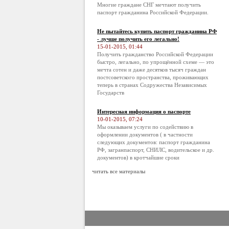
Многие граждане СНГ мечтают получить
паспорт гражданина Российской Федерации.
Не пытайтесь купить паспорт гражданина РФ
- лучше получить его легально!
15-01-2015, 01:44
Получить гражданство Российской Федерации
быстро, легально, по упрощённой схеме — это
мечта сотен и даже десятков тысяч граждан
постсоветского пространства, проживающих
теперь в странах Содружества Независимых
Государств
Интересная информация о паспорте
10-01-2015, 07:24
Мы оказываем услуги по содействию в
оформлении документов ( в частности
следующих документов: паспорт гражданина
РФ, загранпаспорт, СНИЛС, водительское и др.
документов) в кротчайшие сроки
читать все материалы