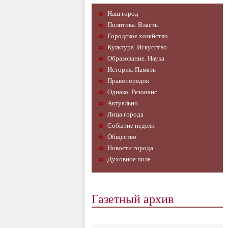
Наш город
Политика. Власть
Городское хозяйство
Культура. Искусство
Образование. Наука
История. Память
Правопорядок
Однако. Резонанс
Актуально
Лица города
Событие недели
Общество
Новости города
Духовное поле
Газетный архив