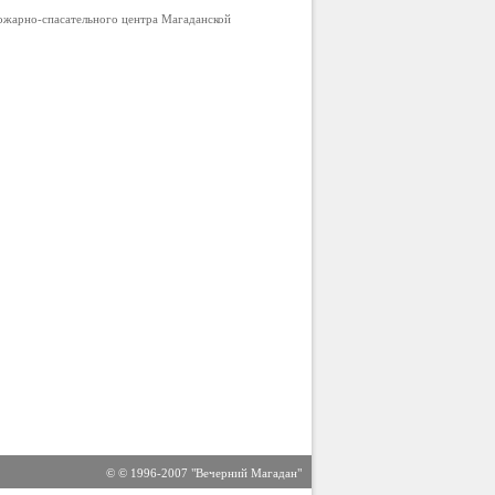
ожарно-спасательного центра Магаданской
© © 1996-2007 "Вечерний Магадан"