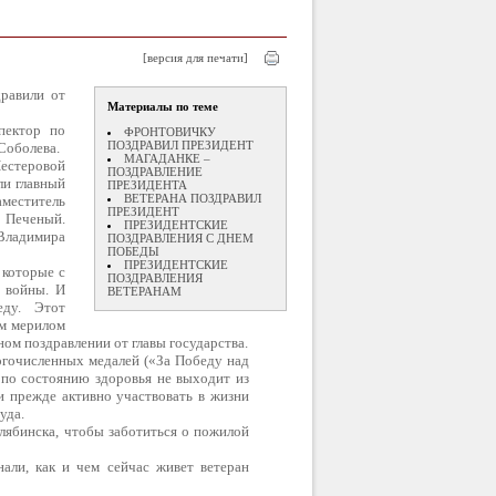
[версия для печати]
равили от
Материалы по теме
пектор по
ФРОНТОВИЧКУ
ПОЗДРАВИЛ ПРЕЗИДЕНТ
Соболева.
МАГАДАНКЕ –
стеровой
ПОЗДРАВЛЕНИЕ
ли главный
ПРЕЗИДЕНТА
ВЕТЕРАНА ПОЗДРАВИЛ
меститель
ПРЕЗИДЕНТ
 Печеный.
ПРЕЗИДЕНТСКИЕ
Владимира
ПОЗДРАВЛЕНИЯ С ДНЕМ
ПОБЕДЫ
ПРЕЗИДЕНТСКИЕ
 которые с
ПОЗДРАВЛЕНИЯ
 войны. И
ВЕТЕРАНАМ
ду. Этот
им мерилом
ном поздравлении от главы государства.
огочисленных медалей («За Победу над
 по состоянию здоровья не выходит из
 и прежде активно участвовать в жизни
уда.
елябинска, чтобы заботиться о пожилой
али, как и чем сейчас живет ветеран