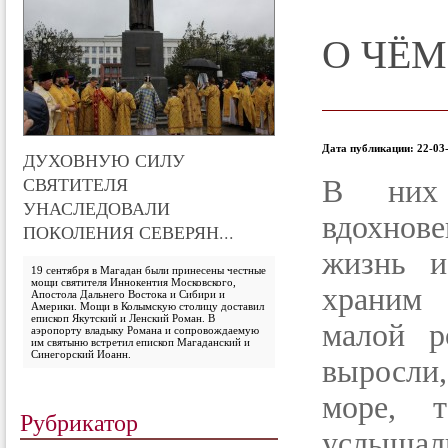
О ЧЁ
Дата публикации: 22-03-
ДУХОВНУЮ СИЛУ
СВЯТИТЕЛЯ
В них 
УНАСЛЕДОВАЛИ
вдохнове
ПОКОЛЕНИЯ СЕВЕРЯН...
жизнь 
19 сентября в Магадан были принесены честные
мощи святителя Иннокентия Московского,
храним 
Апостола Дальнего Востока и Сибири и
Америки. Мощи в Колымскую столицу доставил
епископ Якутский и Ленский Роман. В
малой р
аэропорту владыку Романа и сопровождаемую
им святыню встретил епископ Магаданский и
Синегорский Иоанн.
выросли
море, 
Рубрикатор
услышал