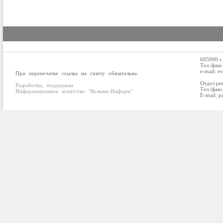
685000 г
Тел./факс
e-mail: e
При перепечатке ссылка на газету обязательна.
Отдел ре
Разработка, поддержка
Тел./факс
Информационное агентство "Колыма-Информ"
E-mail: p