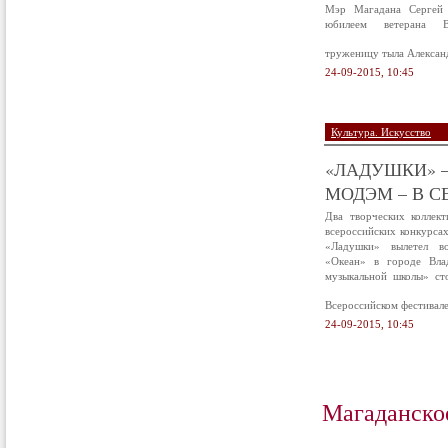
Мэр Магадана Сергей 
юбилеем ветерана В
труженицу тыла Алексан
24-09-2015, 10:45
Культура. Искусство
«ЛАДУШКИ» –
МОДЭМ – В С
Два творческих коллек
всероссийских конкурса
«Ладушки» вылетел в
«Океан» в городе Вла
музыкальной школы» ст
Всероссийском фестивал
24-09-2015, 10:45
Магаданско