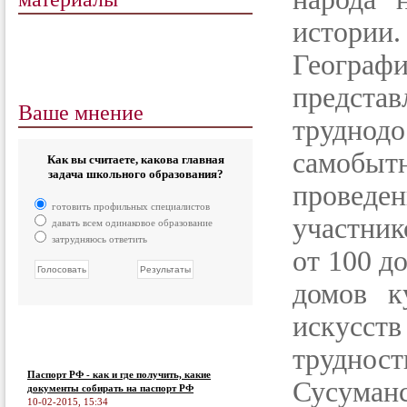
истории.
Географи
предст
Ваше мнение
труднод
самобы
Как вы считаете, какова главная
задача школьного образования?
проведе
готовить профильных специалистов
участник
давать всем одинаковое образование
затрудняюсь ответить
от 100 д
домов к
искусст
труднос
Паспорт РФ - как и где получить, какие
Сусуман
документы собирать на паспорт РФ
10-02-2015, 15:34