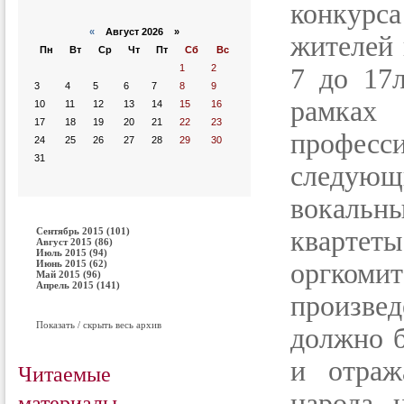
конкурс
«
Август 2026 »
жителей 
Пн
Вт
Ср
Чт
Пт
Сб
Вс
1
2
7 до 17л
3
4
5
6
7
8
9
рамках
10
11
12
13
14
15
16
17
18
19
20
21
22
23
професс
24
25
26
27
28
29
30
31
следующи
вокальны
Сентябрь 2015 (101)
квартеты
Август 2015 (86)
Июль 2015 (94)
Июнь 2015 (62)
оргком
Май 2015 (96)
Апрель 2015 (141)
произве
Показать / скрыть весь архив
должно б
и отраж
Читаемые
материалы
народа 