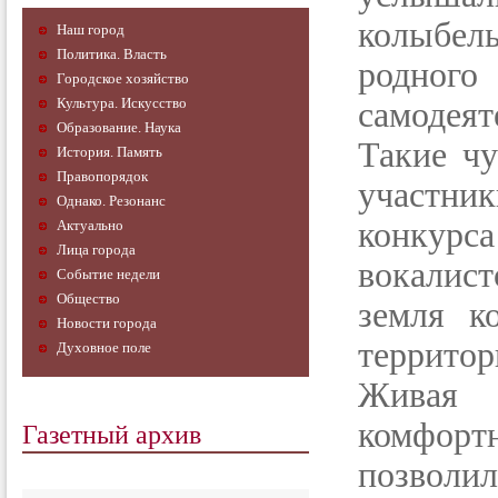
колыбел
Наш город
Политика. Власть
родного
Городское хозяйство
Культура. Искусство
самодеят
Образование. Наука
Такие чу
История. Память
Правопорядок
участни
Однако. Резонанс
конкур
Актуально
Лица города
вокалис
Событие недели
Общество
земля к
Новости города
территор
Духовное поле
Живая 
Газетный архив
комфор
позволи