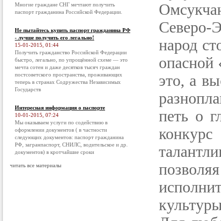
Омсукчан
Многие граждане СНГ мечтают получить
паспорт гражданина Российской Федерации.
Северо-
Не пытайтесь купить паспорт гражданина РФ
- лучше получить его легально!
народ ст
15-01-2015, 01:44
Получить гражданство Российской Федерации
опасной 
быстро, легально, по упрощённой схеме — это
мечта сотен и даже десятков тысяч граждан
постсоветского пространства, проживающих
это, а в
теперь в странах Содружества Независимых
Государств
разнопла
Интересная информация о паспорте
петь о г
10-01-2015, 07:24
Мы оказываем услуги по содействию в
конкурс
оформлении документов ( в частности
следующих документов: паспорт гражданина
РФ, загранпаспорт, СНИЛС, водительское и др.
талантл
документов) в кротчайшие сроки
позвол
читать все материалы
исполнит
культуры