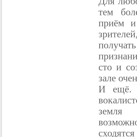
Для любо
тем бол
приём и
зрителе
получа
признани
сто и со
зале оче
И ещё. 
вокалис
земля 
возмож
сходятся