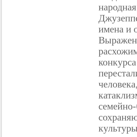
народна
Джузепп
имена и 
Выражен
расхожим
конкур
переста
человека
катакл
семейно-
сохраня
культуры