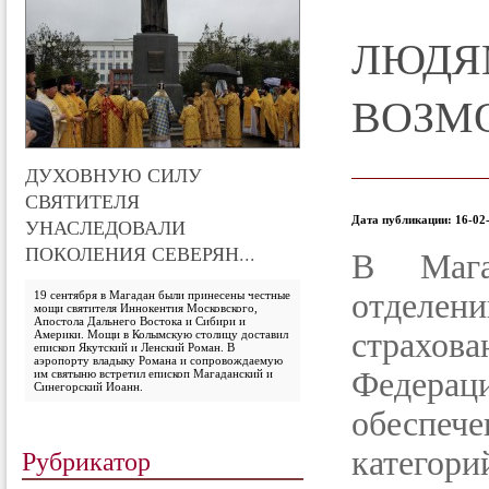
ЛЮДЯ
ВОЗМ
ДУХОВНУЮ СИЛУ
СВЯТИТЕЛЯ
Дата публикации: 16-02-
УНАСЛЕДОВАЛИ
ПОКОЛЕНИЯ СЕВЕРЯН...
В Мага
отделен
19 сентября в Магадан были принесены честные
мощи святителя Иннокентия Московского,
Апостола Дальнего Востока и Сибири и
страх
Америки. Мощи в Колымскую столицу доставил
епископ Якутский и Ленский Роман. В
аэропорту владыку Романа и сопровождаемую
Федера
им святыню встретил епископ Магаданский и
Синегорский Иоанн.
обеспеч
Рубрикатор
категор