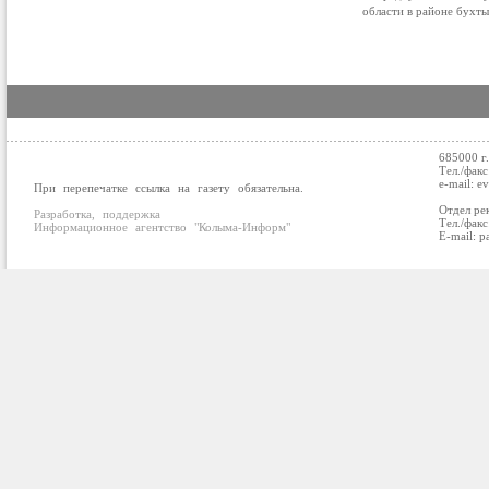
области в районе бухты
685000 г
Тел./факс
e-mail: e
При перепечатке ссылка на газету обязательна.
Отдел ре
Разработка, поддержка
Тел./факс
Информационное агентство "Колыма-Информ"
E-mail: p