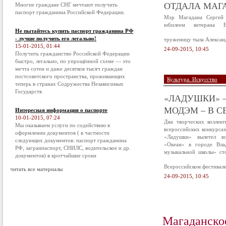
ОТДАЛА МАГА
Многие граждане СНГ мечтают получить
паспорт гражданина Российской Федерации.
Мэр Магадана Сергей 
юбилеем ветерана В
Не пытайтесь купить паспорт гражданина РФ
- лучше получить его легально!
труженицу тыла Алексан
15-01-2015, 01:44
24-09-2015, 10:45
Получить гражданство Российской Федерации
быстро, легально, по упрощённой схеме — это
мечта сотен и даже десятков тысяч граждан
постсоветского пространства, проживающих
Культура. Искусство
теперь в странах Содружества Независимых
Государств
«ЛАДУШКИ» –
МОДЭМ – В С
Интересная информация о паспорте
10-01-2015, 07:24
Два творческих коллек
Мы оказываем услуги по содействию в
всероссийских конкурса
оформлении документов ( в частности
«Ладушки» вылетел в
следующих документов: паспорт гражданина
«Океан» в городе Вла
РФ, загранпаспорт, СНИЛС, водительское и др.
музыкальной школы» ст
документов) в кротчайшие сроки
Всероссийском фестивал
читать все материалы
24-09-2015, 10:45
Магаданско