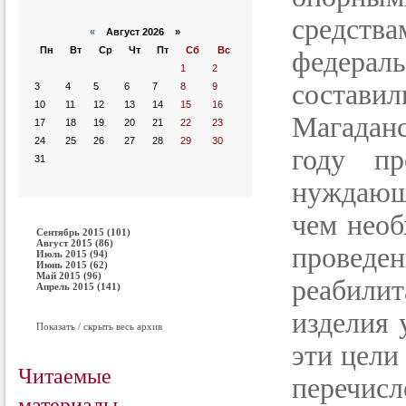
средст
«
Август 2026 »
Пн
Вт
Ср
Чт
Пт
Сб
Вс
федера
1
2
составил
3
4
5
6
7
8
9
10
11
12
13
14
15
16
Магаданс
17
18
19
20
21
22
23
24
25
26
27
28
29
30
году пр
31
нуждающ
чем нео
Сентябрь 2015 (101)
Август 2015 (86)
проведен
Июль 2015 (94)
Июнь 2015 (62)
Май 2015 (96)
реабили
Апрель 2015 (141)
изделия 
Показать / скрыть весь архив
эти цели
Читаемые
перечисл
материалы