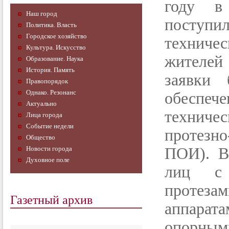
году в
Наш город
поступ
Политика. Власть
Городское хозяйство
техниче
Культура. Искусство
жителей
Образование. Наука
История. Память
заявки
Правопорядок
Однако. Резонанс
обеспеч
Актуально
техниче
Лица города
Событие недели
протезно
Общество
Новости города
ПОИ). В
Духовное поле
лиц с 
протезам
Газетный архив
аппарат
опорными