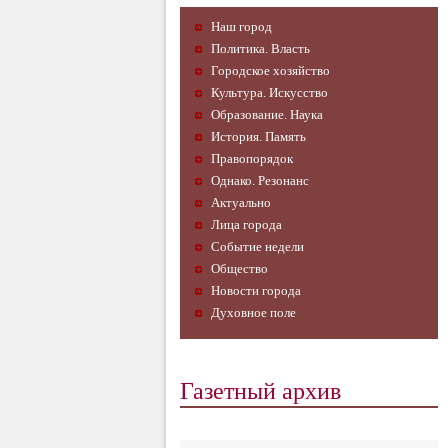
Наш город
Политика. Власть
Городское хозяйство
Культура. Искусство
Образование. Наука
История. Память
Правопорядок
Однако. Резонанс
Актуально
Лица города
Событие недели
Общество
Новости города
Духовное поле
Газетный архив