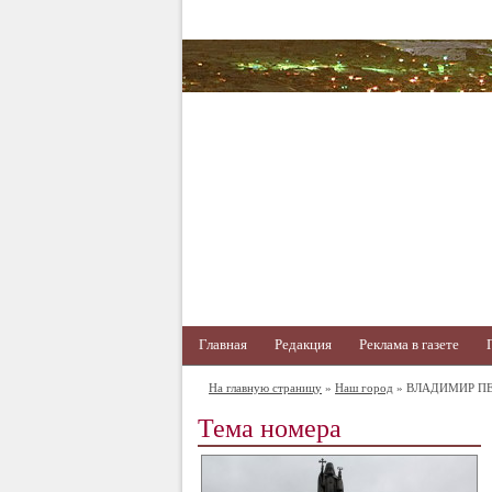
Главная
Редакция
Реклама в газете
На главную страницу
»
Наш город
» ВЛАДИМИР П
Тема номера