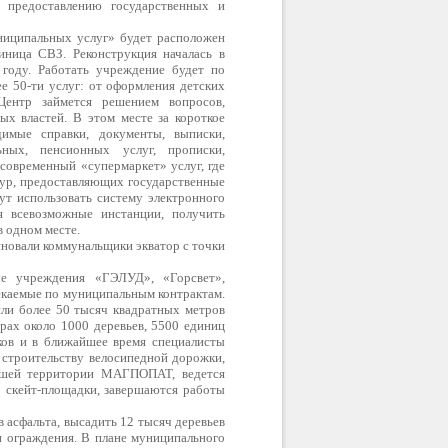
 предоставлению государственных и
ниципальных услуг» будет расположен
тиница СВЗ. Реконструкция началась в
году. Работать учреждение будет по
е 50-ти услуг: от оформления детских
Центр займется решением вопросов,
х властей. В этом месте за короткое
имые справки, документы, выписки,
ьных, пенсионных услуг, прописки,
 современный «супермаркет» услуг, где
тур, предоставляющих государственные
ут использовать систему электронного
я всевозможные инстанции, получить
 одном месте.
новали коммунальщики экватор с точки
ые учреждения «ГЭЛУД», «Горсвет»,
лекаемые по муниципальным контрактам.
жили более 50 тысяч квадратных метров
рах около 1000 деревьев, 5500 единиц
ков и в ближайшее время специалисты
 строительству велосипедной дорожки,
ывшей территории МАГПОПАТ, ведется
о скейт-площадки, завершаются работы
 асфальта, высадить 12 тысяч деревьев
 и ограждения. В плане муниципального