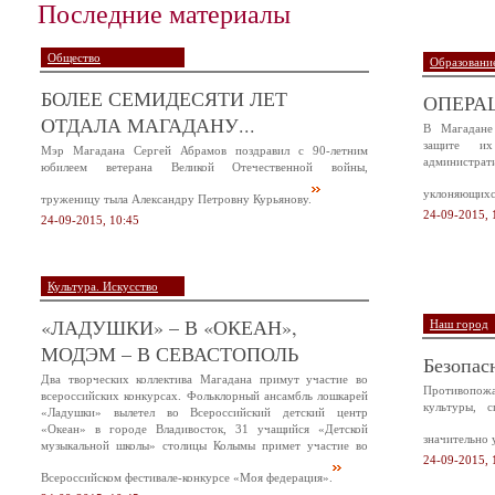
Последние материалы
Общество
Образование
БОЛЕЕ СЕМИДЕСЯТИ ЛЕТ
ОПЕРА
ОТДАЛА МАГАДАНУ...
В Магадане
защите и
Мэр Магадана Сергей Абрамов поздравил с 90-летним
администр
юбилеем ветерана Великой Отечественной войны,
уклоняющихся
труженицу тыла Александру Петровну Курьянову.
24-09-2015, 
24-09-2015, 10:45
Культура. Искусство
«ЛАДУШКИ» – В «ОКЕАН»,
Наш город
МОДЭМ – В СЕВАСТОПОЛЬ
Безопас
Два творческих коллектива Магадана примут участие во
Противопож
всероссийских конкурсах. Фольклорный ансамбль лошкарей
культуры, 
«Ладушки» вылетел во Всероссийский детский центр
«Океан» в городе Владивосток, 31 учащийся «Детской
значительно 
музыкальной школы» столицы Колымы примет участие во
24-09-2015, 
Всероссийском фестивале-конкурсе «Моя федерация».