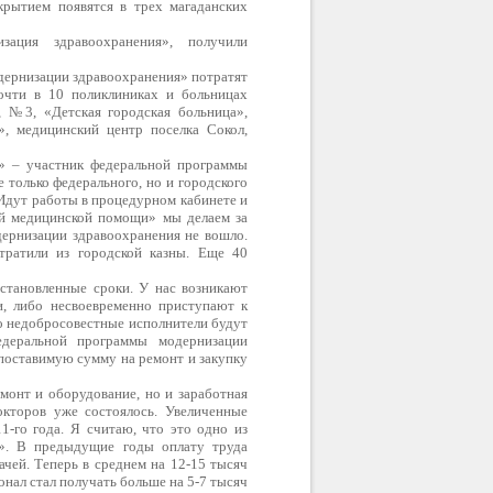
крытием появятся в трех магаданских
ация здравоохранения», получили
дернизации здравоохранения» потратят
очти в 10 поликлиниках и больницах
 №3, «Детская городская больница»,
, медицинский центр поселка Сокол,
а» – участник федеральной программы
 только федерального, но и городского
 Идут работы в процедурном кабинете и
ой медицинской помощи» мы делаем за
ернизации здравоохранения не вошло.
тратили из городской казны. Еще 40
становленные сроки. У нас возникают
, либо несвоевременно приступают к
то недобросовестные исполнители будут
деральной программы модернизации
поставимую сумму на ремонт и закупку
монт и оборудование, но и заработная
окторов уже состоялось. Увеличенные
1-го года. Я считаю, что это одно из
». В предыдущие годы оплату труда
ачей. Теперь в среднем на 12-15 тысяч
нал стал получать больше на 5-7 тысяч