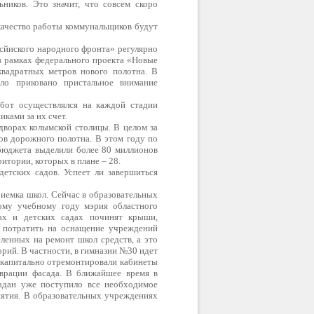
ников. Это значит, что совсем скоро
качество работы коммунальщиков будут
сйиского народного фронта» регулярно
 в рамках федерального проекта «Новые
вадратных метров нового полотна. В
ло приковано пристальное внимание
бот осуществлялся на каждой стадии
ками за их счет.
дворах колымской столицы. В целом за
ов дорожного полотна. В этом году по
бюджета выделили более 80 миллионов
ритории, которых в плане – 28.
детских садов. Успеет ли завершиться
риемка школ. Сейчас в образовательных
ому учебному году мэрия областного
ах и детских садах починят крыши,
я потратить на оснащение учреждений
ленных на ремонт школ средств, а это
рий. В частности, в гимназии №30 идет
 капитально отремонтировали кабинеты
аврации фасада. В ближайшее время в
гадан уже поступило все необходимое
иятия. В образовательных учреждениях