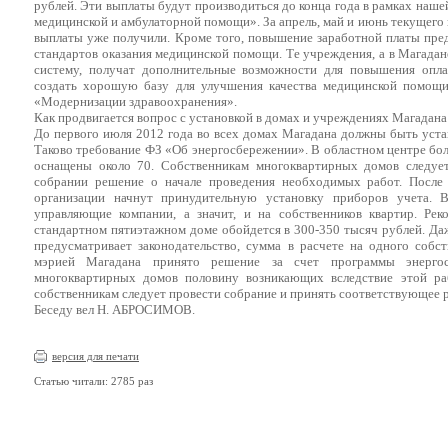
рублей. Эти выплаты будут производиться до конца года в рамках на
медицинской и амбулаторной помощи». За апрель, май и июнь текущего 
выплаты уже получили. Кроме того, повышение заработной платы пре
стандартов оказания медицинской помощи. Те учреждения, а в Магадане
систему, получат дополнительные возможности для повышения опла
создать хорошую базу для улучшения качества медицинской помощ
«Модернизации здравоохранения».
Как продвигается вопрос с установкой в домах и учреждениях Магадана
До первого июля 2012 года во всех домах Магадана должны быть уст
Таково требование ФЗ «Об энергосбережении». В областном центре бол
оснащены около 70. Собственникам многоквартирных домов следуе
собрании решение о начале проведения необходимых работ. Посл
организации начнут принудительную установку приборов учета. 
управляющие компании, а значит, и на собственников квартир. Рек
стандартном пятиэтажном доме обойдется в 300-350 тысяч рублей. Даж
предусматривает законодательство, сумма в расчете на одного собс
мэрией Магадана принято решение за счет программы энергос
многоквартирных домов половину возникающих вследствие этой раб
собственникам следует провести собрание и принять соответствующее 
Беседу вел Н. АБРОСИМОВ.
версия для печати
Статью читали: 2785 раз