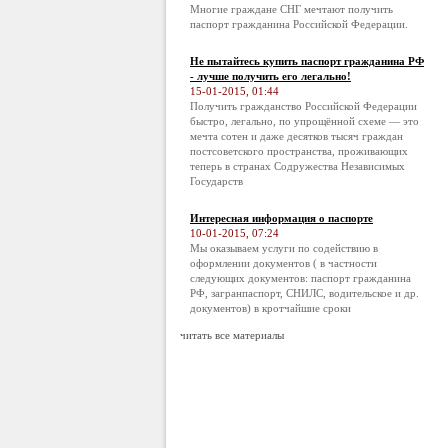
Многие граждане СНГ мечтают получить
паспорт гражданина Российской Федерации.
Не пытайтесь купить паспорт гражданина РФ
- лучше получить его легально!
15-01-2015, 01:44
Получить гражданство Российской Федерации
быстро, легально, по упрощённой схеме — это
мечта сотен и даже десятков тысяч граждан
постсоветского пространства, проживающих
теперь в странах Содружества Независимых
Государств
Интересная информация о паспорте
10-01-2015, 07:24
Мы оказываем услуги по содействию в
оформлении документов ( в частности
следующих документов: паспорт гражданина
РФ, загранпаспорт, СНИЛС, водительское и др.
документов) в кротчайшие сроки
читать все материалы