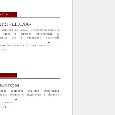
. Наука
ЦИЯ «ШКОЛА»
 комиссия по делам несовершеннолетних и
х прав в сентябре рассмотрела 11
ативных дел в отношении родителей,
 от обеспечения детей образованием.
10:45
ный город
арное состояние объектов образования,
спорта, социальной поддержки в Магадане
улучшилось.
10:44