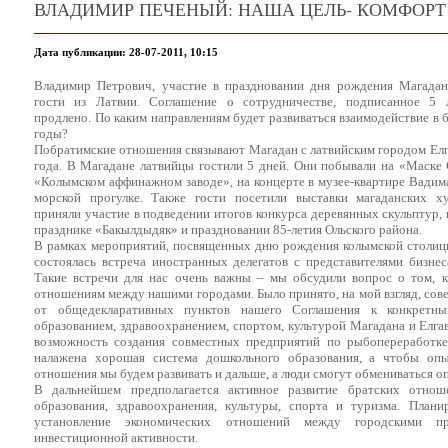
ВЛАДИМИР ПЕЧЕНЫЙ: НАША ЦЕЛЬ- КОМФОРТ
Дата публикации: 28-07-2011, 10:15
Владимир Петрович, участие в праздновании дня рождения Магадан
гости из Латвии. Соглашение о сотрудничестве, подписанное 5 л
продлено. По каким направлениям будет развиваться взаимодействие в
годы?
Побратимские отношения связывают Магадан с латвийским городом Елг
года. В Магадане латвийцы гостили 5 дней. Они побывали на «Маске
«Колымском аффинажном заводе», на концерте в музее-квартире Вадим
морской прогулке. Также гости посетили выставки магаданских ху
приняли участие в подведении итогов конкурса деревянных скульптур, 
празднике «Бакылдыдяк» и праздновании 85-летия Ольского района.
В рамках мероприятий, посвященных дню рождения колымской столиц
состоялась встреча иностранных делегатов с представителями бизнес
Такие встречи для нас очень важны – мы обсудили вопрос о том, 
отношениям между нашими городами. Было принято, на мой взгляд, сов
от общедекларативных пунктов нашего Соглашения к конкретн
образованием, здравоохранением, спортом, культурой Магадана и Елга
возможность создания совместных предприятий по рыбопереработке.
налажена хорошая система дошкольного образования, а чтобы опы
отношения мы будем развивать и дальше, а люди смогут обмениваться о
В дальнейшем предполагается активное развитие братских отно
образования, здравоохранения, культуры, спорта и туризма. Пла
установление экономических отношений между городскими п
инвестиционной активности.