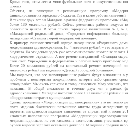
Кроме того, этим летом мини-футбольные поля с искусственным по
школах.
Объекты, не вошедшие в региональную программу «Модерниз
финансирование из городского бюджета. Где и какие работы намечены?
В течение двух лет в в Магадане в рамках федеральной программы «Мо
более 130 миллионов рублей. Сейчас ремонтные работы ведутся п
областного центра. В этом списке городские поликлиники №1, №2,
«Магаданский родильный дом», «Городская инфекционная больница»
магаданская «Станция скорой медицинской помощи».
К примеру, гинекологический корпус магаданского «Родильного дом
модернизации здравоохранения. Но 4 миллиона рублей – это затраты не
бюджета. На эти деньги здесь уже отремонтировали некоторые палаты.
хирургическом отделении. А вот ремонт магаданской «Станции скор
свой счет. Учреждение в федеральную и региональную программу мод
Более 20 миллионов рублей на капитальный ремонт помещений по
миллионов рублей мы выделили «Детской городской больнице».
Мы надеемся, что все запланированные работы будут выполнены в у
проблемы с некоторыми подрядчиками, которые либо срывают сроки
началу работ. Мы очень серьезно к этому относимся. Могу заверить, ч
наказаны. В общей сложности в течение двух лет в рамках фе
здравоохранения в Магадане потратят более 130 миллионов рублей. Со
оборудования потратит муниципалитет.
Однако программа «Модернизации здравоохранения» это не только ре
плата медиков. Фактически повышение оплаты труда магаданских д
зарплаты магаданским медикам выплачены за апрель, май и июнь 201
ключевых направлений программы «Модернизации здравоохранения
медикам поднимали, но это касалось, в частности, лишь участковых вр
рублей выросла зарплата остальных докторов. Младший и средний персо