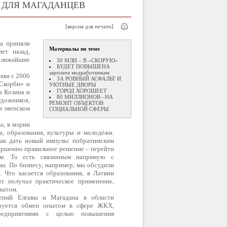
 ДЛЯ МАГАДАНЦЕВ
[версия для печати]
а приняли
Материалы по теме
ет назад,
 ближайшие
30 МЛН – В «СКОРУЮ»
БУДЕТ ПОВЫШЕНА
зарплата медработникам
ава с 2006
ЗА РОВНЫЙ АСФАЛЬТ И
 Скорби» и
УЮТНЫЕ ДВОРЫ
ГОРОД ХОРОШЕЕТ
а Козина и
80 МИЛЛИОНОВ –НА
дожников,
РЕМОНТ ОБЪЕКТОВ
в эвенском
СОЦИАЛЬНОЙ СФЕРЫ
ы, в мэрии
а, образования, культуры и молодёжи.
как дать новый импульс побратимским
ершенно правильное решение – перейти
ым. То есть связанным напрямую с
вы. По бизнесу, например, мы обсудили
 Что касается образования, в Латвии
т получал практическое применение,
пытом.
шений Елгавы и Магадана в области
нируется обмен опытом в сфере ЖКХ,
редприятиями с целью повышения