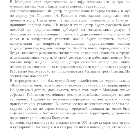
В Магадане идет строительство многофункционального центра по
муниципальных услуг. Какие услуги передаст туда город?
«Многофункциональный центр предоставления государственных и му
по адресу: ул. Горького, 14. Раньше в этом здании находилась гос
прошлом году. Сдать центр в эксплуатацию планируется к Новому 
принципу «одного окна». На первом этапе центр будет оказывать боле
пособий до предоставления субсидий на коммунальные услуги. 
относящихся к компетенции органов государственных и муниципальны
время и в комфортных условиях можно будет получить необход
консультации по вопросам, касающимся предоставления социал
трудоустройства, выдачи паспортов. По сути, новое учреждение – это
будут компактно размещены специалисты различных ведомств и струк
и муниципальные услуги. В своей деятельности работники центра буд
обмена информацией. Создание центра позволит магаданцам, мину
несколько взаимосвязанных государственных или муниципальных услуг в
Работы по благоустройству продолжаются в Магадане третий месяц. Ми
зрения объемов работ?
В мероприятиях по благоустройству задействованы муниципальн
«Комбинат зелёного хозяйства», а также сторонние организации, прив
Не вдаваясь в детали, могу сказать, что в этом году в Магадане уло
асфальта. Работники «Комбината зеленого хозяйства» высадили во дво
кустарника. Недавно мы получили очередную партию детских город
приступят к их установке. В настоящее время завершаются работы по
ведутся работы по строительству городской площади на месте б
асфальтирование и благоустройство дворовых территорий, устройств
по реконструкции сквера Болдырева.
До конца года планируется уложить почти 100 тысяч квадратных метров
и кустарников. На улицах и в скверах появятся новые урны, скамейки