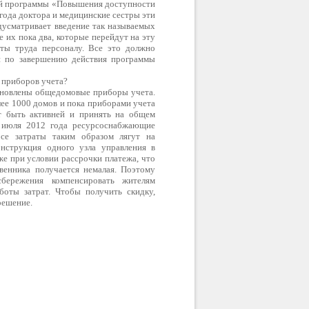
шей программы «Повышения доступности
года доктора и медицинские сестры эти
дусматривает введение так называемых
 их пока два, которые перейдут на эту
ты труда персоналу. Все это должно
и по завершению действия программы
 приборов учета?
ановлены общедомовые приборы учета.
ее 1000 домов и пока приборами учета
т быть активней и принять на общем
е июля 2012 года ресурсоснабжающие
Все затраты таким образом лягут на
онструкция одного узла управления в
е при условии рассрочки платежа, что
твенника получается немалая. Поэтому
бережения компенсировать жителям
оты затрат. Чтобы получить скидку,
решение.