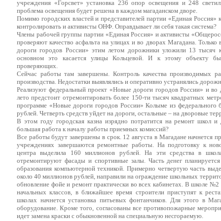
учреждения «Горсвет» установка 236 опор освещения и 248 светиль
проблема освещения будет решена в каждом магаданском дворе.
Помимо городских властей и представителей партии «Единая Россия» 
контролировать и активисты ОНФ. Оправдывает ли себя такая система?
Члены рабочей группы партии «Единая Россия» и активисты «Общерос
проверяют качество асфальта на улицах и во дворах Магадана. Только
дороги городов России» этим летом дорожники уложили 13 тысяч к
основном это касается улицы Кольцевой. И к этому объекту бы
проверяющих.
Сейчас работы там завершены. Контроль качества производимых ра
производства. Недостатки выявлялись и оперативно устранялись дорожни
Реализуют федеральный проект «Новые дороги городов России» и во 
лето предстоит отремонтировать более 150-ти тысяч квадратных метр
программе «Новые дороги городов России» Колыме из федерального 
рублей. Четверть средств уйдет на дороги, остальные – на дворовые тер
В этом году городская казна изрядно потратится на ремонт школ и 
большая работа к началу работы приемных комиссий?
Все работы будут завершены в срок. 12 августа в Магадане начнется п
учреждениях завершаются ремонтные работы. На подготовку к нов
центра выделила 160 миллионов рублей. На эти средства в школ
отремонтируют фасады и спортивные залы. Часть денег планируетс
образования компьютерной техникой. Примерно четвертую часть выде
около 40 миллионов рублей, направили на ограждение школьных террито
обновление фойе и ремонт практически во всех кабинетах. В школе №2
начальных классов, в ближайшее время строители приступят к рест
школах начнется установка питьевых фонтанчиков. Для этого в Ма
оборудование. Кроме того, согласованы все противопожарные меропр
идет замена краски с обыкновенной на специальную несгораемую.