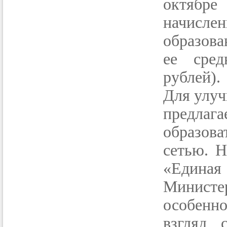
октябре
начисле
образова
ее сред
рублей).
Для улуч
предл
образов
сетью. Н
«Едина
Министе
особенн
взгляд, 