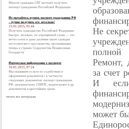
учрежде
Многие граждане СНГ мечтают получить
паспорт гражданина Российской Федерации.
образов
Не пытайтесь купить паспорт гражданина РФ
финансир
- лучше получить его легально!
15-01-2015, 01:44
Не секре
Получить гражданство Российской Федерации
быстро, легально, по упрощённой схеме — это
учрежден
мечта сотен и даже десятков тысяч граждан
постсоветского пространства, проживающих
теперь в странах Содружества Независимых
полной 
Государств
Ремонт, 
Интересная информация о паспорте
10-01-2015, 07:24
за счет 
Мы оказываем услуги по содействию в
оформлении документов ( в частности
И если
следующих документов: паспорт гражданина
РФ, загранпаспорт, СНИЛС, водительское и др.
документов) в кротчайшие сроки
финанс
читать все материалы
модерни
может бы
Единоро