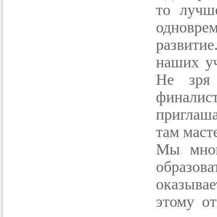
то лучш
одноврем
развитие
наших уч
Не зря
финали
приглаш
там маст
Мы мног
образо
оказыва
этому о