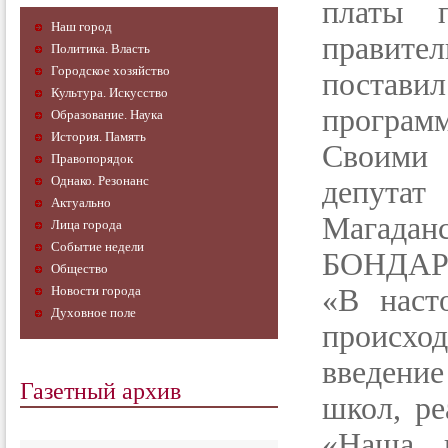
платы п
Наш город
правите
Политика. Власть
Городское хозяйство
постав
Культура. Искусство
программ
Образование. Наука
История. Память
Своими 
Правопорядок
Однако. Резонанс
депута
Актуально
Магаданс
Лица города
Событие недели
БОНДАР
Общество
Новости города
«В наст
Духовное поле
происход
введени
Газетный архив
школ, ре
«Наша н