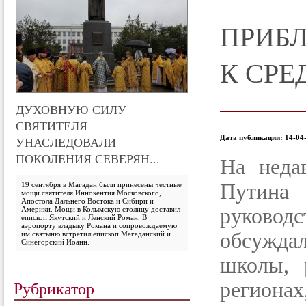
ПРИБЛ
К СРЕ
ДУХОВНУЮ СИЛУ
СВЯТИТЕЛЯ
Дата публикации: 14-04-
УНАСЛЕДОВАЛИ
ПОКОЛЕНИЯ СЕВЕРЯН...
На неда
Путина
19 сентября в Магадан были принесены честные
мощи святителя Иннокентия Московского,
Апостола Дальнего Востока и Сибири и
руковод
Америки. Мощи в Колымскую столицу доставил
епископ Якутский и Ленский Роман. В
аэропорту владыку Романа и сопровождаемую
обсужда
им святыню встретил епископ Магаданский и
Синегорский Иоанн.
школы, 
Рубрикатор
региона