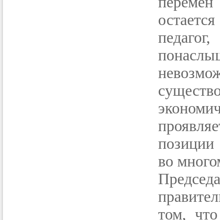
перемен
остается
педагог
понаслыш
невозмо
сущест
экономи
проявляе
позиции 
во много
Председа
правите
том, чт