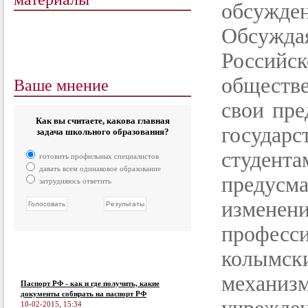
обсужден
Обсужда
Российс
Ваше мнение
обществе
свои пре
Как вы считаете, какова главная
государ
задача школьного образования?
студен
готовить профильных специалистов
давать всем одинаковое образование
предусм
затрудняюсь ответить
измен
професс
колымск
механи
Паспорт РФ - как и где получить, какие
документы собирать на паспорт РФ
10-02-2015, 15:34