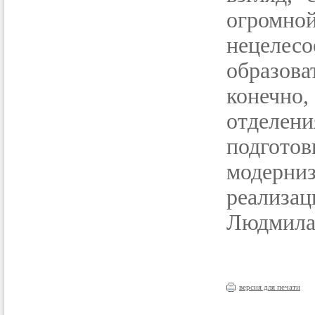
огромной
нецеле
образов
конечно
отделе
подгот
модерниз
реализац
Людмил
версия для печати