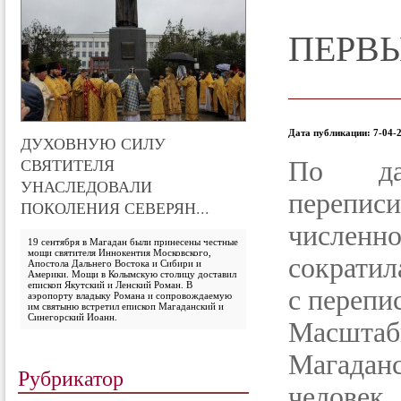
ПЕРВЫ
Дата публикации: 7-04-2
ДУХОВНУЮ СИЛУ
СВЯТИТЕЛЯ
По дан
УНАСЛЕДОВАЛИ
перепис
ПОКОЛЕНИЯ СЕВЕРЯН...
числе
19 сентября в Магадан были принесены честные
мощи святителя Иннокентия Московского,
сократил
Апостола Дальнего Востока и Сибири и
Америки. Мощи в Колымскую столицу доставил
епископ Якутский и Ленский Роман. В
с перепи
аэропорту владыку Романа и сопровождаемую
им святыню встретил епископ Магаданский и
Синегорский Иоанн.
Масштаб
Магаданс
Рубрикатор
челове