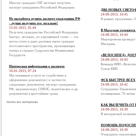
Многие граждане СНГ мечтают получить
паспорт гражданина Российской Федерации.
ДВА НОВЫХ СВЕТО
24-09-2015, 10:45
Не пытайтесь купить паспорт гражданина РФ
В рамках программы «П
- лучше получить его легально!
15-01-2015, 01:44
В Магадане готовятся
Получить гражданство Российской Федерации
24-09-2015, 10:44
быстро, легально, по упрощённой схеме — это
Мероприятия проведут 
мечта сотен и даже десятков тысяч граждан
Магадана.
постсоветского пространства, проживающих
теперь в странах Содружества Независимых
Государств
«ВЕЛОСИПЕД» ДОЕ
24-09-2015, 10:43
Команда КВН «Велосипе
Интересная информация о паспорте
Союза КВН.
10-01-2015, 07:24
Мы оказываем услуги по содействию в
оформлении документов ( в частности
ФСБ БЫСТРЕЕ ВСЕХ
следующих документов: паспорт гражданина
24-09-2015, 10:42
РФ, загранпаспорт, СНИЛС, водительское и др.
Сотрудники Управления
документов) в кротчайшие сроки
посвященных 70-летию 
читать все материалы
КАК ВЫЛЕЧИТЬ ОТ
24-09-2015, 10:39
В магаданской поликли
ПОМОЩЬ ПОДОСПЕ
24-09-2015, 10:39
Очередную спасательну