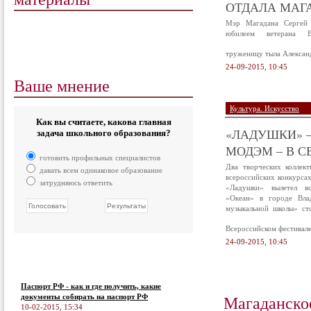
ОТДАЛА МАГА
Мэр Магадана Сергей 
юбилеем ветерана В
труженицу тыла Алексан
24-09-2015, 10:45
Ваше мнение
Культура. Искусство
Как вы считаете, какова главная
«ЛАДУШКИ» –
задача школьного образования?
МОДЭМ – В С
готовить профильных специалистов
Два творческих коллек
давать всем одинаковое образование
всероссийских конкурса
затрудняюсь ответить
«Ладушки» вылетел в
«Океан» в городе Вла
музыкальной школы» ст
Всероссийском фестивал
24-09-2015, 10:45
Паспорт РФ - как и где получить, какие
Магаданско
документы собирать на паспорт РФ
10-02-2015, 15:34