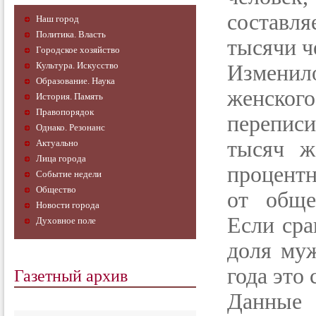
составляе
Наш город
Политика. Власть
тысячи ч
Городское хозяйство
Культура. Искусство
Измени
Образование. Наука
женског
История. Память
Правопорядок
перепис
Однако. Резонанс
тысяч ж
Актуально
Лица города
процент
Событие недели
Общество
от обще
Новости города
Если сра
Духовное поле
доля му
Газетный архив
года это
Данные