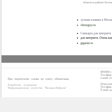
области в районе бухты
лучшая клиника в Москв
chirurgiya.ru
Симкарта для интернета
для интернета. Очень в
gigasim.ru
685000 г
Тел./факс
e-mail: e
При перепечатке ссылка на газету обязательна.
Отдел ре
Разработка, поддержка
Тел./факс
Информационное агентство "Колыма-Информ"
E-mail: p