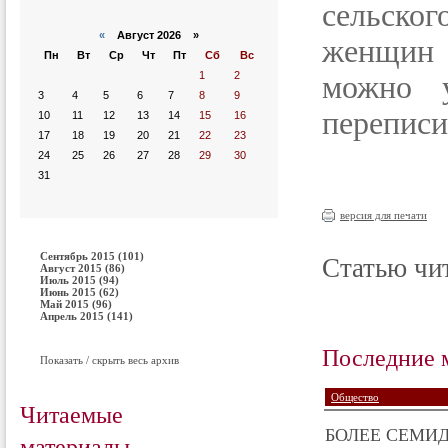
сельског
«
Август 2026 »
женщин 
Пн
Вт
Ср
Чт
Пт
Сб
Вс
1
2
можно у
3
4
5
6
7
8
9
переписи 
10
11
12
13
14
15
16
17
18
19
20
21
22
23
24
25
26
27
28
29
30
31
версия для печати
Сентябрь 2015 (101)
Статью чит
Август 2015 (86)
Июль 2015 (94)
Июнь 2015 (62)
Май 2015 (96)
Апрель 2015 (141)
Последние 
Показать / скрыть весь архив
Общество
Читаемые
БОЛЕЕ СЕМИД
материалы