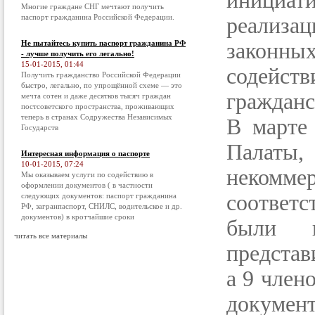
инициати
Многие граждане СНГ мечтают получить
паспорт гражданина Российской Федерации.
реализац
Не пытайтесь купить паспорт гражданина РФ
законных
- лучше получить его легально!
15-01-2015, 01:44
содей
Получить гражданство Российской Федерации
быстро, легально, по упрощённой схеме — это
гражданс
мечта сотен и даже десятков тысяч граждан
постсоветского пространства, проживающих
теперь в странах Содружества Независимых
В марте
Государств
Палаты,
Интересная информация о паспорте
10-01-2015, 07:24
некомме
Мы оказываем услуги по содействию в
оформлении документов ( в частности
соответс
следующих документов: паспорт гражданина
РФ, загранпаспорт, СНИЛС, водительское и др.
документов) в кротчайшие сроки
были в
читать все материалы
представ
а 9 член
документ