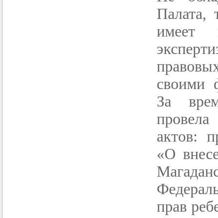
Палата, 
имеет 
эксперт
правовых
своими 
За вре
провела
актов: п
«О внес
Магадан
Федераль
прав реб