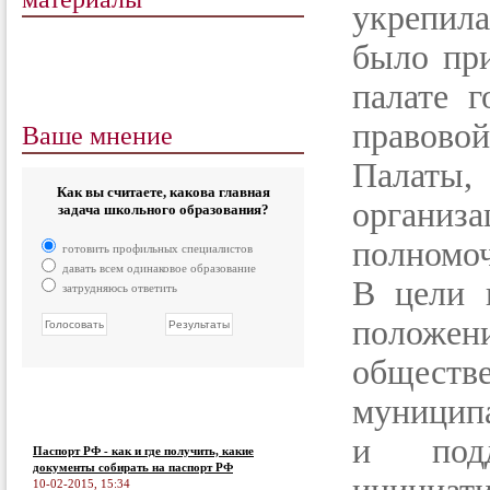
укрепил
было пр
палате г
Ваше мнение
правово
Палаты, 
Как вы считаете, какова главная
организ
задача школьного образования?
полномоч
готовить профильных специалистов
давать всем одинаковое образование
В цели 
затрудняюсь ответить
полож
общест
муницип
и подд
Паспорт РФ - как и где получить, какие
документы собирать на паспорт РФ
10-02-2015, 15:34