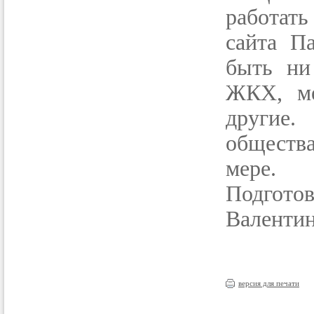
работать
сайта П
быть ни
ЖКХ, ме
другие.
обществ
мере.
Подгото
Валенти
версия для печати