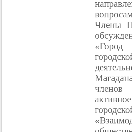
направ
вопроса
Члены П
обсужд
«Город
городс
деятель
Магадан
членов 
активно
городск
«Взаимо
общес