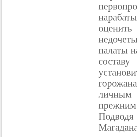
первопр
нарабаты
оценить
недочет
палаты н
состав
установ
горожан
личным 
прежним 
Подводя 
Магадан