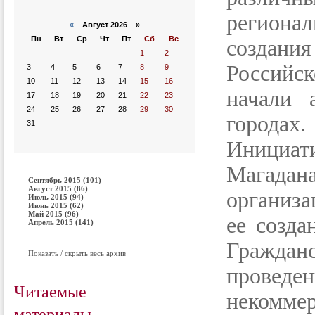
регион
«
Август 2026 »
Пн
Вт
Ср
Чт
Пт
Сб
Вс
создани
1
2
Российс
3
4
5
6
7
8
9
10
11
12
13
14
15
16
начали 
17
18
19
20
21
22
23
24
25
26
27
28
29
30
городах.
31
Инициат
Магада
Сентябрь 2015 (101)
Август 2015 (86)
организа
Июль 2015 (94)
Июнь 2015 (62)
Май 2015 (96)
ее созда
Апрель 2015 (141)
Гражданс
Показать / скрыть весь архив
прове
Читаемые
некомме
материалы