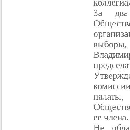
коллегиа
За два
Общест
организ
выборы, 
Владим
председ
Утвержд
комисси
палаты,
Обществ
ее члена.
Не обла