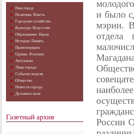
молодого
Наш город
и было с
Политика. Власть
Городское хозяйство
мэрии. 
Культура. Искусство
отдела 
Образование. Наука
История. Память
малочис
Правопорядок
Однако. Резонанс
Магадан
Актуально
Обществ
Лица города
Событие недели
совещат
Общество
Новости города
наибол
Духовное поле
осуще
граждан
Газетный архив
России 
различ