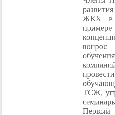
Члены Па
развити
ЖКХ в 
пример
концеп
вопрос 
обучени
компани
провест
обучающ
ТСЖ, упр
семинары
Первый 