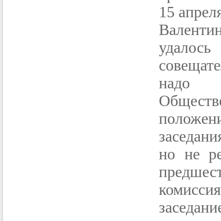
15 апреля
Валенти
удалось
совещате
надо 
Общест
положен
заседани
но не р
предше
комиссия
заседан