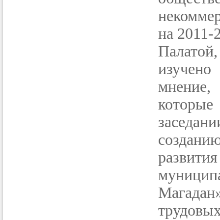
некомме
на 2011-
Палатой
изучено
мнение,
которы
заседан
создани
развит
муници
Магадан»
трудовых