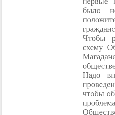
первые 
было н
положит
гражданс
Чтобы р
схему О
Магада
обществе
Надо вн
проведе
чтобы об
проблем
Обществ