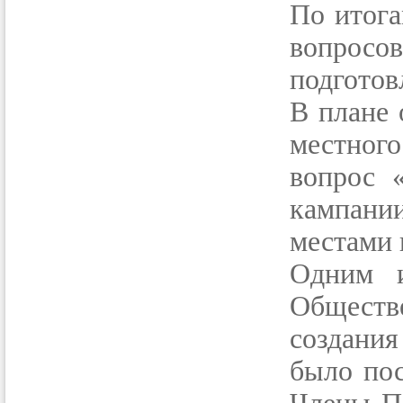
По итога
вопрос
подготов
В плане 
местного
вопрос 
кампани
местами 
Одним и
Общест
создани
было пос