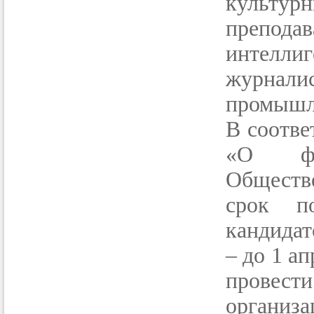
культур
препода
интелли
журнал
промышл
В соотве
«О фо
Обществ
срок п
кандидат
– до 1 ап
провест
организа