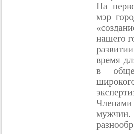
На перв
мэр гор
«создан
нашего г
развитии
время дл
в обще
широког
эксперти
Членами
мужчин
разнообр