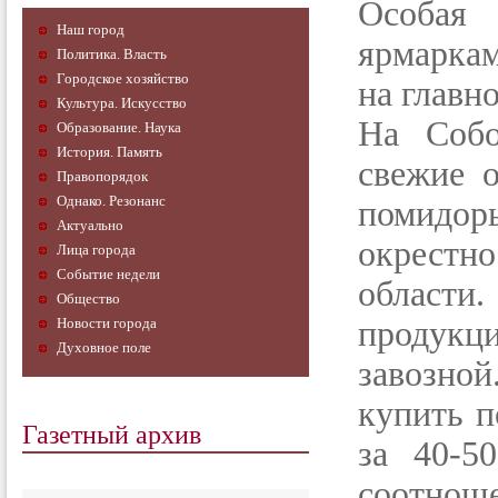
Особая
Наш город
ярмаркам
Политика. Власть
Городское хозяйство
на главн
Культура. Искусство
На Собо
Образование. Наука
История. Память
свежие о
Правопорядок
Однако. Резонанс
помидоры
Актуально
окрестн
Лица города
Событие недели
област
Общество
Новости города
продукци
Духовное поле
завозно
купить п
Газетный архив
за 40-5
соотноше