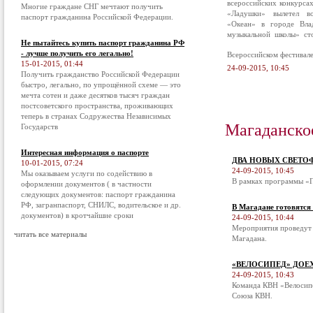
всероссийских конкурса
Многие граждане СНГ мечтают получить
«Ладушки» вылетел в
паспорт гражданина Российской Федерации.
«Океан» в городе Вла
музыкальной школы» ст
Не пытайтесь купить паспорт гражданина РФ
- лучше получить его легально!
Всероссийском фестивал
15-01-2015, 01:44
24-09-2015, 10:45
Получить гражданство Российской Федерации
быстро, легально, по упрощённой схеме — это
мечта сотен и даже десятков тысяч граждан
постсоветского пространства, проживающих
теперь в странах Содружества Независимых
Магаданско
Государств
Интересная информация о паспорте
ДВА НОВЫХ СВЕТО
10-01-2015, 07:24
24-09-2015, 10:45
Мы оказываем услуги по содействию в
В рамках программы «П
оформлении документов ( в частности
следующих документов: паспорт гражданина
РФ, загранпаспорт, СНИЛС, водительское и др.
В Магадане готовятся
документов) в кротчайшие сроки
24-09-2015, 10:44
Мероприятия проведут 
читать все материалы
Магадана.
«ВЕЛОСИПЕД» ДОЕ
24-09-2015, 10:43
Команда КВН «Велосипе
Союза КВН.