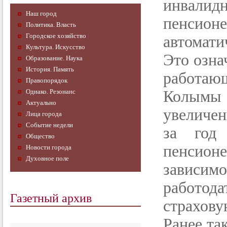
инвалид
Наш город
пенсио
Политика. Власть
Городское хозяйство
автомати
Культура. Искусство
Это озна
Образование. Наука
История. Память
работ
Правопорядок
Однако. Резонанс
Колымы 
Актуально
увеличе
Лица города
Событие недели
за год
Общество
пенсион
Новости города
Духовное поле
зависи
работо
Газетный архив
страхову
Ранее та