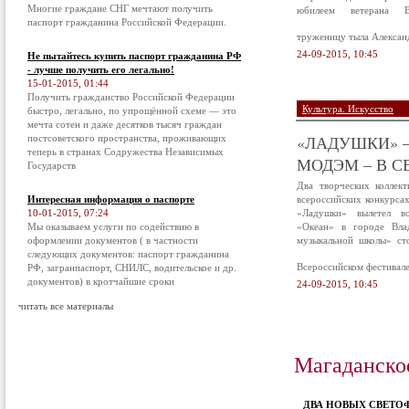
Многие граждане СНГ мечтают получить
юбилеем ветерана В
паспорт гражданина Российской Федерации.
труженицу тыла Алексан
24-09-2015, 10:45
Не пытайтесь купить паспорт гражданина РФ
- лучше получить его легально!
15-01-2015, 01:44
Получить гражданство Российской Федерации
Культура. Искусство
быстро, легально, по упрощённой схеме — это
мечта сотен и даже десятков тысяч граждан
«ЛАДУШКИ» –
постсоветского пространства, проживающих
теперь в странах Содружества Независимых
МОДЭМ – В С
Государств
Два творческих коллек
Интересная информация о паспорте
всероссийских конкурса
10-01-2015, 07:24
«Ладушки» вылетел в
Мы оказываем услуги по содействию в
«Океан» в городе Вла
оформлении документов ( в частности
музыкальной школы» ст
следующих документов: паспорт гражданина
Всероссийском фестивал
РФ, загранпаспорт, СНИЛС, водительское и др.
документов) в кротчайшие сроки
24-09-2015, 10:45
читать все материалы
Магаданско
ДВА НОВЫХ СВЕТО