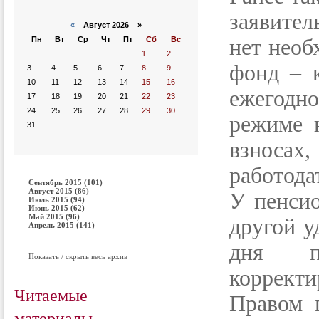
заявител
«
Август 2026 »
Пн
Вт
Ср
Чт
Пт
Сб
Вс
нет необ
1
2
фонд – к
3
4
5
6
7
8
9
10
11
12
13
14
15
16
ежегодно
17
18
19
20
21
22
23
24
25
26
27
28
29
30
режиме 
31
взносах,
работода
Сентябрь 2015 (101)
Август 2015 (86)
У пенсио
Июль 2015 (94)
Июнь 2015 (62)
Май 2015 (96)
другой у
Апрель 2015 (141)
дня пр
Показать / скрыть весь архив
корректи
Читаемые
Правом 
материалы