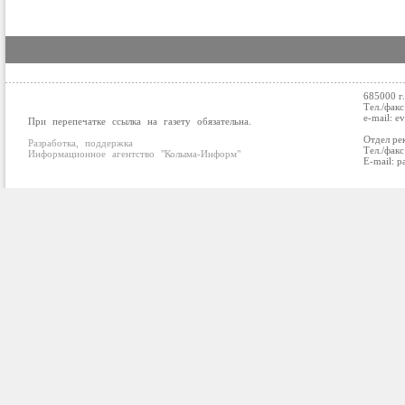
685000 г
Тел./факс
e-mail: e
При перепечатке ссылка на газету обязательна.
Отдел ре
Разработка, поддержка
Тел./факс
Информационное агентство "Колыма-Информ"
E-mail: p