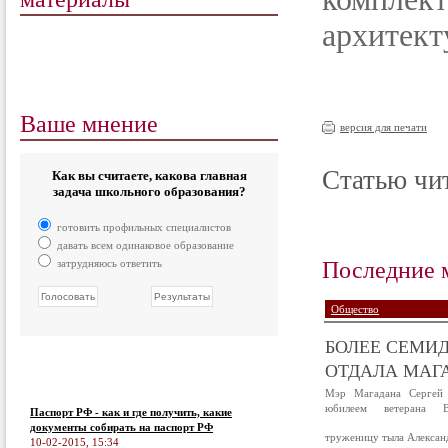
архитект
Ваше мнение
версия для печати
Статью чит
Как вы считаете, какова главная
задача школьного образования?
готовить профильных специалистов
давать всем одинаковое образование
Последние 
затрудняюсь ответить
Общество
БОЛЕЕ СЕМИД
ОТДАЛА МАГА
Мэр Магадана Сергей 
юбилеем ветерана В
Паспорт РФ - как и где получить, какие
документы собирать на паспорт РФ
труженицу тыла Алексан
10-02-2015, 15:34