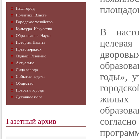
площадок
Наш город
Политика. Власть
Городское хозяйство
Культура. Искусство
В насто
Образование. Наука
целева
История. Память
Правопорядок
дворов
Однако. Резонанс
образов
Актуально
Лица города
годы», 
Событие недели
Общество
городск
Новости города
жилых
Духовное поле
образов
Газетный архив
согласно
программ