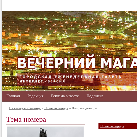
Главная
Редакция
Реклама в газете
Подписка
На главную страницу
»
Новости города
» Дворы – детворе
Тема номера
Новости города