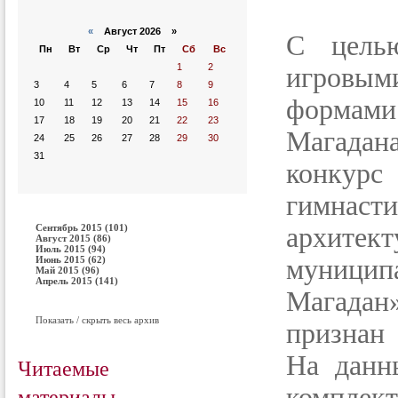
«
Август 2026 »
С целью
Пн
Вт
Ср
Чт
Пт
Сб
Вс
1
2
игровым
3
4
5
6
7
8
9
формами
10
11
12
13
14
15
16
17
18
19
20
21
22
23
Магадан
24
25
26
27
28
29
30
31
конкурс
гимнас
Сентябрь 2015 (101)
архит
Август 2015 (86)
Июль 2015 (94)
Июнь 2015 (62)
муници
Май 2015 (96)
Апрель 2015 (141)
Магадан
Показать / скрыть весь архив
признан
На данн
Читаемые
материалы
комплект