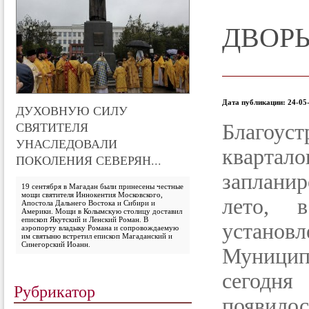
ДВОРЫ
Дата публикации: 24-05-
ДУХОВНУЮ СИЛУ
СВЯТИТЕЛЯ
Благоус
УНАСЛЕДОВАЛИ
кварт
ПОКОЛЕНИЯ СЕВЕРЯН...
заплани
19 сентября в Магадан были принесены честные
мощи святителя Иннокентия Московского,
лето, 
Апостола Дальнего Востока и Сибири и
Америки. Мощи в Колымскую столицу доставил
епископ Якутский и Ленский Роман. В
установ
аэропорту владыку Романа и сопровождаемую
им святыню встретил епископ Магаданский и
Синегорский Иоанн.
Муницип
сегодн
Рубрикатор
появил