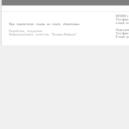
685000 г
Тел./факс
e-mail: e
При перепечатке ссылка на газету обязательна.
Отдел ре
Разработка, поддержка
Тел./факс
Информационное агентство "Колыма-Информ"
E-mail: p