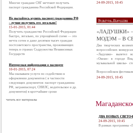
24-09-2015, 10:45
Многие граждане СНГ мечтают получить
паспорт гражданина Российской Федерации.
Не пытайтесь купить паспорт гражданина РФ
Культура. Искусство
- лучше получить его легально!
15-01-2015, 01:44
«ЛАДУШКИ» –
Получить гражданство Российской Федерации
быстро, легально, по упрощённой схеме — это
МОДЭМ – В С
мечта сотен и даже десятков тысяч граждан
постсоветского пространства, проживающих
Два творческих коллек
теперь в странах Содружества Независимых
всероссийских конкурса
Государств
«Ладушки» вылетел в
«Океан» в городе Вла
музыкальной школы» ст
Интересная информация о паспорте
10-01-2015, 07:24
Всероссийском фестивал
Мы оказываем услуги по содействию в
24-09-2015, 10:45
оформлении документов ( в частности
следующих документов: паспорт гражданина
РФ, загранпаспорт, СНИЛС, водительское и др.
документов) в кротчайшие сроки
читать все материалы
Магаданско
ДВА НОВЫХ СВЕТО
24-09-2015, 10:45
В рамках программы «П