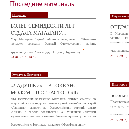
Последние материалы
Общество
Образование
БОЛЕЕ СЕМИДЕСЯТИ ЛЕТ
ОПЕРА
ОТДАЛА МАГАДАНУ...
В Магадане
защите и
Мэр Магадана Сергей Абрамов поздравил с 90-летним
администр
юбилеем ветерана Великой Отечественной войны,
уклоняющихся
труженицу тыла Александру Петровну Курьянову.
24-09-2015, 
24-09-2015, 10:45
Культура. Искусство
«ЛАДУШКИ» – В «ОКЕАН»,
Наш город
МОДЭМ – В СЕВАСТОПОЛЬ
Безопас
Два творческих коллектива Магадана примут участие во
Противопож
всероссийских конкурсах. Фольклорный ансамбль лошкарей
культуры, 
«Ладушки» вылетел во Всероссийский детский центр
«Океан» в городе Владивосток, 31 учащийся «Детской
значительно 
музыкальной школы» столицы Колымы примет участие во
24-09-2015, 
Всероссийском фестивале-конкурсе «Моя федерация».