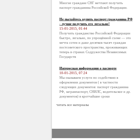
Многие граждане СНГ мечтают получить
паспорт гражданина Российской Федерации.
Не пытайтесь купить паспорт гражданина РФ
- лучше получить его легально!
15-01-2015, 01:44
Получить гражданство Российской Федерации
быстро, легально, по упрощённой схеме — это
мечта сотен и даже десятков тысяч граждан
постсоветского пространства, проживающих
теперь в странах Содружества Независимых
Государств
Интересная информация о паспорте
10-01-2015, 07:24
Мы оказываем услуги по содействию в
оформлении документов ( в частности
следующих документов: паспорт гражданина
РФ, загранпаспорт, СНИЛС, водительское и др.
документов) в кротчайшие сроки
читать все материалы