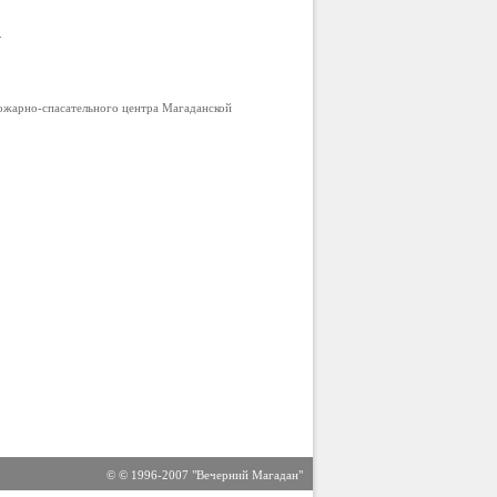
.
ожарно-спасательного центра Магаданской
© © 1996-2007 "Вечерний Магадан"