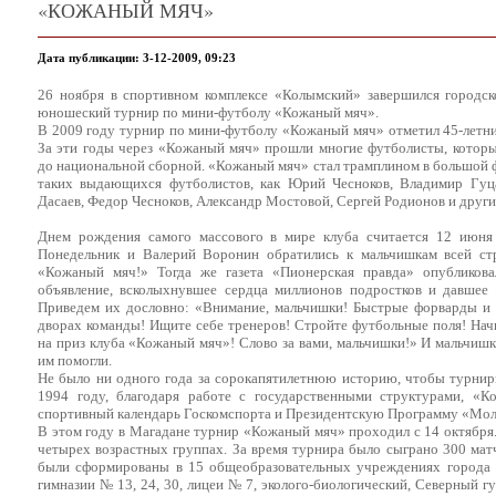
«КОЖАНЫЙ МЯЧ»
Дата публикации: 3-12-2009, 09:23
26 ноября в спортивном комплексе «Колымский» завершился городск
юношеский турнир по мини-футболу «Кожаный мяч».
В 2009 году турнир по мини-футболу «Кожаный мяч» отметил 45-летн
За эти годы через «Кожаный мяч» прошли многие футболисты, котор
до национальной сборной. «Кожаный мяч» стал трамплином в большой 
таких выдающихся футболистов, как Юрий Чесноков, Владимир Гуца
Дасаев, Федор Чесноков, Александр Мостовой, Сергей Родионов и други
Днем рождения самого массового в мире клуба считается 12 июня
Понедельник и Валерий Воронин обратились к мальчишкам всей ст
«Кожаный мяч!» Тогда же газета «Пионерская правда» опубликова
объявление, всколыхнувшее сердца миллионов подростков и давшее
Приведем их дословно: «Внимание, мальчишки! Быстрые форварды и 
дворах команды! Ищите себе тренеров! Стройте футбольные поля! Начи
на приз клуба «Кожаный мяч»! Слово за вами, мальчишки!» И мальчишки
им помогли.
Не было ни одного года за сорокапятилетнюю историю, чтобы турнир
1994 году, благодаря работе с государственными структурами, 
спортивный календарь Госкомспорта и Президентскую Программу «Мол
В этом году в Магадане турнир «Кожаный мяч» проходил с 14 октября.
четырех возрастных группах. За время турнира было сыграно 300 матч
были сформированы в 15 общеобразовательных учреждениях города (ш
гимназии № 13, 24, 30, лицеи № 7, эколого-биологический, Северный г