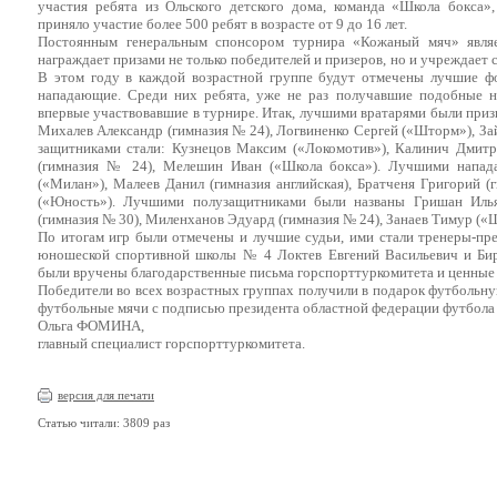
участия ребята из Ольского детского дома, команда «Школа бокса»
приняло участие более 500 ребят в возрасте от 9 до 16 лет.
Постоянным генеральным спонсором турнира «Кожаный мяч» являе
награждает призами не только победителей и призеров, но и учреждает 
В этом году в каждой возрастной группе будут отмечены лучшие ф
нападающие. Среди них ребята, уже не раз получавшие подобные н
впервые участвовавшие в турнире. Итак, лучшими вратарями были приз
Михалев Александр (гимназия № 24), Логвиненко Сергей («Шторм»), За
защитниками стали: Кузнецов Максим («Локомотив»), Калинич Дмитр
(гимназия № 24), Мелешин Иван («Школа бокса»). Лучшими напа
(«Милан»), Малеев Данил (гимназия английская), Братченя Григорий 
(«Юность»). Лучшими полузащитниками были названы Гришан Иль
(гимназия № 30), Миленханов Эдуард (гимназия № 24), Занаев Тимур («Ш
По итогам игр были отмечены и лучшие судьи, ими стали тренеры-пре
юношеской спортивной школы № 4 Локтев Евгений Васильевич и Бир
были вручены благодарственные письма горспорттуркомитета и ценные 
Победители во всех возрастных группах получили в подарок футбольну
футбольные мячи с подписью президента областной федерации футбола 
Ольга ФОМИНА,
главный специалист горспорттуркомитета.
версия для печати
Статью читали: 3809 раз