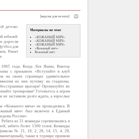
[версия для печати]
ой детско-
Материалы по теме
ий юбилей.
«КОЖАНЫЙ МЯЧ»
«КОЖАНЫЙ МЯЧ»
ые доросли
«КОЖАНЫЙ МЯЧ»
футбол для
«Кожаный мяч»
ев, Ринат
Кожаный мяч
е.
 1965 года. Когда Лев Яшин, Виктор
раны с призывом: «Вступайте в клуб
ла на своих страницах удивительное
 многим их них путевку на стадионы.
бесстрашные вратари! Организуйте во
найте тренировки! Готовьтесь к играм
 не заставили долго ждать, а взрослые
ы «Кожаного мяча» не проводились. В
«Кожаный мяч» был включен в Единый
одежь России».
 Ребята из 51 команды соревновались в
ей, забито более 1500 голов. Команды
колы № 21, 18, 2, 28, 14, 15, 4, 29,
уманитарный), также в турнире приняли