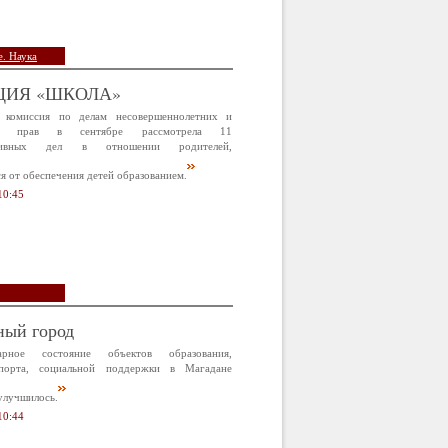
. Наука
ЦИЯ «ШКОЛА»
 комиссия по делам несовершеннолетних и
х прав в сентябре рассмотрела 11
ативных дел в отношении родителей,
 от обеспечения детей образованием.
10:45
ный город
арное состояние объектов образования,
спорта, социальной поддержки в Магадане
улучшилось.
10:44