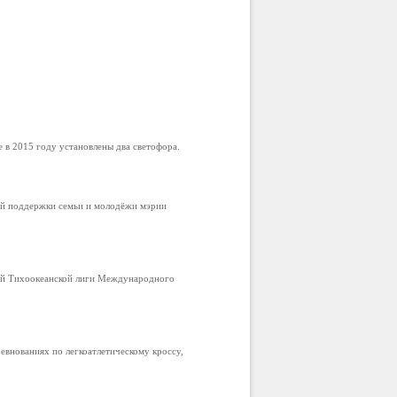
в 2015 году установлены два светофора.
ой поддержки семьи и молодёжи мэрии
ой Тихоокеанской лиги Международного
внованиях по легкоатлетическому кроссу,