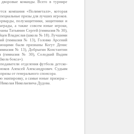
, дворовые команды. Всего в турнире
тся компания «Полиметалл», которая
специальные призы для лучших игроков.
орварды, полузащитники, защитники и
аграды, а также совсем юные игроки,
наны Татьянин Сергей (гимназия № 30),
йцев Владислав (школа № 18). Лучшими
ий (гимназия № 13), Головко Арсений
дающими были признаны Когут Денис
(гимназия № 13), Добрыгин Константин
я (гимназия № 30), Солодкий Вадим
кола бокса»).
подаватели отделения футбола детско-
юков Алексей Александрович. Судьям
призы от генерального спонсора.
ю экипировку, а самые юные призеры –
Николая Николаевича Дудова.