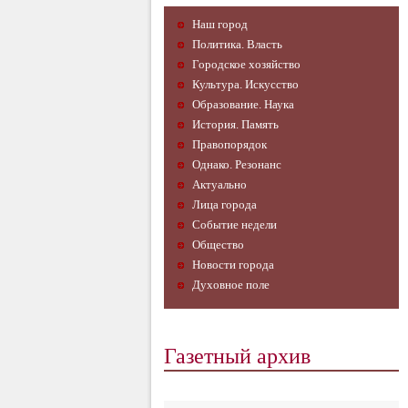
Наш город
Политика. Власть
Городское хозяйство
Культура. Искусство
Образование. Наука
История. Память
Правопорядок
Однако. Резонанс
Актуально
Лица города
Событие недели
Общество
Новости города
Духовное поле
Газетный архив