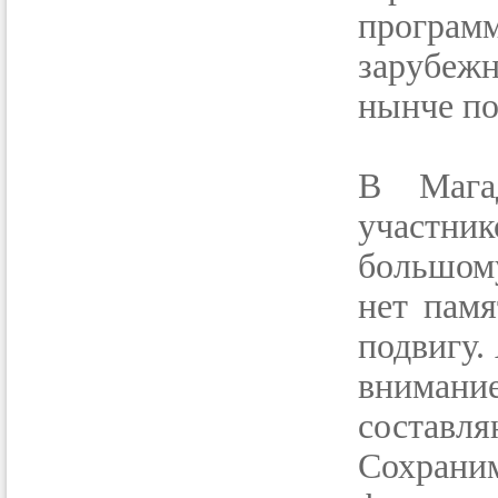
программ
зарубеж
нынче по
В Мага
участник
большому
нет памя
подвигу.
внимание
составл
Сохраним