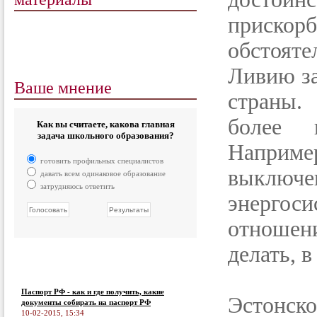
прискор
обстояте
Ливию за
Ваше мнение
страны.
более 
Как вы считаете, какова главная
задача школьного образования?
Наприме
готовить профильных специалистов
выключе
давать всем одинаковое образование
затрудняюсь ответить
энерго
отношений
делать, в
Паспорт РФ - как и где получить, какие
Эстонск
документы собирать на паспорт РФ
10-02-2015, 15:34