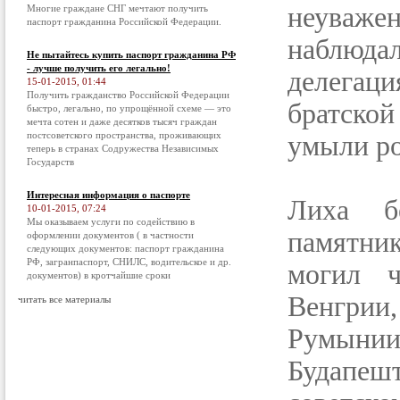
неуваже
Многие граждане СНГ мечтают получить
паспорт гражданина Российской Федерации.
наблюда
Не пытайтесь купить паспорт гражданина РФ
- лучше получить его легально!
делегаци
15-01-2015, 01:44
Получить гражданство Российской Федерации
братской
быстро, легально, по упрощённой схеме — это
мечта сотен и даже десятков тысяч граждан
постсоветского пространства, проживающих
умыли ро
теперь в странах Содружества Независимых
Государств
Интересная информация о паспорте
Лиха б
10-01-2015, 07:24
Мы оказываем услуги по содействию в
памятник
оформлении документов ( в частности
следующих документов: паспорт гражданина
РФ, загранпаспорт, СНИЛС, водительское и др.
могил ч
документов) в кротчайшие сроки
Венгрии,
читать все материалы
Румыни
Будапешт