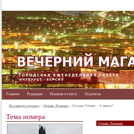
Главная
Редакция
Реклама в газете
Подписка
На главную страницу
»
Однако. Резонанс
» Сегодня Таллин… А завтра?
Тема номера
Однако. Резонанс