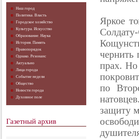
Наш город
Политика. Власть
Яркое то
Городское хозяйство
Культура. Искусство
Солдат
Образование. Наука
Кощунст
История. Память
Правопорядок
чернить 
Однако. Резонанс
прах. Но
Актуально
Лица города
покрови
Событие недели
Общество
по Втор
Новости города
натовце
Духовное поле
защиту м
Газетный архив
освобо
душителя