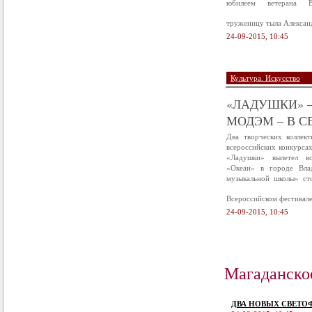
юбилеем ветерана В
труженицу тыла Алексан
24-09-2015, 10:45
Культура. Искусство
«ЛАДУШКИ» –
МОДЭМ – В С
Два творческих коллек
всероссийских конкурса
«Ладушки» вылетел в
«Океан» в городе Вла
музыкальной школы» ст
Всероссийском фестивал
24-09-2015, 10:45
Магаданско
ДВА НОВЫХ СВЕТО