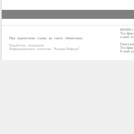
685000 г
Тел./факс
e-mail: e
При перепечатке ссылка на газету обязательна.
Отдел ре
Разработка, поддержка
Тел./факс
Информационное агентство "Колыма-Информ"
E-mail: p