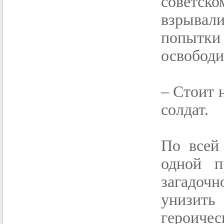
советско
взрывал
попытки
освободи
– Стоит 
солдат.
По всей 
одной п
загадоч
унизить
героич