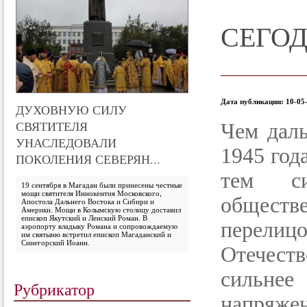
СЕГОД
Дата публикации: 10-05-
ДУХОВНУЮ СИЛУ
СВЯТИТЕЛЯ
Чем дал
УНАСЛЕДОВАЛИ
1945 год
ПОКОЛЕНИЯ СЕВЕРЯН...
тем си
19 сентября в Магадан были принесены честные
мощи святителя Иннокентия Московского,
обществ
Апостола Дальнего Востока и Сибири и
Америки. Мощи в Колымскую столицу доставил
епископ Якутский и Ленский Роман. В
перелиц
аэропорту владыку Романа и сопровождаемую
им святыню встретил епископ Магаданский и
Синегорский Иоанн.
Отечес
сильн
Рубрикатор
напряжен