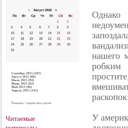
«
Август 2026 »
Однако 
Пн
Вт
Ср
Чт
Пт
Сб
Вс
1
2
недоуме
3
4
5
6
7
8
9
запоздал
10
11
12
13
14
15
16
17
18
19
20
21
22
23
вандали
24
25
26
27
28
29
30
31
нашего 
робким 
Сентябрь 2015 (101)
прости
Август 2015 (86)
Июль 2015 (94)
Июнь 2015 (62)
вмешива
Май 2015 (96)
Апрель 2015 (141)
раскопок
Показать / скрыть весь архив
У америк
Читаемые
материалы
достоин