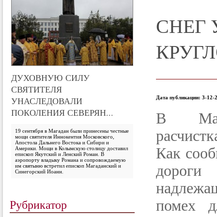
СНЕГ 
КРУГ
ДУХОВНУЮ СИЛУ
СВЯТИТЕЛЯ
Дата публикации: 3-12-2
УНАСЛЕДОВАЛИ
ПОКОЛЕНИЯ СЕВЕРЯН...
В Мага
расчистк
19 сентября в Магадан были принесены честные
мощи святителя Иннокентия Московского,
Апостола Дальнего Востока и Сибири и
Как соо
Америки. Мощи в Колымскую столицу доставил
епископ Якутский и Ленский Роман. В
аэропорту владыку Романа и сопровождаемую
дороги
им святыню встретил епископ Магаданский и
Синегорский Иоанн.
надлеж
Рубрикатор
помех д