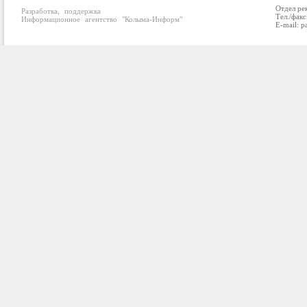
Отдел ре
Разработка, поддержка
Тел./факс
Информационное агентство "Колыма-Информ"
E-mail: p