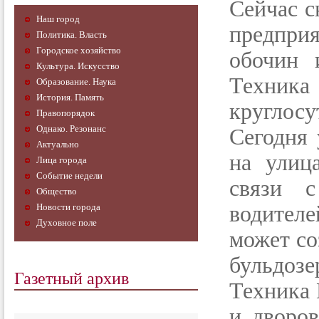
Сейчас с
Наш город
предпри
Политика. Власть
Городское хозяйство
обочин 
Культура. Искусство
Техника
Образование. Наука
История. Память
круглосу
Правопорядок
Однако. Резонанс
Сегодня 
Актуально
на улиц
Лица города
Событие недели
связи 
Общество
Новости города
водителе
Духовное поле
может со
бульдозе
Газетный архив
Техника 
и дворо