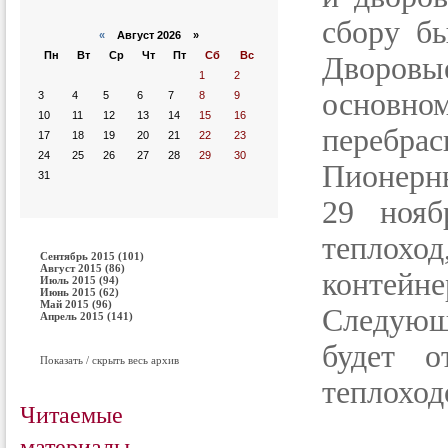
сбору б
«
Август 2026 »
Пн
Вт
Ср
Чт
Пт
Сб
Вс
Дворовы
1
2
основ
3
4
5
6
7
8
9
10
11
12
13
14
15
16
перебрас
17
18
19
20
21
22
23
24
25
26
27
28
29
30
Пионерн
31
29 ноя
теплох
Сентябрь 2015 (101)
Август 2015 (86)
контей
Июль 2015 (94)
Июнь 2015 (62)
Май 2015 (96)
Следующ
Апрель 2015 (141)
будет о
Показать / скрыть весь архив
теплоход
Читаемые
материалы