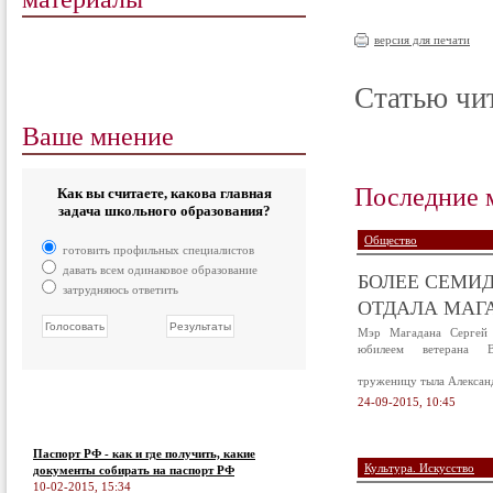
версия для печати
Статью чит
Ваше мнение
Последние 
Как вы считаете, какова главная
задача школьного образования?
Общество
готовить профильных специалистов
давать всем одинаковое образование
БОЛЕЕ СЕМИД
затрудняюсь ответить
ОТДАЛА МАГА
Мэр Магадана Сергей 
юбилеем ветерана В
труженицу тыла Алексан
24-09-2015, 10:45
Паспорт РФ - как и где получить, какие
Культура. Искусство
документы собирать на паспорт РФ
10-02-2015, 15:34