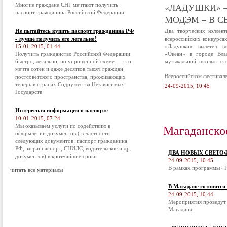
«ЛАДУШКИ» –
Многие граждане СНГ мечтают получить
паспорт гражданина Российской Федерации.
МОДЭМ – В С
Не пытайтесь купить паспорт гражданина РФ
Два творческих коллек
- лучше получить его легально!
всероссийских конкурса
15-01-2015, 01:44
«Ладушки» вылетел в
Получить гражданство Российской Федерации
«Океан» в городе Вла
быстро, легально, по упрощённой схеме — это
музыкальной школы» ст
мечта сотен и даже десятков тысяч граждан
Всероссийском фестивал
постсоветского пространства, проживающих
теперь в странах Содружества Независимых
24-09-2015, 10:45
Государств
Интересная информация о паспорте
10-01-2015, 07:24
Магаданско
Мы оказываем услуги по содействию в
оформлении документов ( в частности
следующих документов: паспорт гражданина
РФ, загранпаспорт, СНИЛС, водительское и др.
ДВА НОВЫХ СВЕТО
документов) в кротчайшие сроки
24-09-2015, 10:45
В рамках программы «П
читать все материалы
В Магадане готовятся
24-09-2015, 10:44
Мероприятия проведут 
Магадана.