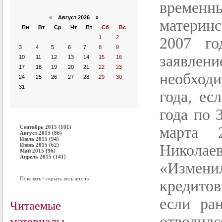
временн
«
Август 2026 »
материн
Пн
Вт
Ср
Чт
Пт
Сб
Вс
1
2
2007 го
3
4
5
6
7
8
9
заявле
10
11
12
13
14
15
16
17
18
19
20
21
22
23
необходи
24
25
26
27
28
29
30
31
года, ес
года по 
Сентябрь 2015 (101)
марта 
Август 2015 (86)
Июль 2015 (94)
Июнь 2015 (62)
Николаев
Май 2015 (96)
Апрель 2015 (141)
«Измени
Показать / скрыть весь архив
кредитов
если ра
Читаемые
материалы
отводил