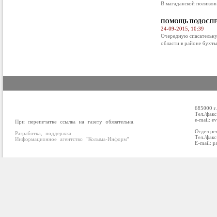
В магаданской поликли
ПОМОЩЬ ПОДОСПЕ
24-09-2015, 10:39
Очередную спасательну
области в районе бухты
685000 г
Тел./факс
e-mail: e
При перепечатке ссылка на газету обязательна.
Отдел ре
Разработка, поддержка
Тел./факс
Информационное агентство "Колыма-Информ"
E-mail: p