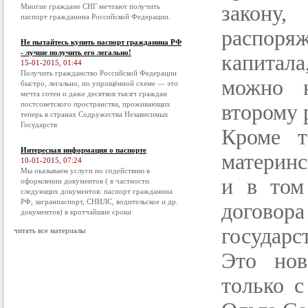
закону
Многие граждане СНГ мечтают получить
паспорт гражданина Российской Федерации.
распоря
Не пытайтесь купить паспорт гражданина РФ
- лучше получить его легально!
капитал
15-01-2015, 01:44
Получить гражданство Российской Федерации
можно н
быстро, легально, по упрощённой схеме — это
мечта сотен и даже десятков тысяч граждан
постсоветского пространства, проживающих
второму 
теперь в странах Содружества Независимых
Государств
Кроме т
Интересная информация о паспорте
материнс
10-01-2015, 07:24
Мы оказываем услуги по содействию в
и в том
оформлении документов ( в частности
следующих документов: паспорт гражданина
РФ, загранпаспорт, СНИЛС, водительское и др.
договор
документов) в кротчайшие сроки
государс
читать все материалы
Это нов
только с