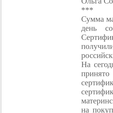
Ольга Со
***
Сумма ма
день со
Сертиф
получил
российск
На сегод
принят
сертифи
сертифи
материнс
на покуп