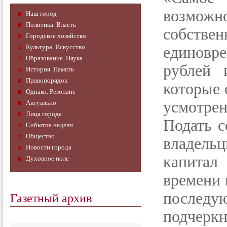
возможн
Наш город
Политика. Власть
собст
Городское хозяйство
Культура. Искусство
единовр
Образование. Наука
рублей 
История. Память
Правопорядок
которые 
Однако. Резонанс
усмотре
Актуально
Лица города
Подать с
Событие недели
Общество
владель
Новости города
капитал
Духовное поле
времени 
Газетный архив
послед
подчер