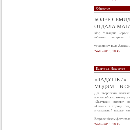
Общество
БОЛЕЕ СЕМИД
ОТДАЛА МАГА
Мэр Магадана Сергей 
юбилеем ветерана В
труженицу тыла Алексан
24-09-2015, 10:45
Культура. Искусство
«ЛАДУШКИ» –
МОДЭМ – В С
Два творческих коллек
всероссийских конкурса
«Ладушки» вылетел в
«Океан» в городе Вла
музыкальной школы» ст
Всероссийском фестивал
24-09-2015, 10:45