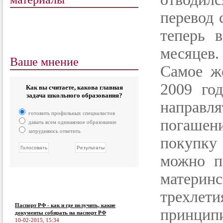
перевод 
теперь 
месяцев.
Ваше мнение
Самое ж
2009 го
Как вы считаете, какова главная
задача школьного образования?
направля
готовить профильных специалистов
погашен
давать всем одинаковое образование
затрудняюсь ответить
покупку
можно п
матери
трехл
Паспорт РФ - как и где получить, какие
принцип
документы собирать на паспорт РФ
10-02-2015, 15:34