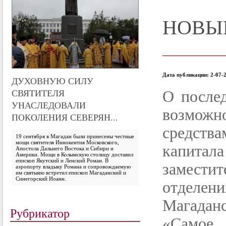
НОВЫ
Дата публикации: 2-07-2
ДУХОВНУЮ СИЛУ
СВЯТИТЕЛЯ
О после
УНАСЛЕДОВАЛИ
возмож
ПОКОЛЕНИЯ СЕВЕРЯН...
средст
19 сентября в Магадан были принесены честные
мощи святителя Иннокентия Московского,
капитала
Апостола Дальнего Востока и Сибири и
Америки. Мощи в Колымскую столицу доставил
епископ Якутский и Ленский Роман. В
замест
аэропорту владыку Романа и сопровождаемую
им святыню встретил епископ Магаданский и
Синегорский Иоанн.
отделе
Магаданс
Рубрикатор
«Самое