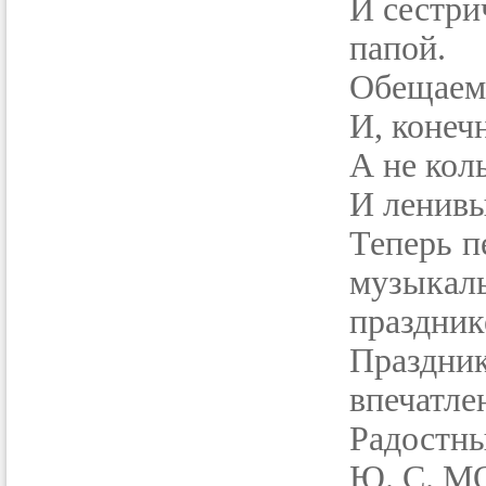
И сестри
папой.
Обещаем 
И, конеч
А не кол
И ленивы
Теперь п
музыкал
праздник
Праздник
впечат
Радостны
Ю. С. 