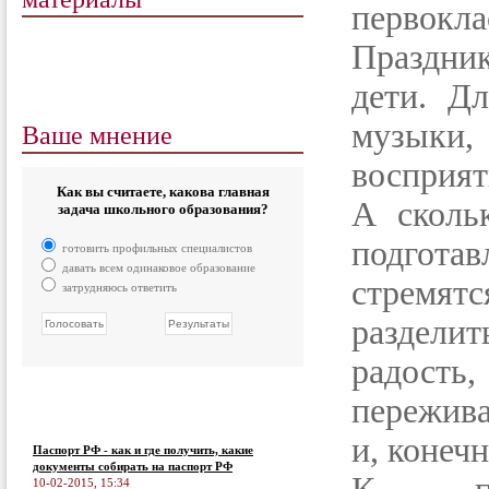
первокла
Праздни
дети. Д
Ваше мнение
музыки,
восприят
Как вы считаете, какова главная
А сколь
задача школьного образования?
подгота
готовить профильных специалистов
давать всем одинаковое образование
стремятс
затрудняюсь ответить
раздел
радость
пережива
и, конеч
Паспорт РФ - как и где получить, какие
документы собирать на паспорт РФ
10-02-2015, 15:34