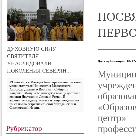
ПОСВ
ПЕРВ
ДУХОВНУЮ СИЛУ
СВЯТИТЕЛЯ
Дата публикации: 18-12-
УНАСЛЕДОВАЛИ
ПОКОЛЕНИЯ СЕВЕРЯН...
Муницип
учрежд
19 сентября в Магадан были принесены честные
мощи святителя Иннокентия Московского,
Апостола Дальнего Востока и Сибири и
обра
Америки. Мощи в Колымскую столицу доставил
епископ Якутский и Ленский Роман. В
аэропорту владыку Романа и сопровождаемую
«Образов
им святыню встретил епископ Магаданский и
Синегорский Иоанн.
центр» 
Рубрикатор
профе