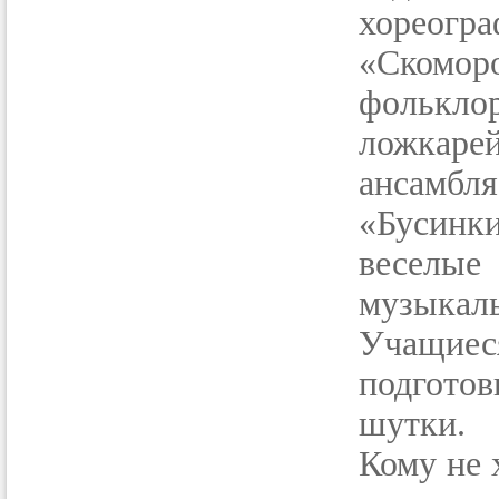
хорео
«Скомор
фольклор
ложкаре
ансамбл
«Бусинк
веселые
музыкаль
Учащие
подгото
шутки.
Кому не 