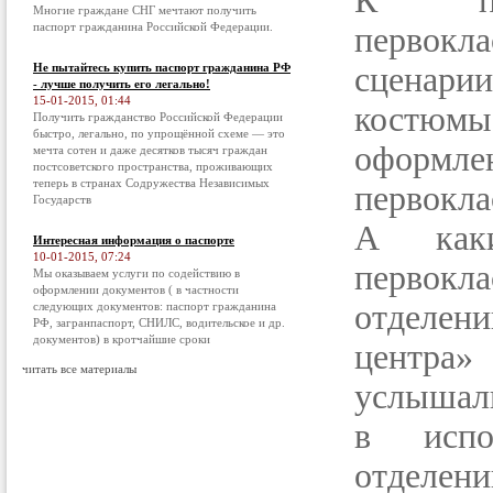
К пр
Многие граждане СНГ мечтают получить
паспорт гражданина Российской Федерации.
первокла
Не пытайтесь купить паспорт гражданина РФ
сценарии
- лучше получить его легально!
15-01-2015, 01:44
костюмы,
Получить гражданство Российской Федерации
быстро, легально, по упрощённой схеме — это
оформл
мечта сотен и даже десятков тысяч граждан
постсоветского пространства, проживающих
теперь в странах Содружества Независимых
первокла
Государств
А каки
Интересная информация о паспорте
10-01-2015, 07:24
первокла
Мы оказываем услуги по содействию в
оформлении документов ( в частности
отделен
следующих документов: паспорт гражданина
РФ, загранпаспорт, СНИЛС, водительское и др.
документов) в кротчайшие сроки
центра
читать все материалы
услышали
в испо
отделен