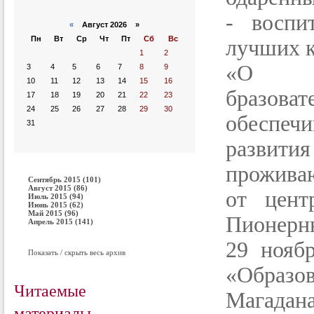
- воспи
«
Август 2026 »
Пн
Вт
Ср
Чт
Пт
Сб
Вс
лучших к
1
2
«О
3
4
5
6
7
8
9
10
11
12
13
14
15
16
бразоват
17
18
19
20
21
22
23
24
25
26
27
28
29
30
обеспеч
31
развит
прожива
Сентябрь 2015 (101)
Август 2015 (86)
от цент
Июль 2015 (94)
Июнь 2015 (62)
Май 2015 (96)
Пионерны
Апрель 2015 (141)
29 нояб
Показать / скрыть весь архив
«Образо
Читаемые
Магадан
материалы