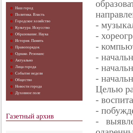
образо
Наш город
направле
Политика. Власть
Городское хозяйство
- музыка
Культура. Искусство
- хореог
Образование. Наука
История. Память
- компью
Правопорядок
Однако. Резонанс
- начальн
Актуально
- началь
Лица города
Событие недели
- началь
Общество
Новости города
Целью ра
Духовное поле
- воспит
- побужд
Газетный архив
- выявл
одаренны