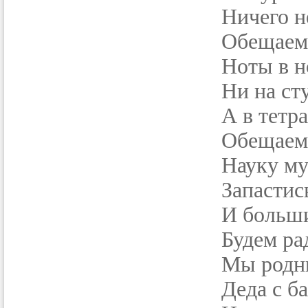
Ничего н
Обещаем
Ноты в н
Ни на сту
А в тетра
Обещаем
Науку м
Запастис
И больши
Будем ра
Мы родны
Деда с б