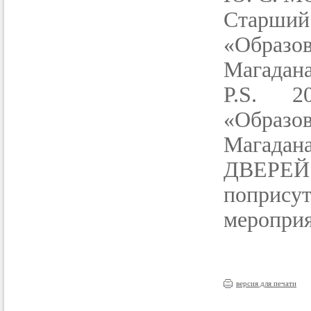
Старший
«Образо
Магадана
P.S. 2
«Образо
Магада
ДВЕРЕ
поприс
мероприя
версия для печати