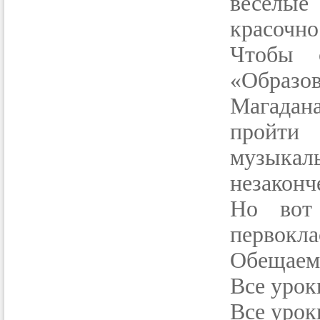
веселые 
красочно
Чтобы 
«Образо
Магадан
пройти 
музыка
незакон
Но вот
первокла
Обещаем 
Все урок
Все урок