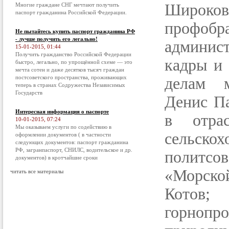
Широк
Многие граждане СНГ мечтают получить
паспорт гражданина Российской Федерации.
профобр
Не пытайтесь купить паспорт гражданина РФ
- лучше получить его легально!
админис
15-01-2015, 01:44
Получить гражданство Российской Федерации
кадры и 
быстро, легально, по упрощённой схеме — это
мечта сотен и даже десятков тысяч граждан
постсоветского пространства, проживающих
делам м
теперь в странах Содружества Независимых
Государств
Денис Па
Интересная информация о паспорте
в отрас
10-01-2015, 07:24
Мы оказываем услуги по содействию в
сельско
оформлении документов ( в частности
следующих документов: паспорт гражданина
РФ, загранпаспорт, СНИЛС, водительское и др.
политсо
документов) в кротчайшие сроки
«Морско
читать все материалы
Котов
горнопро