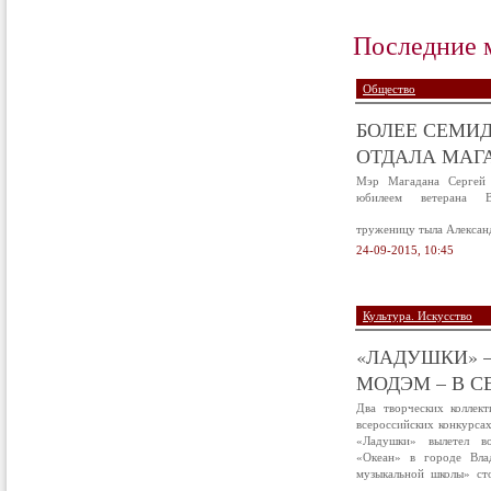
Последние 
Общество
БОЛЕЕ СЕМИД
ОТДАЛА МАГА
Мэр Магадана Сергей 
юбилеем ветерана В
труженицу тыла Алексан
24-09-2015, 10:45
Культура. Искусство
«ЛАДУШКИ» –
МОДЭМ – В С
Два творческих коллек
всероссийских конкурса
«Ладушки» вылетел в
«Океан» в городе Вла
музыкальной школы» ст