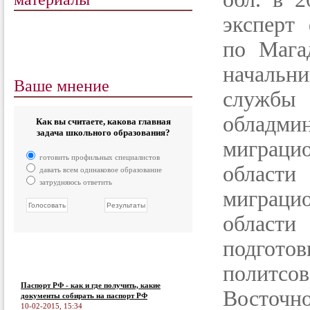
эксперт
по Мага
начальн
Ваше мнение
служб
обладмин
Как вы считаете, какова главная
задача школьного образования?
миграц
готовить профильных специалистов
области
давать всем одинаковое образование
затрудняюсь ответить
миграц
области
подгото
политс
Паспорт РФ - как и где получить, какие
Восточ
документы собирать на паспорт РФ
10-02-2015, 15:34