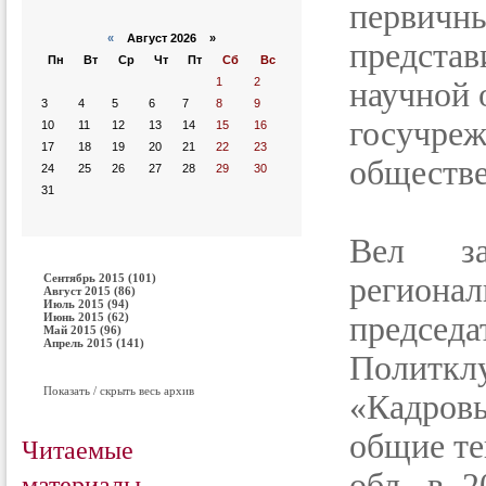
первичн
«
Август 2026 »
предста
Пн
Вт
Ср
Чт
Пт
Сб
Вс
1
2
научной 
3
4
5
6
7
8
9
госучр
10
11
12
13
14
15
16
17
18
19
20
21
22
23
обществе
24
25
26
27
28
29
30
31
Вел за
Сентябрь 2015 (101)
региона
Август 2015 (86)
Июль 2015 (94)
Июнь 2015 (62)
председа
Май 2015 (96)
Апрель 2015 (141)
Политкл
Показать / скрыть весь архив
«Кадров
общие те
Читаемые
материалы
обл. в 2