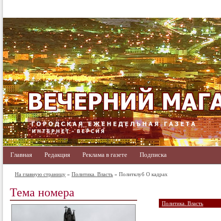
Главная
Редакция
Реклама в газете
Подписка
На главную страницу
»
Политика. Власть
» Политклуб О кадрах
Тема номера
Политика. Власть