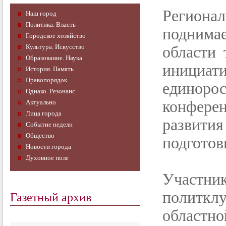
Региона
Наш город
Политика. Власть
поднима
Городское хозяйство
Культура. Искусство
области 
Образование. Наука
инициа
История. Память
Правопорядок
единорос
Однако. Резонанс
конферен
Актуально
Лица города
развити
Событие недели
Общество
подготов
Новости города
Духовное поле
Участни
Газетный архив
политкл
област