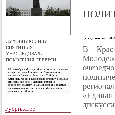
ПОЛИТ
Дата публикации: 7-08-2
ДУХОВНУЮ СИЛУ
СВЯТИТЕЛЯ
В Красн
УНАСЛЕДОВАЛИ
Молодеж
ПОКОЛЕНИЯ СЕВЕРЯН...
очере
19 сентября в Магадан были принесены честные
мощи святителя Иннокентия Московского,
полит
Апостола Дальнего Востока и Сибири и
Америки. Мощи в Колымскую столицу доставил
епископ Якутский и Ленский Роман. В
региона
аэропорту владыку Романа и сопровождаемую
им святыню встретил епископ Магаданский и
Синегорский Иоанн.
«Един
дискусси
Рубрикатор