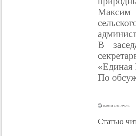
природн
Максим 
сельско
админист
В засед
секрета
«Единая 
По обсуж
версия для печати
Статью чит