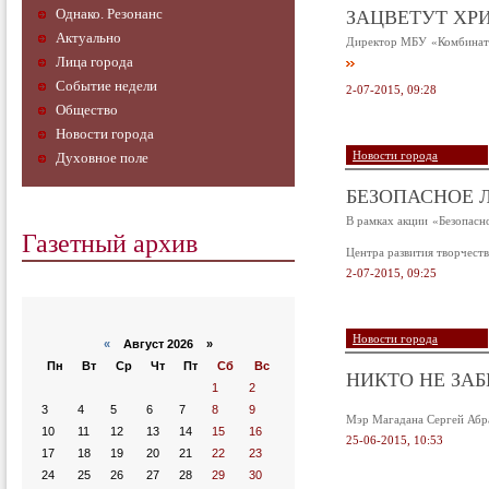
ЗАЦВЕТУТ ХР
Однако. Резонанс
Актуально
Директор МБУ «Комбинат з
Лица города
Событие недели
2-07-2015, 09:28
Общество
Новости города
Новости города
Духовное поле
БЕЗОПАСНОЕ Л
В рамках акции «Безопас
Газетный архив
Центра развития творчест
2-07-2015, 09:25
Новости города
«
Август 2026 »
Пн
Вт
Ср
Чт
Пт
Сб
Вс
НИКТО НЕ ЗАБ
1
2
3
4
5
6
7
8
9
Мэр Магадана Сергей Абра
10
11
12
13
14
15
16
25-06-2015, 10:53
17
18
19
20
21
22
23
24
25
26
27
28
29
30