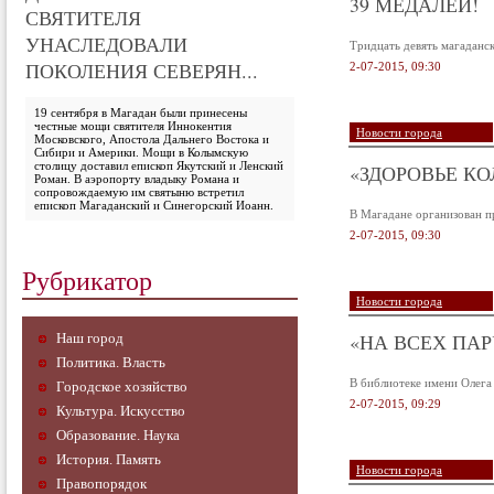
39 МЕДАЛЕЙ!
СВЯТИТЕЛЯ
УНАСЛЕДОВАЛИ
Тридцать девять магаданс
ПОКОЛЕНИЯ СЕВЕРЯН...
2-07-2015, 09:30
19 сентября в Магадан были принесены
честные мощи святителя Иннокентия
Новости города
Московского, Апостола Дальнего Востока и
Сибири и Америки. Мощи в Колымскую
столицу доставил епископ Якутский и Ленский
«ЗДОРОВЬЕ К
Роман. В аэропорту владыку Романа и
сопровождаемую им святыню встретил
епископ Магаданский и Синегорский Иоанн.
В Магадане организован п
2-07-2015, 09:30
Рубрикатор
Новости города
«НА ВСЕХ ПА
Наш город
Политика. Власть
В библиотеке имени Олега
Городское хозяйство
2-07-2015, 09:29
Культура. Искусство
Образование. Наука
История. Память
Новости города
Правопорядок