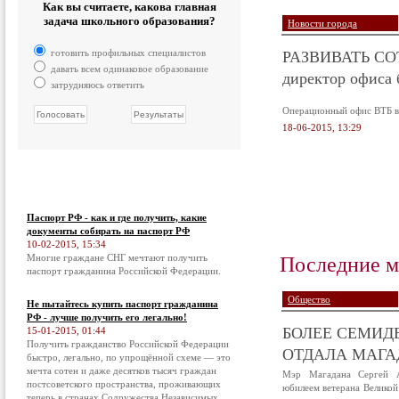
Как вы считаете, какова главная
задача школьного образования?
Новости города
РАЗВИВАТЬ СОТ
готовить профильных специалистов
давать всем одинаковое образование
директор офиса 
затрудняюсь ответить
Операционный офис ВТБ в 
18-06-2015, 13:29
Паспорт РФ - как и где получить, какие
документы собирать на паспорт РФ
10-02-2015, 15:34
Последние м
Многие граждане СНГ мечтают получить
паспорт гражданина Российской Федерации.
Общество
Не пытайтесь купить паспорт гражданина
РФ - лучше получить его легально!
БОЛЕЕ СЕМИД
15-01-2015, 01:44
Получить гражданство Российской Федерации
ОТДАЛА МАГАД
быстро, легально, по упрощённой схеме — это
мечта сотен и даже десятков тысяч граждан
Мэр Магадана Сергей А
постсоветского пространства, проживающих
юбилеем ветерана Великой
теперь в странах Содружества Независимых