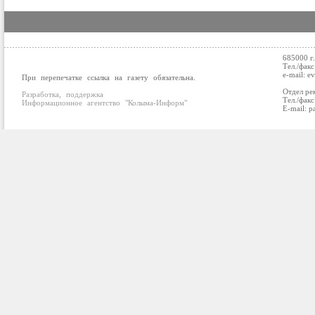
685000 г
Тел./факс
e-mail: e
При перепечатке ссылка на газету обязательна.
Отдел ре
Разработка, поддержка
Тел./факс
Информационное агентство "Колыма-Информ"
E-mail: p