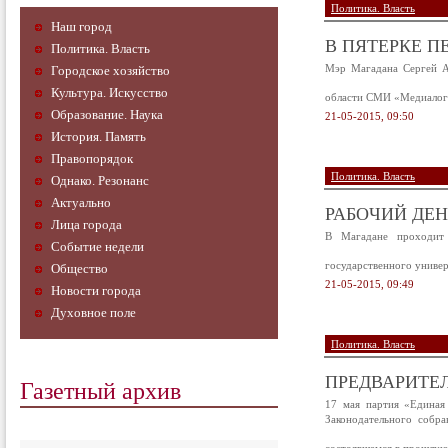
Политика. Власть
Наш город
В ПЯТЕРКЕ П
Политика. Власть
Мэр Магадана Сергей Аб
Городское хозяйство
Культура. Искусство
области СМИ «Медиалоги
Образование. Наука
21-05-2015, 09:50
История. Память
Правопорядок
Политика. Власть
Однако. Резонанс
Актуально
РАБОЧИЙ ДЕН
Лица города
В Магадане проходит 
Событие недели
государственного универ
Общество
21-05-2015, 09:49
Новости города
Духовное поле
Политика. Власть
ПРЕДВАРИТЕ
Газетный архив
17 мая партия «Единая
Законодательного собр