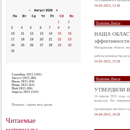
состоявшемся в прошлую
14-05-2015, 13:30
«
Август 2026 »
Пн
Вт
Ср
Чт
Пт
Сб
Вс
1
2
Политика. Власть
3
4
5
6
7
8
9
НАША ОБЛАС
10
11
12
13
14
15
16
эффективности 
17
18
19
20
21
22
23
24
25
26
27
28
29
30
Магаданская область во
31
работы руководства рег
14-05-2015, 13:29
Сентябрь 2015 (101)
Август 2015 (86)
Политика. Власть
Июль 2015 (94)
Июнь 2015 (62)
УТВЕРДИЛИ 
Май 2015 (96)
Апрель 2015 (141)
14 апреля 2015 года с
вопросов. Это изменени
Показать / скрыть весь архив
организации местного са
16-04-2015, 10:29
Читаемые
материалы