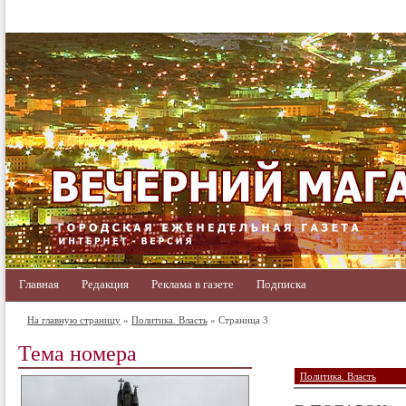
Главная
Редакция
Реклама в газете
Подписка
На главную страницу
»
Политика. Власть
» Страница 3
Тема номера
Политика. Власть