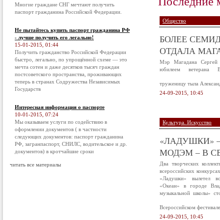
Последние 
Многие граждане СНГ мечтают получить
паспорт гражданина Российской Федерации.
Общество
Не пытайтесь купить паспорт гражданина РФ
БОЛЕЕ СЕМИД
- лучше получить его легально!
15-01-2015, 01:44
ОТДАЛА МАГА
Получить гражданство Российской Федерации
быстро, легально, по упрощённой схеме — это
Мэр Магадана Сергей 
мечта сотен и даже десятков тысяч граждан
юбилеем ветерана В
постсоветского пространства, проживающих
теперь в странах Содружества Независимых
труженицу тыла Алексан
Государств
24-09-2015, 10:45
Интересная информация о паспорте
10-01-2015, 07:24
Мы оказываем услуги по содействию в
Культура. Искусство
оформлении документов ( в частности
следующих документов: паспорт гражданина
«ЛАДУШКИ» –
РФ, загранпаспорт, СНИЛС, водительское и др.
МОДЭМ – В С
документов) в кротчайшие сроки
Два творческих коллек
читать все материалы
всероссийских конкурса
«Ладушки» вылетел в
«Океан» в городе Вла
музыкальной школы» ст
Всероссийском фестивал
24-09-2015, 10:45