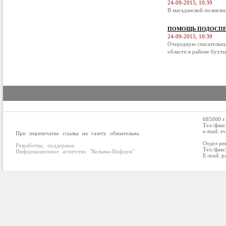
24-09-2015, 10:39
В магаданской поликли
ПОМОЩЬ ПОДОСПЕ
24-09-2015, 10:39
Очередную спасательну
области в районе бухты
685000 г
Тел./факс
e-mail: e
При перепечатке ссылка на газету обязательна.
Отдел ре
Разработка, поддержка
Тел./факс
Информационное агентство "Колыма-Информ"
E-mail: p