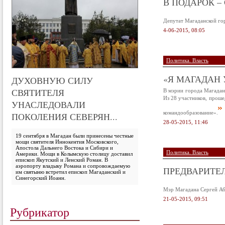
В ПОДАРОК –
Депутат Магаданской го
4-06-2015, 08:05
Политика. Власть
«Я МАГАДАН 
ДУХОВНУЮ СИЛУ
СВЯТИТЕЛЯ
В мэрии города Магадан
Из 28 участников, проше
УНАСЛЕДОВАЛИ
командообразование».
ПОКОЛЕНИЯ СЕВЕРЯН...
28-05-2015, 11:46
19 сентября в Магадан были принесены честные
мощи святителя Иннокентия Московского,
Апостола Дальнего Востока и Сибири и
Политика. Власть
Америки. Мощи в Колымскую столицу доставил
епископ Якутский и Ленский Роман. В
аэропорту владыку Романа и сопровождаемую
ПРЕДВАРИТЕ
им святыню встретил епископ Магаданский и
Синегорский Иоанн.
Мэр Магадана Сергей Абр
21-05-2015, 09:51
Рубрикатор