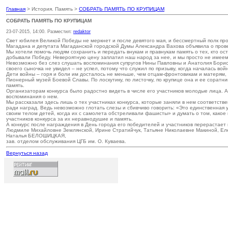
Главная
> История. Память >
СОБРАТЬ ПАМЯТЬ ПО КРУПИЦАМ
СОБРАТЬ ПАМЯТЬ ПО КРУПИЦАМ
23-07-2015, 14:00. Разместил:
redaktor
Свет юбилея Великой Победы не меркнет и после девятого мая, и бессмертный полк п
Магадана и депутата Магаданской городской Думы Александра Вахова объявила о пров
Мы хотели помочь людям сохранить и передать внукам и правнукам память о тех, кто о
добывали Победу. Невероятную цену заплатил наш народ за нее, и мы просто не имеем
Невозможно без слез слушать воспоминания супругов Нины Павловны и Анатолия Борисо
своего сыночка не увидел – не успел, потому что служил по призыву, когда началась 
Дети войны – горя и боли им досталось не меньше, чем отцам-фронтовикам и матерям,
Пионерный музей Боевой Славы. По лоскутику, по листочку, по крупице она и ее сорат
память.
Организаторам конкурса было радостно видеть в числе его участников молодые лица. А
воспоминания о нем.
Мы рассказали здесь лишь о тех участниках конкурса, которые заняли в нем соответств
ради наград. Ведь невозможно глотать слезы и сбивчиво говорить: «Это единственная
своим телом детей, когда их с самолета обстреливали фашисты» и думать о том, какое
участников конкурса за их неравнодушие и память.
А конкурс после награждения в День города его победителей и участников перерастает
Людмиле Михайловне Землянской, Ирине Стратийчук, Татьяне Николаевне Макиной, Ел
Наталья БЕЛОШИЦКАЯ,
зав. отделом обслуживания ЦГБ им. О. Куваева.
Вернуться назад