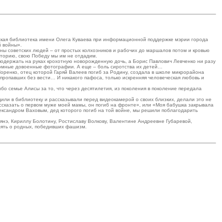
дская библиотека имени Олега Куваева при информационной поддержке мэрии города
й войны».
ны советских людей – от простых колхозников и рабочих до маршалов потом и кровью
сторию, свою Победу мы им не отдадим.
подержать на руках крохотную новорожденную дочь, а Борис Павлович Левченко ни разу
кромные довоенные фотографии. А еще – боль сиротства их детей…
оренко, отец которой Гаряй Валеев погиб за Родину, создала в школе микрорайона
 пропавших без вести… И никакого пафоса, только искренняя человеческая любовь и
о семье Алисы за то, что через десятилетия, из поколения в поколение передала
одили в библиотеку и рассказывали перед видеокамерой о своих близких, делали это не
ссказать о первом муже моей мамы, он погиб на фронте», или «Моя бабушка закрывала
лександром Ваховым, дед которого погиб на той войне, мы решили поблагодарить
уянэ, Кириллу Болотину, Ростиславу Волкову, Валентине Андреевне Губаревой,
мять о родных, победивших фашизм.