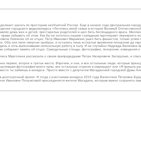
родолжает шагать по просторам необъятной России. Еще в начале года Центральная горо
едении городского видеоконкурса «Летопись моей семьи в истории Великой Отечественно
ставлял дома жен и детей, престарелых родителей и шел бить беспощадного врага. Миллио
 права забывать об этом. Как бы ни хотелось нашим «западным партнерам» перекроить и
вича Левченко об их отцах: Петр Иванович Марамзин ушел бить фашистов, только успев 
война. Оба они пали смертью храбрых, и остались лишь истертые временем похоронки да с
 день и ночь выполнявшим непосильную работу в тылу. И не случайно Надежда Валеевна Ш
ники собирают память об отцах. Самодельные стенды, фотографии, похоронки, извещения о
лиса Марголина рассказала о своем прапрадедушке Петре Назаровиче Загорулько, и спасиб
енно первое, второе и третье места. Впрочем, и они, и все остальные люди, которые прих
 уцелевшая фотография моего папы, все остальные сгорели в оккупации» или «Я пришла ра
 место ты займешь в конкурсе. Просто вместе с депутатом Магаданской городской Думы А
 в долгосрочный проект. И тогда к участникам конкурса 2015 года Валентине Петровне Бур
ене Ивановне Полуэктовой присоединятся жители Магадана, которым важно сохранить па